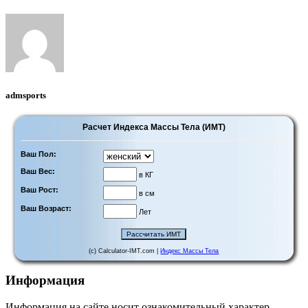
admsports
Расчет Индекса Массы Тела (ИМТ)
Ваш Пол:
Ваш Вес:
в КГ
Ваш Рост:
в см
Ваш Возраст:
Лет
(c) Calculator-IMT.com |
Индекс Массы Тела
Информация
Информация на сайте носит ознакомительный характер,