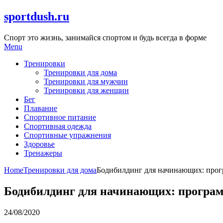
Skip
sportdush.ru
to
content
Спорт это жизнь, занимайся спортом и будь всегда в форме
Menu
Тренировки
Тренировки для дома
Тренировки для мужчин
Тренировки для женщин
Бег
Плавание
Спортивное питание
Спортивная одежда
Спортивные упражнения
Здоровье
Тренажеры
Home
Тренировки для дома
Бодибилдинг для начинающих: прог
Бодибилдинг для начинающих: програм
24/08/2020