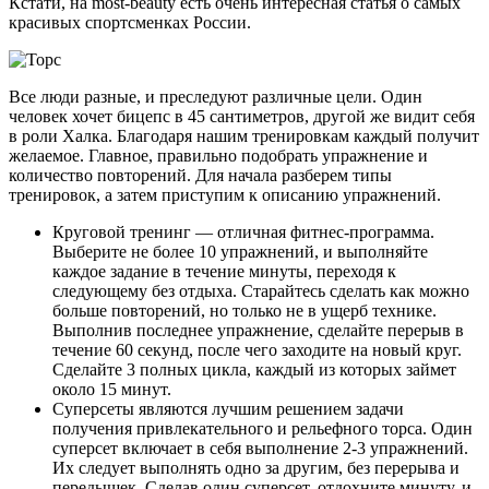
Кстати, на most-beauty есть очень интересная статья о самых
красивых спортсменках России.
Все люди разные, и преследуют различные цели. Один
человек хочет бицепс в 45 сантиметров, другой же видит себя
в роли Халка. Благодаря нашим тренировкам каждый получит
желаемое. Главное, правильно подобрать упражнение и
количество повторений. Для начала разберем типы
тренировок, а затем приступим к описанию упражнений.
Круговой тренинг — отличная фитнес-программа.
Выберите не более 10 упражнений, и выполняйте
каждое задание в течение минуты, переходя к
следующему без отдыха. Старайтесь сделать как можно
больше повторений, но только не в ущерб технике.
Выполнив последнее упражнение, сделайте перерыв в
течение 60 секунд, после чего заходите на новый круг.
Сделайте 3 полных цикла, каждый из которых займет
около 15 минут.
Суперсеты являются лучшим решением задачи
получения привлекательного и рельефного торса. Один
суперсет включает в себя выполнение 2-3 упражнений.
Их следует выполнять одно за другим, без перерыва и
передышек. Сделав один суперсет, отдохните минуту, и