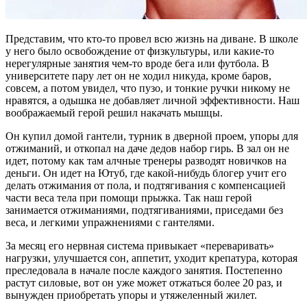
Представим, что кто-то провел всю жизнь на диване. В школе
у него было освобождение от физкультуры, или какие-то
нерегулярные занятия чем-то вроде бега или футбола. В
университете пару лет он не ходил никуда, кроме баров,
совсем, а потом увидел, что пузо, и тонкие ручки никому не
нравятся, а одышка не добавляет личной эффективности. Наш
воображаемый герой решил накачать мышцы.
Он купил домой гантели, турник в дверной проем, упоры для
отжиманий, и откопал на даче дедов набор гирь. В зал он не
идет, потому как там алчные тренеры разводят новичков на
деньги. Он идет на Ютуб, где какой-нибудь блогер учит его
делать отжимания от пола, и подтягивания с компенсацией
части веса тела при помощи прыжка. Так наш герой
занимается отжиманиями, подтягиваниями, приседами без
веса, и легкими упражнениями с гантелями.
За месяц его нервная система привыкает «переваривать»
нагрузки, улучшается сон, аппетит, уходит крепатура, которая
преследовала в начале после каждого занятия. Постепенно
растут силовые, вот он уже может отжаться более 20 раз, и
вынужден приобретать упоры и утяжеленный жилет.