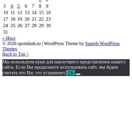
3
4
5
6
7
8
9
10
11
12
13
14
15
16
17
18
19
20
21
22
23
24
25
26
27
28
29
30
31
« Июл
© 2026 sportdush.ru
| WordPress Theme by
Superb WordPress
Themes
Back to Top ↑
Мы используем куки для наилучшего представления нашего
сайта. Если Вы продолжите использовать сайт, мы будем
считать что Вас это устраивает.
Ok