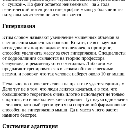
с «сушкой». Но факт остается неизменным – за 2 года
генетический потенциал гипертрофии мышц у большинства
натуральных атлетов не исчерпывается.
Гиперплазия
Этим словом называют увеличение мышечных объемов за
счет деления мышечных волокон. Кстати, не все научные
исследования подтверждают, что человек, в принципе,
способен увеличить массу за счет гиперплазии. Специалисты
от бодибилдинга ссылаются на теорию профессора
Селуянова, и рекомендуют его методики. Либо они же
предлагают тренироваться в высоком объеме с легкими
весами, и говорят, что так человек наберет около 10 кг мышц.
Печально, но проверить слова на практике удается единицам.
Дело тут не в том, что люди ленятся качаться, а в том, что
большинство теоретиков очень плотно используют не только
спортпит, но и анаболические стероиды. Тут наука однозначна
– человек, который тренируется на спортивной фармакологии
способен на гиперплазию мышц. Да и масса у него растет
намного быстрее.
Системная адаптация