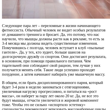
Следующие пара лет – переломные в жизни начинающего
фитнессиста. Обычный человек не видит особых результатов
от домашнего тренинга и бросает. Да, это потому, что нас
научили, что мышцы должны расти как в рекламе, то есть за
3-4 месяца мы должны видеть существенные изменения.
Помучившись с полгода, человек вступает в клуб «пыльные
гантели». Да, у тех, кто худеет, больше шансов на
долгосрочную дружбу со спортом. Они достигают результата,
в основном, при помощи правильного питания. Чем
тщательней они соблюдают свой рацион, тем лучше у них
получается менять себя. Такие люди успешно проходят
похудение, а затем начинают набирать уже мышечную массу.
В общем, если брать дисциплинированного парня, который
будет 3-4 раза в неделю заниматься с отягощениями,
увеличивая нагрузку прогрессивно, и питаться на «рост
массы», он наберет за пару лет около 20 кг. Да, не все это
будут мышцы, отчасти увеличится и жировой компонент
тоже. Чтобы это не сильно «испортило эстетику»
специалисты рекомендуют чередовать массонаборные циклы