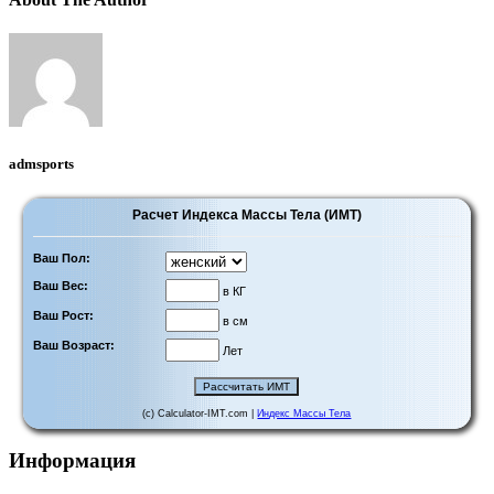
admsports
Расчет Индекса Массы Тела (ИМТ)
Ваш Пол:
Ваш Вес:
в КГ
Ваш Рост:
в см
Ваш Возраст:
Лет
(c) Calculator-IMT.com |
Индекс Массы Тела
Информация