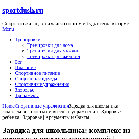
Skip
sportdush.ru
to
content
Спорт это жизнь, занимайся спортом и будь всегда в форме
Menu
Тренировки
Тренировки для дома
Тренировки для мужчин
Тренировки для женщин
Бег
Плавание
Спортивное питание
Спортивная одежда
Спортивные упражнения
Здоровье
Тренажеры
Home
Спортивные упражнения
Зарядка для школьника:
комплекс из простых и веселых упражнений | Здоровье
ребенка | Здоровье | Аргументы и Факты
Зарядка для школьника: комплекс из
простых и веселых упражнений |