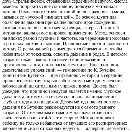
дочь Стрельниковой, страдающая сердечным недугом, смогла
заметно поправить свое состояние, пользуясь методикой
матери. Гимнастику Стрельниковой ценят врачи всего мира,
называя ее «русской гимнастикой». Ее рекомендуют для
облегчения дыхания при кашле любого происхождения.
Гимнастику ценят спортсмены, певцы, актеры. Для детей
методика нашла самое широкое применение. Метод основан
на вдохах разной глубины и частоты, на чередовании носовых
и ротовых вдохов и выдохов. Правильные вдохи и выдохи по
методу Стрельниковой рекомендуются беременным, чтобы
избавиться от токсикоза, освоить дыхание в родах. В детском
возрасте такая гимнастика имеет свои показания и
противопоказания, о них расскажем ниже. Еще один вид
дыхательных упражнений — гимнастика по К. Бутейко.
Константин Бутейко — врач-физиолог, который в середине
прошлого столетия открыл собственную методику лечения
заболеваний дыхательными упражнениями. Доктор был
убежден, что причиной недугов является именно глубокое
дыхание, а потому его система основана на подавлении
глубоких вдохов и выдохов. Детям метод поверхностного
дыхания по Бутейко рекомендуется не с самого раннего
возраста. Оптимальным возрастом для начала занятий
считается возраст от 4-5 лет и старше. Метод позволяет
ребенку не только избавиться от мучащих его респираторных
заболеваний, но и от кожных недугов — аллергии, дерматита.