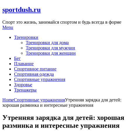
Skip
sportdush.ru
to
content
Спорт это жизнь, занимайся спортом и будь всегда в форме
Menu
Тренировки
Тренировки для дома
Тренировки для мужчин
Тренировки для женщин
Бег
Плавание
Спортивное питание
Спортивная одежда
Спортивные упражнения
Здоровье
Тренажеры
Home
Спортивные упражнения
Утренняя зарядка для детей:
хорошая разминка и интересные упражнения
Утренняя зарядка для детей: хорошая
разминка и интересные упражнения