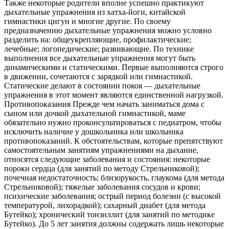
Также некоторые родители вполне успешно практикуют
дыхательные упражнения из хатха-йоги, китайской
гимнастики цигун и многие другие. По своему
предназначению дыхательные упражнения можно условно
разделить на: общеукрепляющие, профилактические;
лечебные; логопедические; развивающие. По технике
выполнения все дыхательные упражнения могут быть
динамическими и статическими. Первые выполняются строго
в движении, сочетаются с зарядкой или гимнастикой.
Статические делают в состоянии покоя — дыхательные
упражнения в этот момент являются единственной нагрузкой.
Противопоказания Прежде чем начать заниматься дома с сыном или дочкой дыхательной гимнастикой, маме обязательно нужно проконсультироваться с педиатром, чтобы исключить наличие у дошкольника или школьника противопоказаний. К обстоятельствам, которые препятствуют самостоятельным занятиям упражнениями на дыхание, относятся следующие заболевания и состояния: некоторые пороки сердца (для занятий по методу Стрельниковой); почечная недостаточность; близорукость, глаукома (для метода Стрельниковой); тяжелые заболевания сосудов и крови; психические заболевания; острый период болезни (с высокой температурой, лихорадкой); сахарный диабет (для метода Бутейко); хронический тонзиллит (для занятий по методике Бутейко). До 5 лет занятия должны содержать лишь некоторые элементы дыхательных практик. Полноценной дыхательной гимнастикой врачи рекомендуют заниматься с 5-6 лет, а сложными ее формами, которые присутствуют в некоторых видах йоги — не ранее, чем в 6-7 лет и старше. Нельзя начинать занятие, если ребенок не выспался, если он чувствует себя неважно, если у него плохое настроение и он не настроен играть и заниматься. Насильно малыш не станет выполнять упражнение так, как нужно, соответственно, добиться желаемого результата будет практически невозможно. Не оставляйте ребенка одного, внимательно следите за его самочувствием в момент выполнения упражнений. Если у него бледнеет или краснеет лицо, появляется затрудненное дыхание, головокружение, обморок, дрожь в кистях рук, онемение в конечностях, занятие нужно незамедлительно прекратить и при необходимости вызвать врача. Как заниматься? Если противопоказаний нет, а лечащий доктор полностью одобрил вашу идею заняться с ребенком дыхательными упражнениями, нужно выбрать программу, по которой вы хотели бы заниматься — несколько видов было описано выше. Если остановиться на одном методе не получается, хочется всего и сразу, можно начать занятия по универсальному комплексу, который включает в себя лучшие и самые интересные упражнения для детей из различных методик. Расскажем о нем подробнее ниже. Задачей родителей является обучить ребенка дышать так, как подразумевает техника конкретного упражнения. Лучше всего делать это в игровой форме, чтобы чаду было интересно заниматься, иначе достаточно быстро он разочаруется в занятиях и не захочет принимать в них участия. Рассмотрим общие правила, которые лучше узнать перед началом практики. Планируйте время так, чтобы к дыхательным упражнениям ваше чадо переходило не раньше, чем через час-полтора после очередной трапезы. Заниматься возможно до двух раз в сутки. Длительность занятия на начальном этапе не должна превышать 10 минут. Постепенно время занятий увеличивают, усложняют и сами упражнения, добавляют новые приемы. Максимальное время гимнастики — 30 минут. Дыхательная гимнастика требует обязательного соблюдения рекомендаций по технике выполнения приемов, но только на начальном этапе. Потом мама вполне может в меру собственной фантазии придумывать любые другие упражнения, которые понравятся ее сыну или дочке, основываясь на изученных и освоенных приемах. Если на дворе стоит лето, отправляйтесь заниматься на открытом воздухе — пользы будет значительно больше. Зимой, когда гимнастику делают в комнате, обязательно проветривайте помещение перед началом сеанса. Температура воздуха в помещении не должна превышать 21 градуса тепла — интенсивное вдыхание более теплого воздуха может привести к пересыханию слизистых оболочек органов дыхания и развитию или отягощению респираторных заболеваний. Лучший пример — это, безусловно, собственный пример. Выполняйте приемы совместно. Комплекс упражнений Часто мамы интересуются, можно ли самостоятельно начинать практики. Когда есть возможность первый сеанс провести в присутствии педагога, доктора или инструктора по дыхательной гимнастике, воспользуйтесь ею. Если такой возможности нет, ничего страшного — все упражнения довольно простые, их вполне можно начать практиковать самостоятельно. Начнем с комплекса для самых младших дошкольников. «Мячик». Это упражнение носит такое название за образ, который малыш должен держать перед глазами. Мячиком станет его собственный животик в момент глубокого вдоха. Попросите малыша принять положение лежа на спине, поставьте на живот маленькую мягкую игрушку. Медленно вдыхая через нос, ребенок должен надувать «мячик» как можно сильнее, а потом так же медленно сдувать его, выдыхая через рот, сложив губки трубочкой. «Аквалангист». Это упражнение можно выполнять в любом положении — стоя, сидя, лежа. Попросите ребенка представить себе, что ему предстоит погружение в воду. Пусть он наберет как можно больше воздуха и удерживает его как можно дольше — мама ведет отсчет вслух, хвалит ребенка, если сегодня у него получилось удерживать воздух хотя бы на секунду дольше, чем вчера. «Легкое перышко». Для этого упражнения вам понадобится самое настоящее перышко из подушки или небольшой воздушный шарик (его, кстати, можно надуть вместе с ребенком!). Цель игры — как можно дольше удержать шарик или перышко в воздухе, совершая короткие и интенсивные выдохи. Все в детстве дули на перышко, а потому больших трудностей техника выполнения этого упражнения не вызовет. Упражнения для детей от 5 лет также могут включать в себя вышеперечисленные приемы. Кроме того, добавляют другие упражнения, которые, по своей сути, являются комбинированными. «Ближе-дальше». Это упражнение можно проводить в положении сидя и в положении стоя. Попросите ребенка втянуть воздух носом так, как будто он вдыхает аромат чудесного цветка. Выдох нужно сделать через рот, сложив губы трубочкой. При этом ребенок должен выдохнуть более интенсивно, как будто он отталкивает от себя какой-то легкий предмет. «Хомяк на охоте». Это упражнение обычно очень нравится детям. Попросите его изобразить хомячка, надув щеки как можно сильнее. Потом малыш выпускает воздух резко, хлопнув по щекам ладошками. За новой порцией «запасов» воображаемый грызун отправляется после предварительного обнюхивания — ребенок делает носом серию мелких и частых вдохов. «Дракоша Тоша». Это упражнение нужно выполнять с детьми, которые прекрасно представляют себе, как выглядит дракончик. Расскажете, что дракон заболел и теперь может выдыхать огонь только через одну ноздрю. В этом и будет заключаться игра — попеременные выдохи через одну ноздрю (вторую прикрывают пальцем). «Кулачки». Такой прием выполняют одновременно с движением. Попросите ребенка встать и вытянуть руки вперед. Вдох совершают серией в четыре коротких резких вдоха, а выдох — любым удобным способом. Во время вдохов кулачки ритмично сжимают и разжимают. Есть и отдельная группа упражнений, которые предназначены для развития речи и улучшения произношения отдельных букв и звуков. Вот несколько из них. «Летят гуси». Мама предлагает ребенку представить себя гусем, который летит высоко. При этом она читает стишок «Гуси, гуси полетят, на Сережу (Марину, Наташу, Ирину, Алешу и т. д.) поглядят». На первой строке ребенок делает вдох и совершает руками движения, как гусь крыльями. На второй строке нужно сделать выдох со звуком «гу-у-у-у-у», руки опустить вдоль туловища. «Часы». Мама просит ребенка представить, что его руки — это часовая и минутная стрелки. Одну руку поднимают вверх, вторую отводят в сторону (положение «три часа»). Потом меняют (положение «девять часов»). При первой позиции вдох, при второй — выдох. Мама читает стишок: «Время точное покажут, час и день они укажут». При выдохе ребенок должен произносить звук, который дается ему с трудом («ля-ля-ля» или «р-р-р»). «Полицейский». Мама читает стишок: «За порядком я слежу, влево вправо погляжу. Если что-нибудь случится, я на помощь прихожу!». Ребенок в положении стоя делает ритмичные повороты головы вправо влево. На каждый поворот приходится вдох, на следующий — выдох. Выдох сопровождается протяжным «жу-жу-жуууу». Отзывы Многие мамы регулярно применяют упражнения дыхательной гимнастики в своих ежедневных занятиях и играх с детьми дошкольного возраста и с младшими школьниками. Они отмечают, что результаты становятся заметными не слишком быстро. Если же каждый день играть с малышом и правильно дышать хотя бы по 15 минут, то заметные результаты появляются лишь через полгода – год. Но оно того стоит, говорят опытные мамы на тематических форумах. Особенно для заикающихся, стеснительных и робких детей, которым сложно поддерживать нормальное дыхание в моменты волнения и стресса, в незнакомом коллективе Мамы на выдумки щедры. Своими личными упражнениями, придуманными самостоятельно, они охотно делятся с другими на специализированных форумах. А потому с разнообразием занятий для ребенка проблем возникнуть не должно. Довольно редко родители отмечают, что дети не хотят заниматься гимнастикой для дыхания. Обычно такое происходит в случае, если маме не удалось сделать занятия интересными изначально. Исправить ситуацию можно на любом этапе, просто пересмотрев собственный подход к дыхательной гимнастике. Если ею увлечется вся семья, ребенок вряд ли откажется поддержать идею. КОМПЛЕКСЫ ДЫХАТЕЛЬНЫХ УПРАЖНЕНИЙ ДЛЯ ДЕТЕЙ Упражнения для дыхания полезны не только для профилактики простудных заболеваний, бронхитов и синуситов, они обучают ребенка правильному дыханию. Недаром, элементы дыхательной гимнастики обязательно включают в комплекс упражнений на занятиях физкультурой. ✨ Подготовительное упражнение Исходное положение. Стоя, сидя или лежа. Выполнение. Закрыть глаза, постараться успокоиться, расслабиться. Делаем глубокий вдох и задерживаем дыхание насколько возможно. Выполняем 5-10 раз. ✨ Упражнение «Воздушный шарик» Исходное положение. Стоя, сидя или лежа, положив руки на нижнюю часть ребер. Выполнение. Перед выполнением упражнения нужно выдохнуть воздух из грудной клетки ртом, чтобы она втянулась. Затем медленно делаем вдох через нос, а выдох — ртом. При выполнении упражнения обязательно нужно следить, чтобы живот и плечи оставались неподвижными. Упражнение выполняем 6-10 раз. ✨ Упражнение «Окно и дверь» Исходное положение. Встать ровно, выпрямиться. Выполнение. В этом у