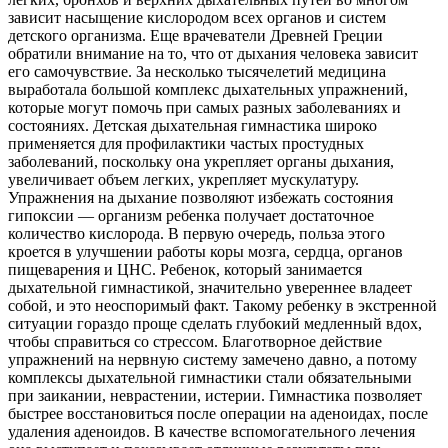
зависит насыщение кислородом всех органов и систем
детского организма. Еще врачеватели Древней Греции
обратили внимание на то, что от дыхания человека зависит
его самочувствие. За несколько тысячелетий медицина
выработала большой комплекс дыхательных упражнений,
которые могут помочь при самых разных заболеваниях и
состояниях. Детская дыхательная гимнастика широко
применяется для профилактики частых простудных
заболеваний, поскольку она укрепляет органы дыхания,
увеличивает объем легких, укрепляет мускулатуру.
Упражнения на дыхание позволяют избежать состояния
гипоксии — организм ребенка получает достаточное
количество кислорода. В первую очередь, польза этого
кроется в улучшении работы коры мозга, сердца, органов
пищеварения и ЦНС. Ребенок, который занимается
дыхательной гимнастикой, значительно увереннее владеет
собой, и это неоспоримый факт. Такому ребенку в экстренной
ситуации гораздо проще сделать глубокий медленный вдох,
чтобы справиться со стрессом. Благотворное действие
упражнений на нервную систему замечено давно, а потому
комплексы дыхательной гимнастики стали обязательными
при заикании, неврастении, истерии. Гимнастика позволяет
быстрее восстановиться после операции на аденоидах, после
удаления аденоидов. В качестве вспомогательного лечения