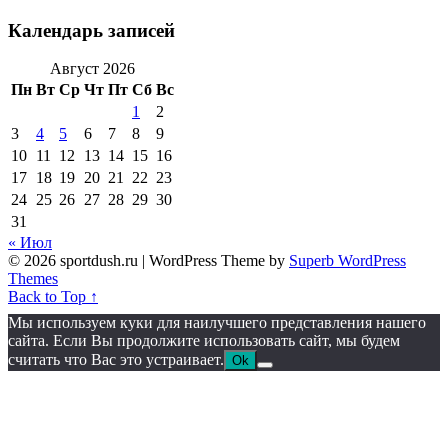
Календарь записей
Август 2026
Пн
Вт
Ср
Чт
Пт
Сб
Вс
1
2
3
4
5
6
7
8
9
10
11
12
13
14
15
16
17
18
19
20
21
22
23
24
25
26
27
28
29
30
31
« Июл
© 2026 sportdush.ru
| WordPress Theme by
Superb WordPress
Themes
Back to Top ↑
Мы используем куки для наилучшего представления нашего
сайта. Если Вы продолжите использовать сайт, мы будем
считать что Вас это устраивает.
Ok