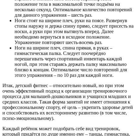
положение тела в максимальной точке подъёма на
несколько секунд. Оптимальное количество повторений
для данного упражнения – шесть раз.
Ноги стоят на ширине плеч, руки на поясе. Развернув
стопы наружу и держа спину прямо, следует присесть на
носки, а руки при этом вытянуть вперед. Далее
необходимо вернуться в исходное положение.
Упражнение повторяют шесть-восемь раз.
Ноги на ширине плеч, спина прямая, в руках –
гимнастическая палка. Следует поочерёдно
перешагивать через спортивный инвентарь каждой
ногой, при этом стараясь держать палку максимально
близко к концам. Оптимальное число повторений для
этого упражнения – по 10 раз для каждой ноги.
Итак, детский фитнес – относительно новый, но при этом
очень эффективный подход к организации тренировочного
процесса для малышей-дошкольников и учащихся младших и
средних классов. Такая форма занятий не имеет отношения к
профессиональному спорту, её цель – укрепить здоровье детей
и способствовать их всестороннему развитию (в том числе,
психо-эмоциональному).
Каждый ребёнок может подобрать себе вид тренировок,
который придётся по душе именно ему – танцы, гимнастика,