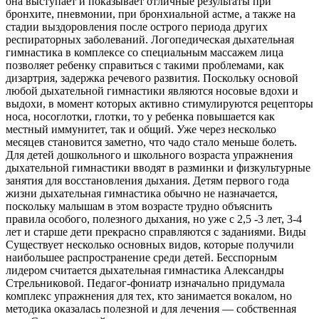
она выступает и показывает отличные результаты при
бронхите, пневмонии, при бронхиальной астме, а также на
стадии выздоровления после острого периода других
респираторных заболеваний. Логопедическая дыхательная
гимнастика в комплексе со специальным массажем лица
позволяет ребенку справиться с такими проблемами, как
дизартрия, задержка речевого развития. Поскольку основой
любой дыхательной гимнастики являются носовые вдохи и
выдохи, в момент которых активно стимулируются рецепторы
носа, носоглотки, глотки, то у ребенка повышается как
местный иммунитет, так и общий. Уже через несколько
месяцев становится заметно, что чадо стало меньше болеть.
Для детей дошкольного и школьного возраста упражнения
дыхательной гимнастики вводят в разминки и физкультурные
занятия для восстановления дыхания. Детям первого года
жизни дыхательная гимнастика обычно не назначается,
поскольку малышам в этом возрасте трудно объяснить
правила особого, полезного дыхания, но уже с 2,5 -3 лет, 3-4
лет и старше дети прекрасно справляются с заданиями. Виды
Существует несколько основных видов, которые получили
наибольшее распространение среди детей. Бесспорным
лидером считается дыхательная гимнастика Александры
Стрельниковой. Педагог-фониатр изначально придумала
комплекс упражнения для тех, кто занимается вокалом, но
методика оказалась полезной и для лечения — собственная