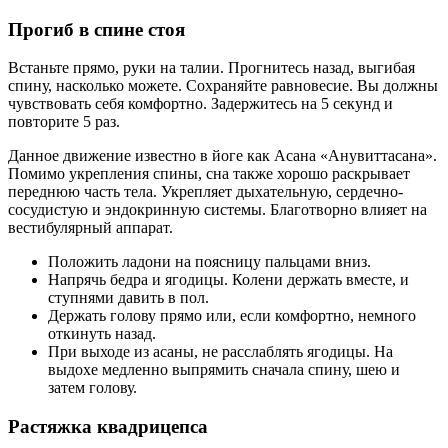
Прогиб в спине стоя
Встаньте прямо, руки на талии. Прогнитесь назад, выгибая
спину, насколько можете. Сохраняйте равновесие. Вы должны
чувствовать себя комфортно. Задержитесь на 5 секунд и
повторите 5 раз.
Данное движение известно в йоге как Асана «Анувиттасана».
Помимо укрепления спины, сна также хорошо раскрывает
переднюю часть тела. Укрепляет дыхательную, сердечно-
сосудистую и эндокринную системы. Благотворно влияет на
вестибулярный аппарат.
Положить ладони на поясницу пальцами вниз.
Напрячь бедра и ягодицы. Колени держать вместе, и
ступнями давить в пол.
Держать голову прямо или, если комфортно, немного
откинуть назад.
При выходе из асаны, не расслаблять ягодицы. На
выдохе медленно выпрямить сначала спину, шею и
затем голову.
Растяжка квадрицепса