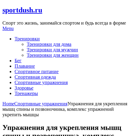
Skip
sportdush.ru
to
content
Спорт это жизнь, занимайся спортом и будь всегда в форме
Menu
Тренировки
Тренировки для дома
Тренировки для мужчин
Тренировки для женщин
Бег
Плавание
Спортивное питание
Спортивная одежда
Спортивные упражнения
Здоровье
Тренажеры
Home
Спортивные упражнения
Упражнения для укрепления
мышц спины и позвоночника, комплекс упражнений
укрепить мышцы
Упражнения для укрепления мышц
спины и позвоночника, комплекс