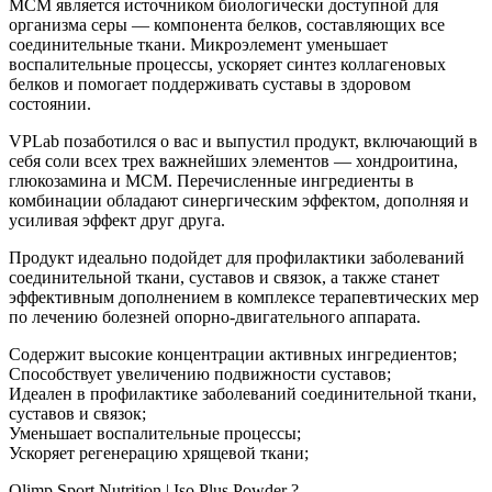
МСМ является источником биологически доступной для
организма серы — компонента белков, составляющих все
соединительные ткани. Микроэлемент уменьшает
воспалительные процессы, ускоряет синтез коллагеновых
белков и помогает поддерживать суставы в здоровом
состоянии.
VPLab позаботился о вас и выпустил продукт, включающий в
себя соли всех трех важнейших элементов — хондроитина,
глюкозамина и МСМ. Перечисленные ингредиенты в
комбинации обладают синергическим эффектом, дополняя и
усиливая эффект друг друга.
Продукт идеально подойдет для профилактики заболеваний
соединительной ткани, суставов и связок, а также станет
эффективным дополнением в комплексе терапевтических мер
по лечению болезней опорно-двигательного аппарата.
Содержит высокие концентрации активных ингредиентов;
Способствует увеличению подвижности суставов;
Идеален в профилактике заболеваний соединительной ткани,
суставов и связок;
Уменьшает воспалительные процессы;
Ускоряет регенерацию хрящевой ткани;
Olimp Sport Nutrition | Iso Plus Powder ?