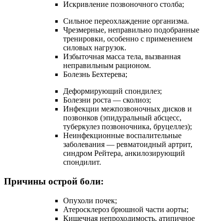
Искривление позвоночного столба;
Сильное переохлаждение организма.
Чрезмерные, неправильно подобранные
тренировки, особенно с применением
силовых нагрузок.
Избыточная масса тела, вызванная
неправильным рационом.
Болезнь Бехтерева;
Деформирующий спондилез;
Болезни роста — сколиоз;
Инфекции межпозвоночных дисков и
позвонков (эпидуральный абсцесс,
туберкулез позвоночника, бруцеллез);
Неинфекционные воспалительные
заболевания — ревматоидный артрит,
синдром Рейтера, анкилозирующий
спондилит.
Причины острой боли:
Опухоли почек;
Атеросклероз брюшной части аорты;
Кишечная непроходимость, атипичное