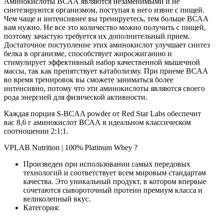
Аминокислоты ВСАА являются незаменимыми и не
синтезируются организмом, поступая в него извне с пищей.
Чем чаще и интенсивнее вы тренируетесь, тем больше ВСАА
вам нужно. Не все это количество можно получить с пищей,
поэтому зачастую требуется их дополнительный прием.
Достаточное поступление этих аминокислот улучшает синтез
белка в организме, способствует жиросжиганию и
стимулирует эффективный набор качественной мышечной
массы, так как препятствует катаболизму. При приеме BCAA
во время тренировок вы сможете заниматься более
интенсивно, потому что эти аминокислоты являются своего
рода энергией для физической активности.
Каждая порция S-BCAA powder от Red Star Labs обеспечит
вас 8,6 г аминокислот ВСАА в идеальном классическом
соотношении 2:1:1.
VPLAB Nutrition | 100% Platinum Whey ?
Произведен при использовании самых передовых
технологий и соответствует всем мировым стандартам
качества. Это уникальный продукт, в котором впервые
сочетаются сывороточный протеин премиум класса и
великолепный вкус.
Категория: