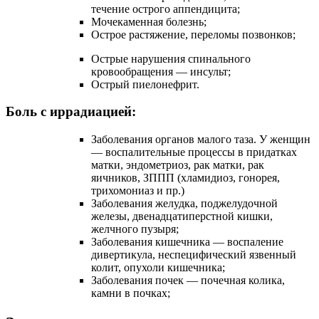
течение острого аппендицита;
Мочекаменная болезнь;
Острое растяжение, переломы позвонков;
Острые нарушения спинального
кровообращения — инсульт;
Острый пиелонефрит.
Боль с иррадиацией:
Заболевания органов малого таза. У женщин
— воспалительные процессы в придатках
матки, эндометриоз, рак матки, рак
яичников, ЗППП (хламидиоз, гонорея,
трихомониаз и пр.)
Заболевания желудка, поджелудочной
железы, двенадцатиперстной кишки,
желчного пузыря;
Заболевания кишечника — воспаление
дивертикула, неспецифический язвенный
колит, опухоли кишечника;
Заболевания почек — почечная колика,
камни в почках;