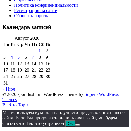
Политика конфиденциальности
Регистрация на сайте
Сбросить пароль
Календарь записей
Август 2026
Пн
Вт
Ср
Чт
Пт
Сб
Вс
1
2
3
4
5
6
7
8
9
10
11
12
13
14
15
16
17
18
19
20
21
22
23
24
25
26
27
28
29
30
31
« Июл
© 2026 sportdush.ru
| WordPress Theme by
Superb WordPress
Themes
Back to Top ↑
Мы используем куки для наилучшего представления нашего
сайта. Если Вы продолжите использовать сайт, мы будем
считать что Вас это устраивает.
Ok