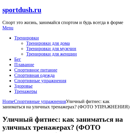
Skip
sportdush.ru
to
content
Спорт это жизнь, занимайся спортом и будь всегда в форме
Menu
Тренировки
Тренировки для дома
Тренировки для мужчин
Тренировки для женщин
Бег
Плавание
Спортивное питание
Спортивная одежда
Спортивные упражнения
Здоровье
Тренажеры
Home
Спортивные упражнения
Уличный фитнес: как
заниматься на уличных тренажерах? (ФОТО УПРАЖНЕНИЯ)
Уличный фитнес: как заниматься на
уличных тренажерах? (ФОТО