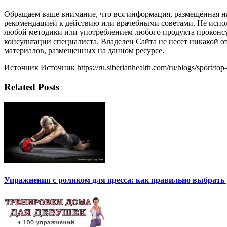
Обращаем ваше внимание, что вся информация, размещённая на
рекомендацией к действию или врачебными советами. Не испо
любой методики или употреблением любого продукта проконсу
консультации специалиста. Владелец Сайта не несет никакой 
материалов, размещенных на данном ресурсе.
Источник Источник https://ru.siberianhealth.com/ru/blogs/sport/top
Related Posts
Упражнения с роликом для пресса: как правильно выбрать