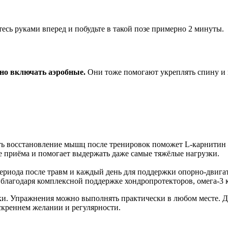
тесь руками вперед и побудьте в такой позе примерно 2 минуты.
но включать аэробные.
Они тоже помогают укреплять спину и 
ь восстановление мышц после тренировок поможет L-карнитин —
е приёма и помогает выдержать даже самые тяжёлые нагрузки.
периода после травм и каждый день для поддержки опорно-двига
благодаря комплексной поддержке хондропротекторов, омега-3 к
вки. Упражнения можно выполнять практически в любом месте. Да
искреннем желании и регулярности.