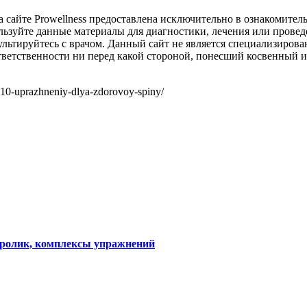
 сайте Prowellness предоставлена исключительно в ознакомител
льзуйте данные материалы для диагностики, лечения или пров
льтируйтесь с врачом. Данный сайт не является специализиров
ответственности ни перед какой стороной, понесший косвенный 
-10-uprazhneniy-dlya-zdorovoy-spiny/
 ролик, комплексы упражнений