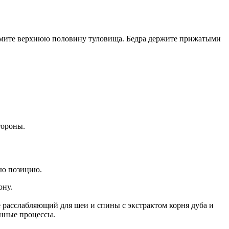
днимите верхнюю половину туловища. Бедра держите прижатыми
тороны.
ную позицию.
ону.
расслабляющий для шеи и спины с экстрактом корня дуба и
енные процессы.