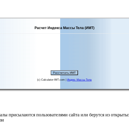
Расчет Индекса Массы Тела (ИМТ)
(c) Calculator-IMT.com |
Индекс Массы Тела
алы присылаются пользователями сайта или берутся из открытых
зи