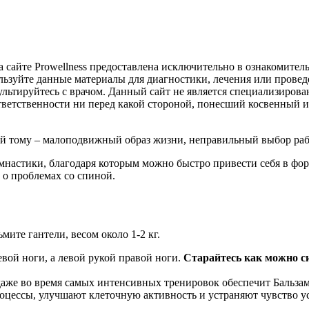
 сайте Prowellness предоставлена исключительно в ознакомител
льзуйте данные материалы для диагностики, лечения или пров
льтируйтесь с врачом. Данный сайт не является специализиров
ответственности ни перед какой стороной, понесший косвенный 
ой тому – малоподвижный образ жизни, неправильный выбор раб
настики, благодаря которым можно быстро привести себя в фо
 о проблемах со спиной.
мите гантели, весом около 1-2 кг.
евой ноги, а левой рукой правой ноги.
Старайтесь как можно си
аже во время самых интенсивных тренировок обеспечит Бальза
оцессы, улучшают клеточную активность и устраняют чувство у