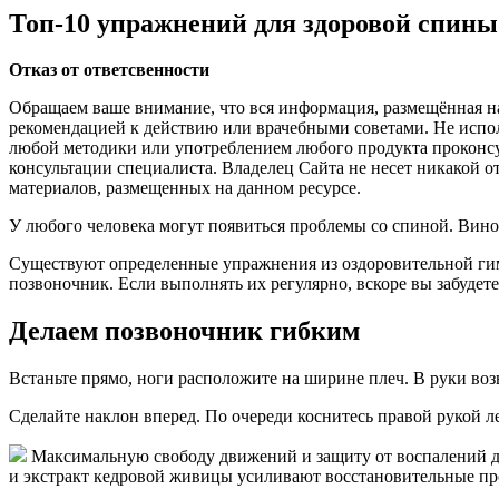
Топ-10 упражнений для здоровой спины
Отказ от ответсвенности
Обращаем ваше внимание, что вся информация, размещённая на
рекомендацией к действию или врачебными советами. Не испо
любой методики или употреблением любого продукта проконсу
консультации специалиста. Владелец Сайта не несет никакой 
материалов, размещенных на данном ресурсе.
У любого человека могут появиться проблемы со спиной. Вин
Существуют определенные упражнения из оздоровительной гим
позвоночник. Если выполнять их регулярно, вскоре вы забудете
Делаем позвоночник гибким
Встаньте прямо, ноги расположите на ширине плеч. В руки возь
Сделайте наклон вперед. По очереди коснитесь правой рукой л
Максимальную свободу движений и защиту от воспалений д
и экстракт кедровой живицы усиливают восстановительные пр