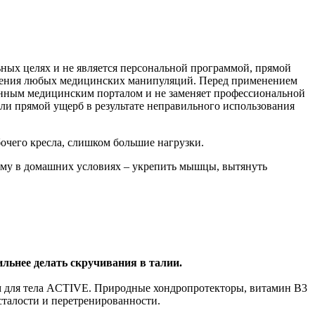
ьных целях и не является персональной программой, прямой
едения любых медицинских манипуляций. Перед применением
анным медицинским порталом и не заменяет профессиональной
или прямой ущерб в результате неправильного использования
очего кресла, слишком большие нагрузки.
рму в домашних условиях – укрепить мышцы, вытянуть
льнее делать скручивания в талии.
м для тела ACTIVE. Природные хондропротекторы, витамин B3
сталости и перетренированности.