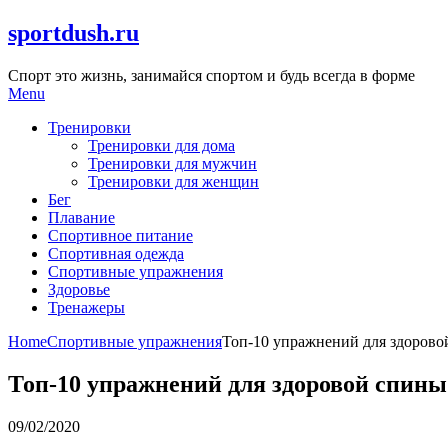
Skip
sportdush.ru
to
content
Спорт это жизнь, занимайся спортом и будь всегда в форме
Menu
Тренировки
Тренировки для дома
Тренировки для мужчин
Тренировки для женщин
Бег
Плавание
Спортивное питание
Спортивная одежда
Спортивные упражнения
Здоровье
Тренажеры
Home
Спортивные упражнения
Топ-10 упражнений для здорово
Топ-10 упражнений для здоровой спины
09/02/2020