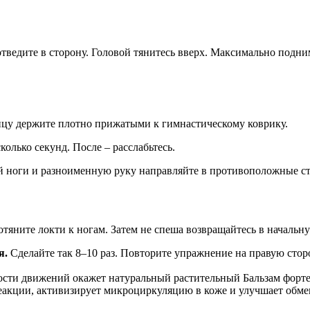
– отведите в сторону. Головой тянитесь вверх. Максимально по
ицу держите плотно прижатыми к гимнастическому коврику.
олько секунд. После – расслабьтесь.
вой ноги и разноименную руку направляйте в противоположные с
потяните локти к ногам. Затем не спеша возвращайтесь в началь
я.
Сделайте так 8–10 раз. Повторите упражнение на правую стор
ти движений окажет натуральный растительный Бальзам форте 
реакции, активизирует микроциркуляцию в коже и улучшает обм