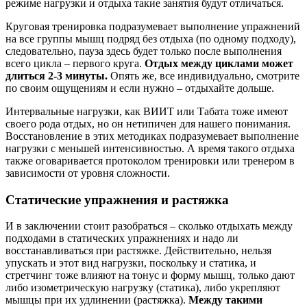
режиме нагрузки и отдыха такие занятия будут отличаться.
Круговая тренировка подразумевает выполнение упражнений
на все группы мышц подряд без отдыха (по одному подходу),
следовательно, пауза здесь будет только после выполнения
всего цикла – первого круга.
Отдых между циклами может
длиться 2-3 минуты.
Опять же, все индивидуально, смотрите
по своим ощущениям и если нужно – отдыхайте дольше.
Интервальные нагрузки, как ВИИТ или Табата тоже имеют
своего рода отдых, но он нетипичен для нашего понимания.
Восстановление в этих методиках подразумевает выполнение
нагрузки с меньшей интенсивностью. А время такого отдыха
также оговаривается протоколом тренировки или тренером в
зависимости от уровня сложности.
Статические упражнения и растяжка
И в заключении стоит разобраться – сколько отдыхать между
подходами в статических упражнениях и надо ли
восстанавливаться при растяжке. Действительно, нельзя
упускать и этот вид нагрузки, поскольку и статика, и
стретчинг тоже влияют на тонус и форму мышц, только дают
либо изометрическую нагрузку (статика), либо укрепляют
мышцы при их удлинении (растяжка).
Между такими