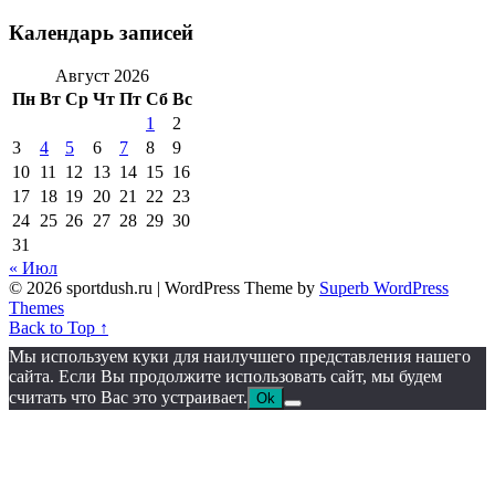
Календарь записей
Август 2026
Пн
Вт
Ср
Чт
Пт
Сб
Вс
1
2
3
4
5
6
7
8
9
10
11
12
13
14
15
16
17
18
19
20
21
22
23
24
25
26
27
28
29
30
31
« Июл
© 2026 sportdush.ru
| WordPress Theme by
Superb WordPress
Themes
Back to Top ↑
Мы используем куки для наилучшего представления нашего
сайта. Если Вы продолжите использовать сайт, мы будем
считать что Вас это устраивает.
Ok