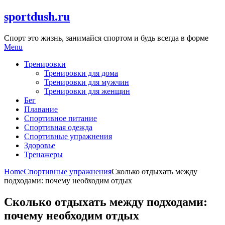
Skip
sportdush.ru
to
content
Спорт это жизнь, занимайся спортом и будь всегда в форме
Menu
Тренировки
Тренировки для дома
Тренировки для мужчин
Тренировки для женщин
Бег
Плавание
Спортивное питание
Спортивная одежда
Спортивные упражнения
Здоровье
Тренажеры
Home
Спортивные упражнения
Сколько отдыхать между
подходами: почему необходим отдых
Сколько отдыхать между подходами:
почему необходим отдых