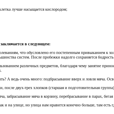
 клетка лучше насыщается кислородом;
о заключается в следующем:
олеваниям, что обусловлено его постепенным привыканием к хо
ьшинства систем. После пробежки надолго сохраняется бодрость
льзованием различных предметов, благодаря чему занятие прино
.
ать? А ведь очень много: подбрасывание вверх и ловля мяча. Ос
, после двух-трех хлопков (старшая и подготовительная группа)
ча, забрасывание мяча в корзину, перебрасывание в парах, бегая
ак и на улице, но улица нам нравится конечно больше, там есть г