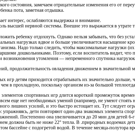
го состояния, замечаем отрицательные изме­нения его от переут
ебенка пота, заметная отдышка.
ает интерес, ослабляются выдержка и вни­мание.
роль высшей нервной системы. Внешне это выра­жается в утрат
жить ребенку отдохнуть. Однако нельзя забы­вать, что без устал
альных нагрузках вдвое и больше увеличивается насыщение кро
ганизма. Надо только следить, чтобы максимальные нагрузки (
аршими дошкольниками. Поэтому, если во­спитатель видит, что 
аки возникновения утомле­ния — непременного спутника нагрузок
ий, продолжительность овладения движением в значительной ме
 игр детям приходится отрабатывать их значи­тельно дольше, ч
ем в прохладную, поскольку организм из-за боль­шой теплоотда
элементов спортивных игр длится короткий промежуток времени
овсем еще нет необходимых умений (например, не умеют стоять н
ного лишних усилий, и это быстро исто­щает их. Тут следует ог
о: упражняясь, дети повторяют один-два знакомых элемента спор
нений. Постепенно она увеличивается до 20 мин для детей 6-го
ем должна быть не ниже 22° тепла. В .природных водоемах дети 
рытом бассейне с подогретой водой. В течение месяца-полутора 