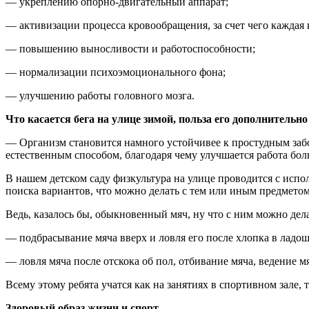
— укреплению опорно-двигательный аппарат;
— активизации процесса кровообращения, за счет чего каждая
— повышению выносливости и работоспособности;
— нормализации психоэмоционального фона;
— улучшению работы головного мозга.
Что касается бега на улице зимой, польза его дополнительн
— Организм становится намного устойчивее к простудным заб
естественным способом, благодаря чему улучшается работа бол
В нашем детском саду физкультура на улице проводится с испо
поиска вариантов, что можно делать с тем или иным предметом
Ведь, казалось бы, обыкновенный мяч, ну что с ним можно дел
— подбрасывание мяча вверх и ловля его после хлопка в ладоши
— ловля мяча после отскока об пол, отбивание мяча, ведение мя
Всему этому ребята учатся как на занятиях в спортивном зале, т
Здоровый образ жизни и спорт