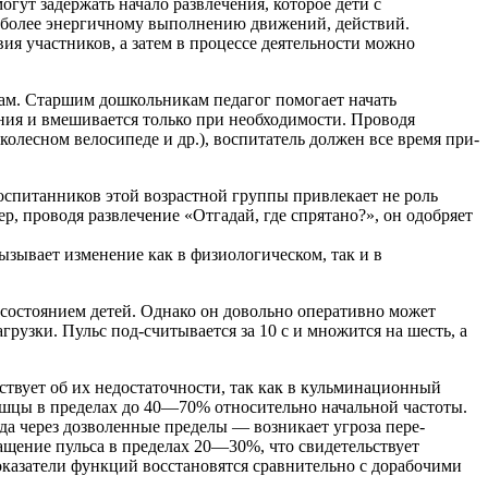
гут задержать начало развлечения, которое дети с
 к более энергичному выполнению движений, действий.
ия участников, а затем в процессе дея­тельности можно
шам. Старшим дошкольникам педагог помогает начать
чения и вмешивается только при необходимости. Проводя
олесном велосипеде и др.), воспитатель должен все время при­
Воспитанников этой возрастной группы привлекает не роль
р, проводя развле­чение «Отгадай, где спрятано?», он одобряет
ызывает изменение как в физиоло­гическом, так и в
 состоянием детей. Однако он довольно оперативно может
рузки. Пульс под-считывается за 10 с и множится на шесть, а
ствует об их недостаточности, так как в кульминационный
ышцы в пределах до 40—70% относительно начальной частоты.
да через дозволенные пределы — возникает угроза пере­
чащение пульса в пределах 20—30%, что свидетельствует
оказатели функций восстановятся сравнительно с дорабочими