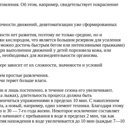
омления. Об этом, например, сви­детельствует покраснение
е точности движений, деавтоматизации уже сформированных
ости нет развития, поэтому не только средние, но и
ви кислородом, что является большим резервом для усиления
их можно достичь быстрым бегом или интенсивными прыжками)
при выполнении движений у детей порозовела кожа, или
, необходимых для жизнедеятельности организма.
ре зависит от их сложности, значимости и условий
ем простые развлечения.
чи теряет больше влаги.
 и лишь постепенно, в течение сезона его увеличивают.
а лыжах), длительность процесса долж­на быть
раничиться упражнениями в преде­лах 10 мин. С накоплением
та, а новый, например, один элемент техники. Благодаря этому
 и 30 — 7-го года жизни. Некоторое исклю­чение составляет
начинают с пре­бывания в воде в пределах 2 мин, так как
время нахождения в воде увеличивается до 10 мин (каждые 7—10