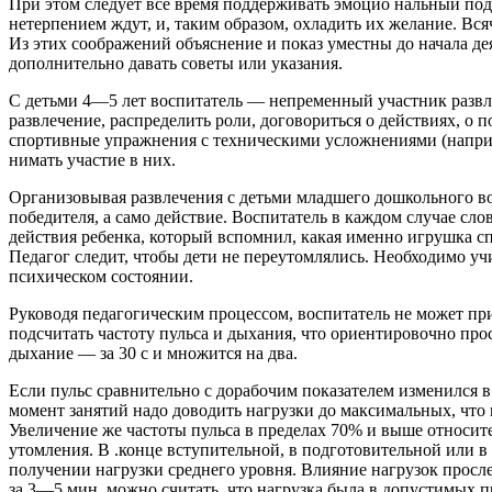
При этом следует все время поддерживать эмоцио нальный подъ
нетерпением ждут, и, таким образом, охладить их желание. Вс
Из этих соображений объяснение и показ уместны до начала дея
дополнительно давать советы или ука­зания.
С детьми 4—5 лет воспитатель — непременный участ­ник развл
развлечение, распределить роли, догово­риться о действиях, о
спортивные упражне­ния с техническими усложнениями (наприме
нимать участие в них.
Организовывая развлечения с детьми младшего дош­кольного во
победителя, а само действие. Воспи­татель в каждом случае сл
действия ребенка, который вспомнил, какая именно игрушка спр
Педагог следит, чтобы дети не переутомлялись. Не­обходимо учи
психическом состоянии.
Руководя педагогическим процессом, воспитатель не может пр
подсчитать частоту пульса и дыхания, что ориентировочно про
дыхание — за 30 с и множится на два.
Если пульс сравнительно с дорабочим показателем из­менился 
момент занятий надо доводить на­грузки до максимальных, ч
Увеличение же частоты пульса в пределах 70% и выше относите
утомления. В .конце вступительной, в подготовительной или в
получении нагрузки среднего уровня. Влияние нагрузок просл
за 3—5 мин, можно считать, что нагрузка была в допустимых п