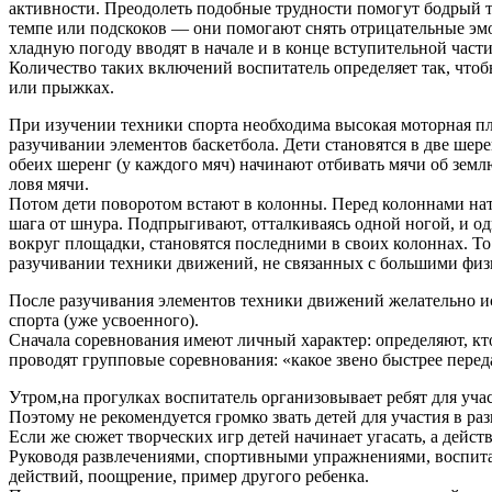
активности. Преодолеть подобные трудности помогут бодрый 
темпе или подскоков — они помогают снять отрицательные эм
хладную погоду вводят в начале и в конце вступитель­ной части
Количество таких включений воспита­тель определяет так, чтоб
или прыжках.
При изучении техники спорта необходима высокая моторная пл
разучивании элементов баскетбо­ла. Дети становятся в две шере
обеих шеренг (у каждого мяч) начинают отбивать мячи об землю
ловя мячи.
Потом дети поворотом встают в колонны. Перед ко­лоннами нат
шага от шнура. Подпрыги­вают, отталкиваясь одной ногой, и од
вокруг площадки, становятся последними в своих колон­нах. 
разучивании техники движений, не связанных с большими физ
После разучивания элементов техники движений же­лательно и
спорта (уже усвоенного).
Сначала соревнования имеют личный характер: определяют, к
проводят групповые соревнования: «какое звено быстрее переда
Утром,на прогулках воспитатель организовывает ребят для уча
Поэтому не рекомендуется громко звать детей для участия в ра
Если же сюжет творческих игр детей начинает угасать, а дейс
Руководя развлечениями, спортивными упражнениями, воспитате
действий, поощрение, пример другого ре­бенка.