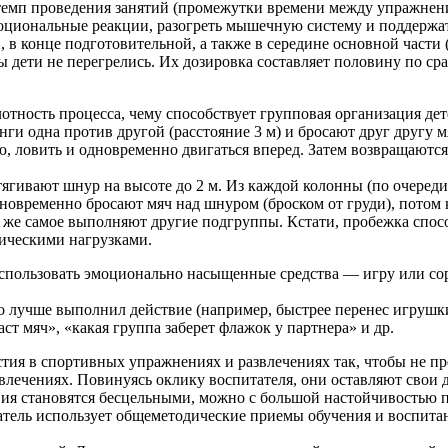
темп проведения занятий (промежутки времени между упражнен
оциональные реакции, разогреть мышечную систему и поддержат
, в конце подготовительной, а также в сере­дине основной части
ы дети не перегрелись. Их дозировка составляет половину по сра
отность процесса, чему способствует групповая организация дет
нги одна против другой (расстояние 3 м) и бросают друг другу м
, ловить и одновременно двигаться вперед. Затем возвращаются 
ягивают шнур на высоте до 2 м. Из каждой колонны (по очереди)
новременно бро­сают мяч над шнуром (броском от груди), потом 
То же самое выполняют другие подгруппы. Кстати, пробежка спо
ическими нагрузками.
спользовать эмоционально насыщенные сред­ства — игру или со
то лучше выполнил действие (например, быстрее перенес игруш
ст мяч», «какая группа заберет флажок у партнера» и др.
стия в спортивных упражнениях и развлечениях так, чтобы не п
звлечениях. Повинуясь оклику воспитателя, они оставляют свои 
твия становятся бесцельными, можно с большой настойчивостью п
ль использует общеметодические приемы обуче­ния и воспитания