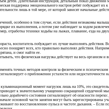
ем детей. Длительная инструкция, детальный показ движений мо
яческая поддержка эмоциональ­ного настроя ребят побуждает их
тельности лишь в той мере, от которой зависят начальные действ
ечений, особенно в том случае, если действия незнакомы малы
 порядке их выполнения, а потом уже наблюдает за ходом развле
р, отработка техники ходьбы на лыжах, плавание, езда на двухк
зраста, воспитатель побуждает их лучше вы­полнять действия. 
овесно поощряет всех, кто правильно выполнял действия. Наприме
я­тана, и смог найти ее.
тывать, что физическая нагрузка действует на весь организм и в
именять точных методов контроля за физическим и психическим
сигнализирует о приближении усталости или недостаточности наг
в кульминационный момент нагрузок лишь на 10%, это свидетель
то приводит к значительному учащению сокращений сердечной м
льно дорабочего состояния сигнализирует об опасности перехо: 
 начале основной части занятия могут быть зарегист­рированы у
еживают по восстановлению пульса и частоте дыхания. – Если п
ределах.