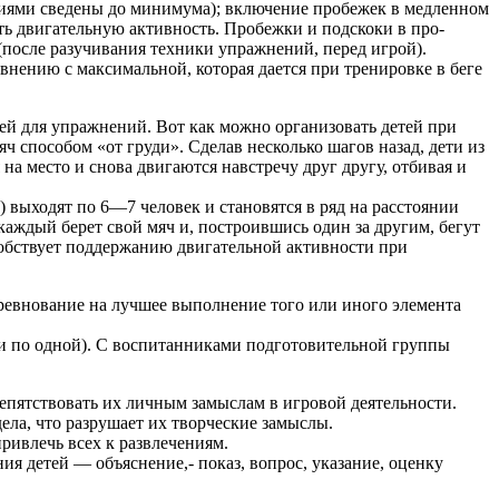
иями сведены до минимума); включение пробежек в медленном
ь двигательную активность. Пробежки и подскоки в про­
 (после разучивания техники упраж­нений, перед игрой).
внению с макси­мальной, которая дается при тренировке в беге
ей для упражнений. Вот как можно организовать детей при
яч способом «от груди». Сделав несколько шагов назад, дети из
на место и снова двигаются навстречу друг другу, отбивая и
 выходят по 6—7 человек и стано­вятся в ряд на расстоянии
каждый берет свой мяч и, построившись один за другим, бегут
собствует поддержанию двигательной актив­ности при
ревнование на лучшее выполнение того или иного элемента
ки по одной). С воспитанниками подготовительной группы
репятствовать их личным замыслам в игровой деятельности.
дела, что разрушает их творческие замыслы.
ривлечь всех к развлечениям.
 детей — объяснение,- показ, вопрос, ука­зание, оценку