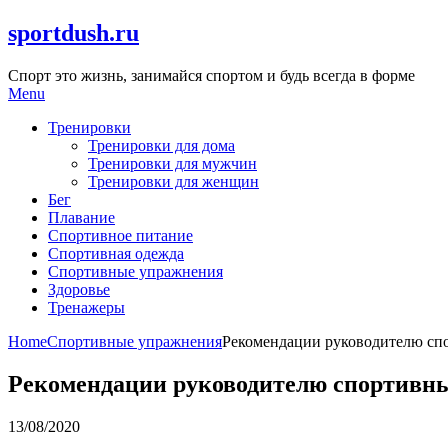
Skip
sportdush.ru
to
content
Спорт это жизнь, занимайся спортом и будь всегда в форме
Menu
Тренировки
Тренировки для дома
Тренировки для мужчин
Тренировки для женщин
Бег
Плавание
Спортивное питание
Спортивная одежда
Спортивные упражнения
Здоровье
Тренажеры
Home
Спортивные упражнения
Рекомендации руководителю сп
Рекомендации руководителю спортивн
13/08/2020