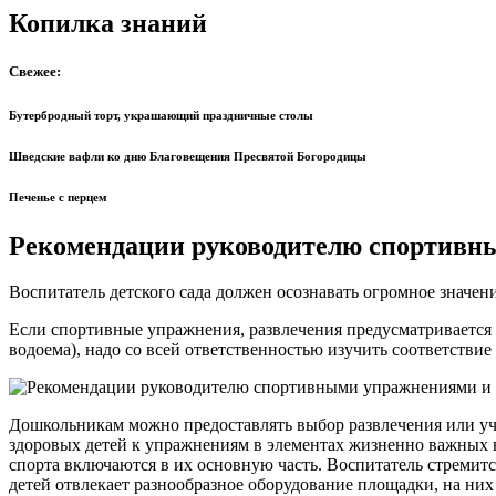
Копилка знаний
Свежее:
Бутербродный торт, украшающий праздничные столы
Шведские вафли ко дню Благовещения Пресвятой Богородицы
Печенье с перцем
Рекомендации руководителю спортивн
Воспитатель детского сада должен осознавать огром­ное значен
Если спортивные упражнения, развлечения предусматривается п
водоема), надо со всей ответственностью изучить соответствие
Дошкольникам можно предоставлять выбор развле­чения или у
здоровых детей к упражнениям в элемен­тах жизненно важных 
спорта включаются в их основную часть. Воспитатель стремитс
детей отвлекает разнообразное оборудование площадки, на ни