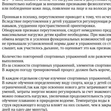
Внимательно наблюдая за внешними признаками фи­зиологическо
или побледнение кожи лица, появление на лице и на волосах р
Проникая в психику, переутомление приводит к тому, что исчез
Вследствие переутомления у детей ухудшается регули­рующая 
навыков, ухудшении пространственной ориентировки.
Обнаружив признаки переутомления, следует немед­ленно предло
максимальные нагрузки детям крайне не­обходимы. При максим
обмена веществ и уси­ления функциональных возможностей ор
не превышали установленной нормы даже в упражне­ниях со ст
слышит, как участилось дыхание, то оценивает это как призн
Количество повторений спортивных упражнений или развлечен
выполнения.
Из-за сложности спортивных упражнений, элементов спортивных
В жаркую погоду тренировочный процесс должен быть короче, ч
В каждом отдельном случае изучение спортивных упражнений, 
В начале обучения определенному виду спорта, когда у детей с
ограниченной,так как при освоении нового дети затрачивают м
умений, затраты энергии можно регулировать за счет знакомог
можно повысить нагрузки, увеличивая продолжительность упраж
обучение плаванию в природном водоеме. Температура воды в н
струя окру­жающего воздуха влияет на них сильнее, чем в зак
дней на одну-две минуты).