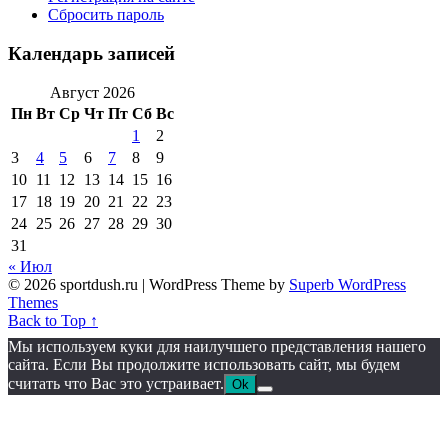
Сбросить пароль
Календарь записей
Август 2026
Пн
Вт
Ср
Чт
Пт
Сб
Вс
1
2
3
4
5
6
7
8
9
10
11
12
13
14
15
16
17
18
19
20
21
22
23
24
25
26
27
28
29
30
31
« Июл
© 2026 sportdush.ru
| WordPress Theme by
Superb WordPress
Themes
Back to Top ↑
Мы используем куки для наилучшего представления нашего
сайта. Если Вы продолжите использовать сайт, мы будем
считать что Вас это устраивает.
Ok