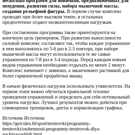
несколько программ для новичков, предназначенных для
похудения, развития силы, набора мышечной массы,
создания рельефной фигуры.
В первом случае комплекс
проводят при более высоком темпе, в остальных
предпочтение отдают низкоинтенсивным нагрузкам.
При составлении программы также ориентируются на
конечную цель тренировок. При развитии выносливости
силовой комплекс составляют так, чтобы каждое упражнение
в нем выполнялось по 5-6 раз в 2-3 повтора, при наборе
мышечной массы могут использоваться те же самые
упражнения по 7-8 раз в 3-4 подхода. Перед каждым новым
видом упражнения необходимо отдыхать не менее 2 минут.
Комплекс начинают с заминки, а заканчивают растяжкой для
более гармоничной проработки мышц.
В начале физических нагрузок использовать утяжелители. На
первом этапе важно обучиться правильной технике
проведения упражнений и определить для себя оптимальный
уровень нагрузки. Лучших результатов можно добиться при
совмещении тренировок, диеты и нормализации графика.
Источник Источник
https://gercules.fit/sport/trenirovki/programmy-
trenirovki/osobennosti-programmy-trenirovok-dlya-
nachinayushhih.html