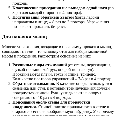
подхода.
Классические приседания и с выпадом одной ноги
(по
8 раз для каждой стороны в 4 повтора).
Подтягивания обратный хватом
(когда ладони
направлены к лицу) – 8 раз по 3 повтора. Упражнения
позволяют прокачать бицепсы.
Для накачки мышц
Многие упражнения, входящие в программу прокачки мышц,
совпадают с теми, что используются для набора мышечной
массы и похудения. Рассмотрим основные из них:
Различные виды отжиманий
(от стены, перекладины,
с узкой постановкой рук, опорой ног на стул).
Прокачиваются плечи, грудь и спина, трицепс.
Количество повторов упражнений – 7-8 раз в 4 подхода.
Обратные отжимания.
В качестве опоры используется
скамейка или стул, к которым тренирующийся должен
повернуться спиной. Руки укладывают на опору и
совершают от 10 раз в 4 подхода.
Приседания около стены для проработки
квадрицепса.
Спиной плотно прижимаются к стене и
стараются сесть на воображаемую табуретку. Угол между