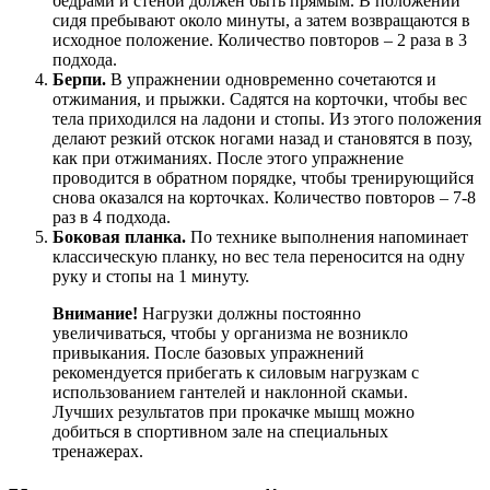
бедрами и стеной должен быть прямым. В положении
сидя пребывают около минуты, а затем возвращаются в
исходное положение. Количество повторов – 2 раза в 3
подхода.
Берпи.
В упражнении одновременно сочетаются и
отжимания, и прыжки. Садятся на корточки, чтобы вес
тела приходился на ладони и стопы. Из этого положения
делают резкий отскок ногами назад и становятся в позу,
как при отжиманиях. После этого упражнение
проводится в обратном порядке, чтобы тренирующийся
снова оказался на корточках. Количество повторов – 7-8
раз в 4 подхода.
Боковая планка.
По технике выполнения напоминает
классическую планку, но вес тела переносится на одну
руку и стопы на 1 минуту.
Внимание!
Нагрузки должны постоянно
увеличиваться, чтобы у организма не возникло
привыкания. После базовых упражнений
рекомендуется прибегать к силовым нагрузкам с
использованием гантелей и наклонной скамьи.
Лучших результатов при прокачке мышц можно
добиться в спортивном зале на специальных
тренажерах.