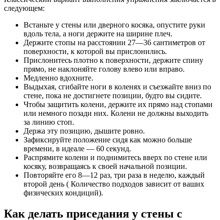
следующем:
Встаньте у стены или дверного косяка, опустите руки
вдоль тела, а ноги держите на ширине плеч.
Держите стопы на расстоянии 27—36 сантиметров от
поверхности, к которой вы прислонились.
Прислонитесь плотно к поверхности, держите спину
прямо, не наклоняйте голову влево или вправо.
Медленно вдохните.
Выдыхая, сгибайте ноги в коленях и съезжайте вниз по
стене, пока не достигнете позиции, будто вы сидите.
Чтобы защитить колени, держите их прямо над стопами
или немного позади них. Колени не должны выходить
за линию стоп.
Держа эту позицию, дышите ровно.
Зафиксируйте положение сидя как можно больше
времени, в идеале — 60 секунд.
Распрямите колени и поднимитесь вверх по стене или
косяку, возвращаясь к своей начальной позиции.
Повторяйте его 8—12 раз, три раза в неделю, каждый
второй день ( Количество подходов зависит от ваших
физических кондиций).
Как делать приседания у стены с