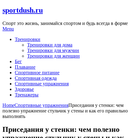
Skip
sportdush.ru
to
content
Спорт это жизнь, занимайся спортом и будь всегда в форме
Menu
Тренировки
Тренировки для дома
Тренировки для мужчин
Тренировки для женщин
Бег
Плавание
Спортивное питание
Спортивная одежда
Спортивные упражнения
Здоровье
Тренажеры
Home
Спортивные упражнения
Приседания у стенки: чем
полезно упражнение стульчик у стены и как его правильно
выполнять
Приседания у стенки: чем полезно
упражнение стульчик у стены и как