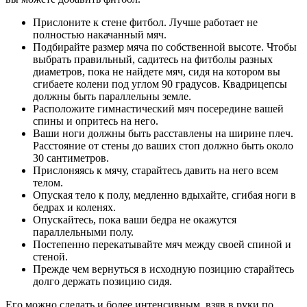
Прислоните к стене фитбол. Лучше работает не
полностью накачанный мяч.
Подбирайте размер мяча по собственной высоте. Чтобы
выбрать правильный, садитесь на фитболы разных
диаметров, пока не найдете мяч, сидя на котором вы
сгибаете колени под углом 90 градусов. Квадрицепсы
должны быть параллельны земле.
Расположите гимнастический мяч посередине вашей
спины и опритесь на него.
Ваши ноги должны быть расставлены на ширине плеч.
Расстояние от стены до ваших стоп должно быть около
30 сантиметров.
Прислоняясь к мячу, старайтесь давить на него всем
телом.
Опуская тело к полу, медленно вдыхайте, сгибая ноги в
бедрах и коленях.
Опускайтесь, пока ваши бедра не окажутся
параллельными полу.
Постепенно перекатывайте мяч между своей спиной и
стеной.
Прежде чем вернуться в исходную позицию старайтесь
долго держать позицию сидя.
Его можно сделать и более интенсивным, взяв в руки по