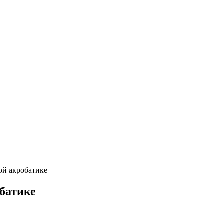
ой акробатике
батике