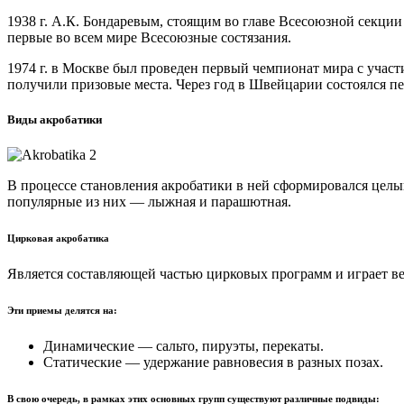
1938 г. А.К. Бондаревым, стоящим во главе Всесоюзной секци
первые во всем мире Всесоюзные состязания.
1974 г. в Москве был проведен первый чемпионат мира с учас
получили призовые места. Через год в Швейцарии состоялся 
Виды акробатики
В процессе становления акробатики в ней сформировался целы
популярные из них — лыжная и парашютная.
Цирковая акробатика
Является составляющей частью цирковых программ и играет ве
Эти приемы делятся на:
Динамические — сальто, пируэты, перекаты.
Статические — удержание равновесия в разных позах.
В свою очередь, в рамках этих основных групп существуют различные подвиды: