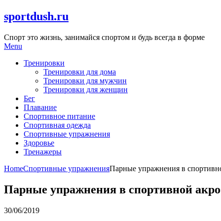
Skip
sportdush.ru
to
content
Спорт это жизнь, занимайся спортом и будь всегда в форме
Menu
Тренировки
Тренировки для дома
Тренировки для мужчин
Тренировки для женщин
Бег
Плавание
Спортивное питание
Спортивная одежда
Спортивные упражнения
Здоровье
Тренажеры
Home
Спортивные упражнения
Парные упражнения в спортивн
Парные упражнения в спортивной акро
30/06/2019