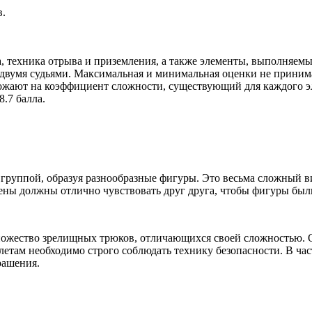
в.
а, техника отрыва и приземления, а также элементы, выполняем
 двумя судьями. Максимальная и минимальная оценки не принима
жают на коэффициент сложности, существующий для каждого эле
8.7 балла.
 группой, образуя разнообразные фигуры. Это весьма сложный 
смены должны отлично чувствовать друг друга, чтобы фигуры бы
ножество зрелищных трюков, отличающихся своей сложностью. 
етам необходимо строго соблюдать технику безопасности. В час
рашения.