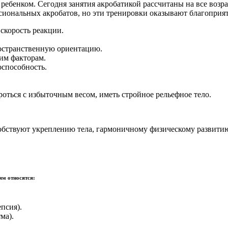
е ребенком. Сегодня занятия акробатикой рассчитаны на все во
ессиональных акробатов, но эти тренировки оказывают благоприят
скорость реакции.
ространственную ориентацию.
им факторам.
способность.
ться с избыточным весом, иметь стройное рельефное тело.
особствуют укреплению тела, гармоничному физическому развитию
ям относятся:
псия).
ма).