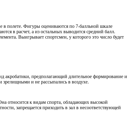
ые в полете. Фигуры оцениваются по 7-балльной шкале
ются в расчет, а из остальных выводится средний балл.
мента. Выигрывает спортсмен, у которого это число будет
вид акробатики, предполагающий длительное формирование и
ли зрелищными и не рассыпались в воздухе.
Она относится к видам спорта, обладающих высокой
тности, запрещается приходить в зал в несоответствующей