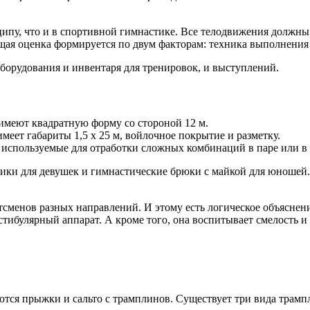
ипу, что и в спортивной гимнастике. Все телодвижения должны
щая оценка формируется по двум факторам: техника выполнения
борудования и инвентаря для тренировок, и выступлений.
имеют квадратную форму со стороной 12 м.
еет габариты 1,5 х 25 м, войлочное покрытие и разметку.
спользуемые для отработки сложных комбинаций в паре или в 
ики для девушек и гимнастические брюки с майкой для юношей.
тсменов разных направлений. И этому есть логическое объяснен
тибулярный аппарат. А кроме того, она воспитывает смелость и
ются прыжки и сальто с трамплинов. Существует три вида трамп