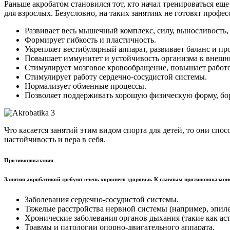
Раньше акробатом становился тот, кто начал тренироваться ещ
для взрослых. Безусловно, на таких занятиях не готовят проф
Развивает весь мышечный комплекс, силу, выносливость, 
Формирует гибкость и пластичность.
Укрепляет вестибулярный аппарат, развивает баланс и п
Повышает иммунитет и устойчивость организма к внешн
Стимулирует мозговое кровообращение, повышает работо
Стимулирует работу сердечно-сосудистой системы.
Нормализует обменные процессы.
Позволяет поддерживать хорошую физическую форму, боро
Что касается занятий этим видом спорта для детей, то они сп
настойчивость и вера в себя.
Противопоказания
Занятия акробатикой требуют очень хорошего здоровья. К главным противопоказани
Заболевания сердечно-сосудистой системы.
Тяжелые расстройства нервной системы (например, эпиле
Хронические заболевания органов дыхания (такие как аст
Травмы и патологии опорно-двигательного аппарата.