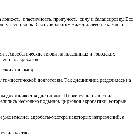
 ловкость, пластичность, прыгучесть, силу и балансировку. Все
желых тренировок. Стать акробатом может далеко не каждый —
Крит. Акробатические трюки на праздниках и городских
твенных акробатов.
ысоких пирамид.
му гимнастической подготовки. Так дисциплина разделилась на
овы для множества дисциплин. Цирковое направление
делились несколько подвидов цирковой акробатики, которые
ии уже имелись акробаты-мастера некоторых направлений, а
вое искусство.