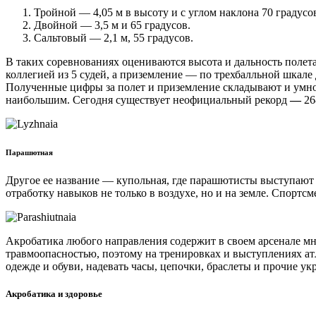
Тройной — 4,05 м в высоту и с углом наклона 70 градусо
Двойной — 3,5 м и 65 градусов.
Сальтовый — 2,1 м, 55 градусов.
В таких соревнованиях оцениваются высота и дальность полет
коллегией из 5 судей, а приземление — по трехбалльной шкале
Полученные цифры за полет и приземление складывают и умно
наибольшим. Сегодня существует неофициальный рекорд
—
26
Парашютная
Другое ее название — купольная, где парашютисты выступают
отработку навыков не только в воздухе, но и на земле. Спорт
Акробатика любого направления содержит в своем арсенале м
травмоопасностью, поэтому на тренировках и выступлениях атл
одежде и обуви, надевать часы, цепочки, браслеты и прочие ук
Акробатика и здоровье