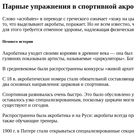
Парные упражнения в спортивной акро
Слово «acrobates» в переводе с греческого означает «хожу на 
то, что выделывают акробаты, поражает. Но не всем известно,
для этого требуется отменное здоровье, надлежащая физическа
Немного истории
Акробатика уходит своими корнями в древние века — она был из
гуляниях показывали артисты, называемые «циркуляторы». Бог
В средневековье были распространены конкурсы «живой архит
С 18 в. акробатические номера стали обязательной составляющ
два основных направления: цирковая и спортивная.
Спортивная развивалась очень быстро. Это было обусловлено 
оставалось узко специализированным, поскольку циркачи могл
существуют и сегодня.
Распространена была акробатика и на Руси: акробаты всегда п
также обучающие тренеры.
1900 г. в Питере стали открываться специализированные секци