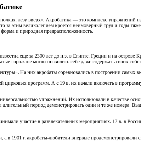
батике
цыпочках, лезу вверх». Акробатика — это комплекс упражнений на
 что за этим великолепием кроется неимоверный труд и годы тя
я форма и природная предрасположенность.
вестна еще за 2300 лет до н.э. в Египте, Греции и на острове 
атые горожане могли позволить себе даже содержать своих собс
ектуры». На них акробаты соревновались в построении самых в
ей цирковых программ. А с 19 в. их начали включать в програм
универсальностью упражнений. Их использовали в качестве осн
и длительный период демонстрировать одни и те же номера. Вы
ринимали участие в развлекательных мероприятиях. 17 в. в Росс
и, а в 1901 г. акробаты-любители впервые продемонстрировали с