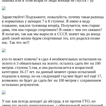
ошибка или в этом возрасте люди вообще не гнутся ? )))
Здравствуйте! Подскажите, пожалуйста, почему такая разница
в нормативах у женщин 7 и 8 ступени. Я имею в виду
плавание, наклон туловища вперёд. Получается, чем старше
дама, тем она гораздо спортивнее? В связи с чем это связано?
Я полагаю, так как мы выросли в СССР, значит мы до конца
дней своей жизни будем спортивные тех, кто родился позже
нас. Так что ли?!
кто-то может помочь? я сдал 4 необязательных испытания на
золото и 3 обязательных на золото. осталось сдать бег на 100
метров. ступень 5-тая, и она располагается в возрастной
категории 16-17 лет. на данный момент сроки испытаний
подошли к концу, но на следующий год мне будет всё ещё 17,
возможно ли будет до сдать бег на 100 метров с сохранением
остальных результатов.
У нас как всегда доходит до абсурда, я не против ГТО, но
зачем это делать принудительно, с обязательной регистрацией