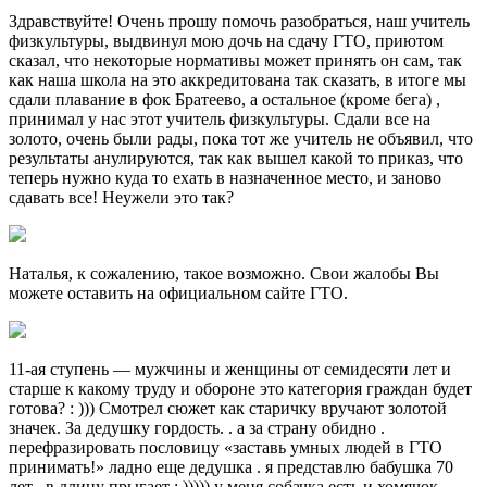
Здравствуйте! Очень прошу помочь разобраться, наш учитель
физкультуры, выдвинул мою дочь на сдачу ГТО, приютом
сказал, что некоторые нормативы может принять он сам, так
как наша школа на это аккредитована так сказать, в итоге мы
сдали плавание в фок Братеево, а остальное (кроме бега) ,
принимал у нас этот учитель физкультуры. Сдали все на
золото, очень были рады, пока тот же учитель не объявил, что
результаты анулируются, так как вышел какой то приказ, что
теперь нужно куда то ехать в назначенное место, и заново
сдавать все! Неужели это так?
Наталья, к сожалению, такое возможно. Свои жалобы Вы
можете оставить на официальном сайте ГТО.
11-ая ступень — мужчины и женщины от семидесяти лет и
старше к какому труду и обороне это категория граждан будет
готова? : ))) Смотрел сюжет как старичку вручают золотой
значек. За дедушку гордость. . а за страну обидно .
перефразировать пословицу «заставь умных людей в ГТО
принимать!» ладно еще дедушка . я представлю бабушка 70
лет . в длину прыгает : ))))) у меня собачка есть и хомячок