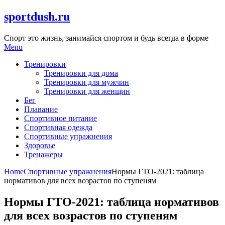
Skip
sportdush.ru
to
content
Спорт это жизнь, занимайся спортом и будь всегда в форме
Menu
Тренировки
Тренировки для дома
Тренировки для мужчин
Тренировки для женщин
Бег
Плавание
Спортивное питание
Спортивная одежда
Спортивные упражнения
Здоровье
Тренажеры
Home
Спортивные упражнения
Нормы ГТО-2021: таблица
нормативов для всех возрастов по ступеням
Нормы ГТО-2021: таблица нормативов
для всех возрастов по ступеням