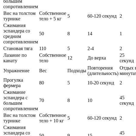
большим
сопротивлением
Вис на толстом
Собственное
5
60-120 секунд
2
турнике
тело + 5 кг
Сжимания
эспандера со
50
8
14
1
средним
сопротивлением
Становая тяга
110
5
2-4
2
Лазание по
Собственное
25
12
До верха
канату
тело
секунд
Повторения
Отдых 
Упражнение
Вес
Подходы
(длительность)
минута
Прогулка
80
5
10-20 секунд
2
фермера
Сжимание
эспандера с
45
70
8
10
большим
секунд
сопротивлением
Вис на толстом
Собственное
5
60-120 секунд
2
турнике
тело + 10 кг
Сжимания
эспандера со
45
50
9
15