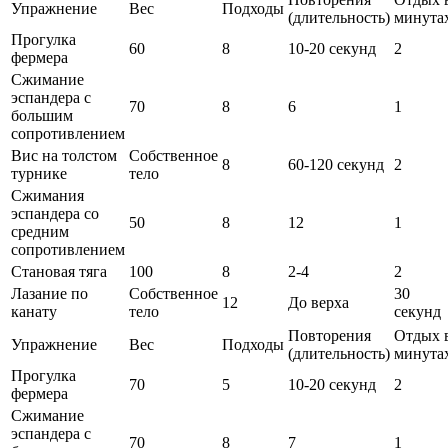
Упражнение
Вес
Подходы
(длительность)
минута
Прогулка
60
8
10-20 секунд
2
фермера
Сжимание
эспандера с
70
8
6
1
большим
сопротивлением
Вис на толстом
Собственное
8
60-120 секунд
2
турнике
тело
Сжимания
эспандера со
50
8
12
1
средним
сопротивлением
Становая тяга
100
8
2-4
2
Лазание по
Собственное
30
12
До верха
канату
тело
секунд
Повторения
Отдых 
Упражнение
Вес
Подходы
(длительность)
минута
Прогулка
70
5
10-20 секунд
2
фермера
Сжимание
эспандера с
70
8
7
1