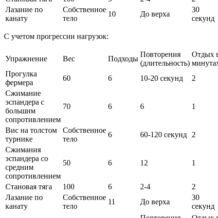
Лазание по
Собственное
30
10
До верха
канату
тело
секунд
С учетом прогрессии нагрузок:
Повторения
Отдых 
Упражнение
Вес
Подходы
(длительность)
минута
Прогулка
60
6
10-20 секунд
2
фермера
Сжимание
эспандера с
70
6
6
1
большим
сопротивлением
Вис на толстом
Собственное
6
60-120 секунд
2
турнике
тело
Сжимания
эспандера со
50
6
12
1
средним
сопротивлением
Становая тяга
100
6
2-4
2
Лазание по
Собственное
30
11
До верха
канату
тело
секунд
Повторения
Отдых 