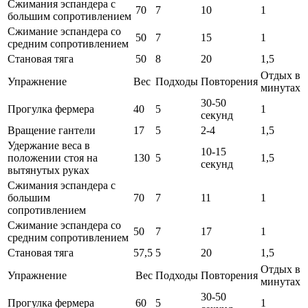
Сжимания эспандера с
70
7
10
1
большим сопротивлением
Сжимание эспандера со
50
7
15
1
средним сопротивлением
Становая тяга
50
8
20
1,5
Отдых в
Упражнение
Вес
Подходы
Повторения
минутах
30-50
Прогулка фермера
40
5
1
секунд
Вращение гантели
17
5
2-4
1,5
Удержание веса в
10-15
положении стоя на
130
5
1,5
секунд
вытянутых руках
Сжимания эспандера с
большим
70
7
11
1
сопротивлением
Сжимание эспандера со
50
7
17
1
средним сопротивлением
Становая тяга
57,5
5
20
1,5
Отдых в
Упражнение
Вес
Подходы
Повторения
минутах
30-50
Прогулка фермера
60
5
1