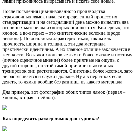
лямки приходилось выбрасывать и искать себе новые.
После появления цивилизованного производства
страховочных лямок начался определенный процесс их
стандартизации и на сегодняшний день можно выделить два
основных материала из которых они шьются. Во-первых, это
хлопок, а во-вторых – это синтетические волокна (вроде
нейлона). По основным характеристикам, таким как
прочность, ширина и толщина, эти два материала
практически идентичны. А их главное отличие заключается в
жесткости. Все-таки хлопковые лямки более мягкие и поэтому
(личное оценочное мнение) более приятные на ощупь, с
другой стороны, по этой самой причине от активных
тренировок они растягиваются. Синтетика более жесткая, зато
не растягивается и служит дольше. Ну а в перчатках если
делать, то лямки вообще без разницы из какого материала.
Для примера, вот фотографии обоих типов лямок (первая –
хлопок, вторая – нейлон):
Как определить размер лямок для турника?