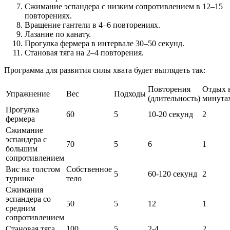
Сжимание эспандера с низким сопротивлением в 12–15
повторениях.
Вращение гантели в 4–6 повторениях.
Лазание по канату.
Прогулка фермера в интервале 30–50 секунд.
Становая тяга на 2–4 повторения.
Программа для развития силы хвата будет выглядеть так:
Повторения
Отдых 
Упражнение
Вес
Подходы
(длительность)
минута
Прогулка
60
5
10-20 секунд
2
фермера
Сжимание
эспандера с
70
5
6
1
большим
сопротивлением
Вис на толстом
Собственное
5
60-120 секунд
2
турнике
тело
Сжимания
эспандера со
50
5
12
1
средним
сопротивлением
Становая тяга
100
5
2-4
2