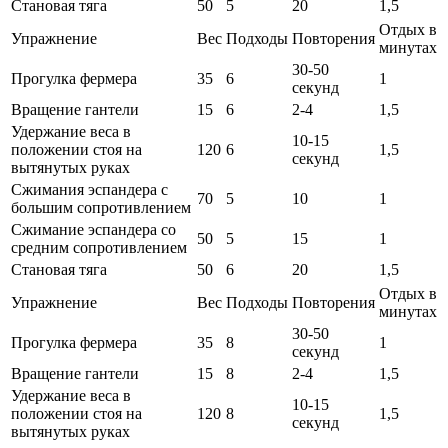
Становая тяга
50
5
20
1,5
Отдых в
Упражнение
Вес
Подходы
Повторения
минутах
30-50
Прогулка фермера
35
6
1
секунд
Вращение гантели
15
6
2-4
1,5
Удержание веса в
10-15
положении стоя на
120
6
1,5
секунд
вытянутых руках
Сжимания эспандера с
70
5
10
1
большим сопротивлением
Сжимание эспандера со
50
5
15
1
средним сопротивлением
Становая тяга
50
6
20
1,5
Отдых в
Упражнение
Вес
Подходы
Повторения
минутах
30-50
Прогулка фермера
35
8
1
секунд
Вращение гантели
15
8
2-4
1,5
Удержание веса в
10-15
положении стоя на
120
8
1,5
секунд
вытянутых руках