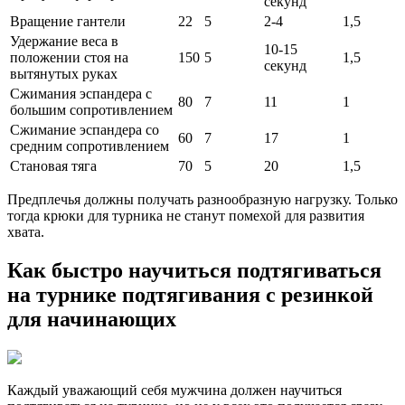
секунд
Вращение гантели
22
5
2-4
1,5
Удержание веса в
10-15
положении стоя на
150
5
1,5
секунд
вытянутых руках
Сжимания эспандера с
80
7
11
1
большим сопротивлением
Сжимание эспандера со
60
7
17
1
средним сопротивлением
Становая тяга
70
5
20
1,5
Предплечья должны получать разнообразную нагрузку. Только
тогда крюки для турника не станут помехой для развития
хвата.
Как быстро научиться подтягиваться
на турнике подтягивания с резинкой
для начинающих
Каждый уважающий себя мужчина должен научиться