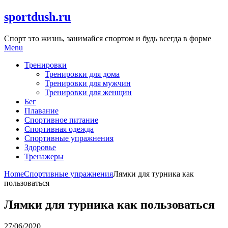
Skip
sportdush.ru
to
content
Спорт это жизнь, занимайся спортом и будь всегда в форме
Menu
Тренировки
Тренировки для дома
Тренировки для мужчин
Тренировки для женщин
Бег
Плавание
Спортивное питание
Спортивная одежда
Спортивные упражнения
Здоровье
Тренажеры
Home
Спортивные упражнения
Лямки для турника как
пользоваться
Лямки для турника как пользоваться
27/06/2020