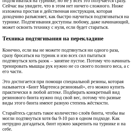
подтягиваться на турнике, но не у всех это получается сразу.
Сейчас вы увидите, что в этом нет ничего сложного. Ниже
изложена простая и действенная инструкция, которая
доходчиво разъясняет, как быстро научиться подтягиваться на
турнике. Подтягивания доступны любому, даже начинающий,
может освоить технику с нуля, если будет стараться.
Техника подтягивания на перекладине
Конечно, если вы не можете подтянуться ни одного раза,
сразу бросаться на турник и изо всех сил пытаться
подтянуться хоть разок – занятие пустое. Потому что начинать
тренировать мышцы рук нужно не со своего полного веса, а с
его части.
Это достигается при помощи специальной резины, которая
называется «Бинт Мартенса резиновый», его можно купить
практически в любой аптеке. Подбирать конкретный вид
резинового бинта нужно под свой вес, потому что разные
виды этого бинта имеют разную степень жёсткости.
Старайтесь сделать такое количество слоёв бинта, чтобы вы
могли подтянуться хотя бы 9-10 раз в одном подходе. Как
нетрудно догадаться, бинт нужно закрепить на турнике и на
себе.