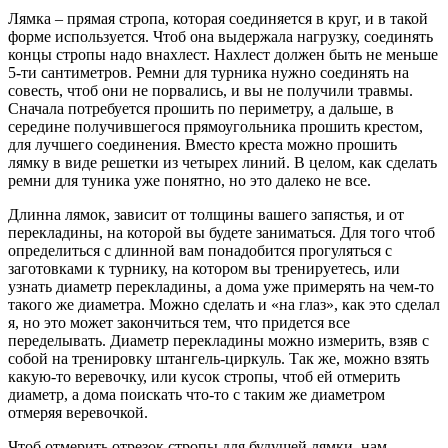
Лямка – прямая стропа, которая соединяется в круг, и в такой
форме используется. Чтоб она выдержала нагрузку, соединять
концы стропы надо внахлест. Нахлест должен быть не меньше
5-ти сантиметров. Ремни для турника нужно соединять на
совесть, чтоб они не порвались, и вы не получили травмы.
Сначала потребуется прошить по периметру, а дальше, в
середине получившегося прямоугольника прошить крестом,
для лучшего соединения. Вместо креста можно прошить
лямку в виде решетки из четырех линий. В целом, как сделать
ремни для туника уже понятно, но это далеко не все.
Длинна лямок, зависит от толщины вашего запястья, и от
перекладины, на которой вы будете заниматься. Для того чтоб
определиться с длинной вам понадобится прогуляться с
заготовками к турнику, на котором вы тренируетесь, или
узнать диаметр перекладины, а дома уже примерять на чем-то
такого же диаметра. Можно сделать и «на глаз», как это сделал
я, но это может закончиться тем, что придется все
переделывать. Диаметр перекладины можно измерить, взяв с
собой на тренировку штангель-циркуль. Так же, можно взять
какую-то веревочку, или кусок стропы, чтоб ей отмерить
диаметр, а дома поискать что-то с таким же диаметром
отмеряя веревочкой.
Чтоб отмерить отрезок стропы для будущей лямки, нам