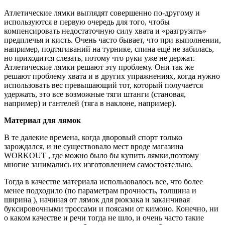
Атлетические лямки выглядят совершенно по-другому и
используются в первую очередь для того, чтобы
компенсировать недостаточную силу хвата и «разгрузить»
предплечья и кисть. Очень часто бывает, что при выполнении,
например, подтягиваний на турнике, спина ещё не забилась,
но приходится слезать, потому что руки уже не держат.
Атлетические лямки решают эту проблему. Они так же
решают проблему хвата и в других упражнениях, когда нужно
использовать вес превышающий тот, который получается
удержать, это все возможные тяги штанги (становая,
например) и гантелей (тяга в наклоне, например).
Материал для лямок
В те далекие времена, когда дворовый спорт только
зарождался, и не существовало мест вроде магазина
WORKOUT , где можно было бы купить лямки,поэтому
многие занимались их изготовлением самостоятельно.
Тогда в качестве материала использовалось все, что более
менее подходило (по параметрам прочность, толщина и
ширина ), начиная от лямок для рюкзака и заканчивая
буксировочными троссами и поясами от кимоно. Конечно, ни
о каком качестве и речи тогда не шло, и очень часто такие