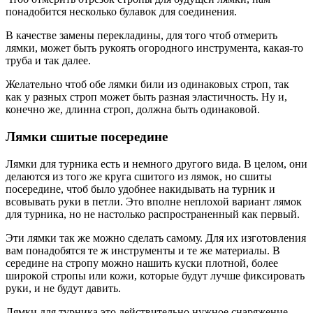
понадобится несколько булавок для соединения.
В качестве замены перекладины, для того чтоб отмерить
лямки, может быть рукоять огородного инструмента, какая-то
труба и так далее.
Желательно чтоб обе лямки били из одинаковых строп, так
как у разных строп может быть разная эластичность. Ну и,
конечно же, длинна строп, должна быть одинаковой.
Лямки сшитые посередине
Лямки для турника есть и немного другого вида. В целом, они
делаются из того же круга сшитого из лямок, но сшиты
посередине, чтоб было удобнее накидывать на турник и
всовывать руки в петли. Это вполне неплохой вариант лямок
для турника, но не настолько распространенный как первый.
Эти лямки так же можно сделать самому. Для их изготовления
вам понадобятся те ж инструменты и те же материалы. В
середине на стропу можно нашить куски плотной, более
широкой стропы или кожи, которые будут лучше фиксировать
руки, и не будут давить.
Лямки для турника это действительно нужное снаряжение.