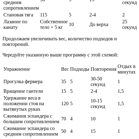
средним
секунд
сопротивлением
Становая тяга
115
5
2-4
2
Лазание по
Собственное
25
10
До верха
канату
тело + 5 кг
секунд
Продолжаем увеличивать вес, количество подходов и
повторений.
Чередуйте указанную выше программу с этой схемой:
Отдых в
Упражнение
Вес
Подходы
Повторения
минутах
30-50
Прогулка фермера
35
5
1
секунд
Вращение гантели
15
5
2-4
1,5
Удержание веса в
10-15
положении стоя на
120
5
1,5
секунд
вытянутых руках
Сжимания эспандера с
70
4
10
1
большим сопротивлением
Сжимание эспандера со
50
4
15
1
средним сопротивлением