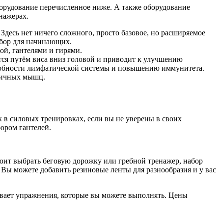
борудование перечисленное ниже. А также оборудование
нажерах.
. Здесь нет ничего сложного, просто базовое, но расширяемое
бор для начинающих.
ой, гантелями и гирями.
тся путём виса вниз головой и приводит к улучшению
особности лимфатической системы и повышению иммунитета.
дичных мышц.
к в силовых тренировках, если вы не уверены в своих
ором гантелей.
оит выбрать беговую дорожку или гребной тренажер, набор
 Вы можете добавить резиновые ленты для разнообразия и у вас
ывает упражнения, которые вы можете выполнять. Цены