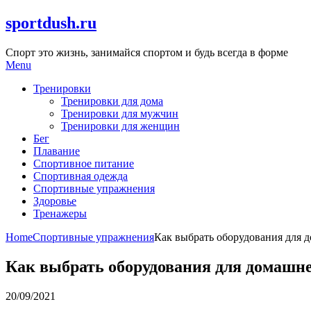
Skip
sportdush.ru
to
content
Спорт это жизнь, занимайся спортом и будь всегда в форме
Menu
Тренировки
Тренировки для дома
Тренировки для мужчин
Тренировки для женщин
Бег
Плавание
Спортивное питание
Спортивная одежда
Спортивные упражнения
Здоровье
Тренажеры
Home
Спортивные упражнения
Как выбрать оборудования для 
Как выбрать оборудования для домашне
20/09/2021