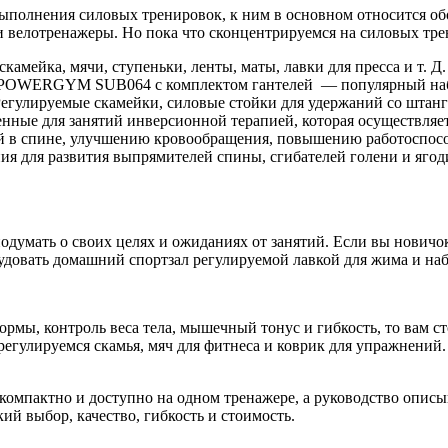
 выполнения силовых тренировок, к ним в основном относится о
и велотренажеры. Но пока что сконцентрируемся на силовых тре
скамейка, мячи, ступеньки, ленты, маты, лавки для пресса и т. Д
FC POWERGYM SUB064 с комплектом гантелей — популярный на
егулируемые скамейки, силовые стойки для удержаний со штанг
енные для занятий инверсионной терапией, которая осуществляе
олей в спине, улучшению кровообращения, повышению работосп
я для развития выпрямителей спины, сгибателей голени и яго
подумать о своих целях и ожиданиях от занятий. Если вы новичо
удовать домашний спортзал регулируемой лавкой для жима и наб
мы, контроль веса тела, мышечный тонус и гибкость, то вам ст
егулируемся скамья, мяч для фитнеса и коврик для упражнений.
 компактно и доступно на одном тренажере, а руководство опис
ий выбор, качество, гибкость и стоимость.