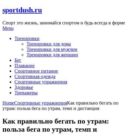
Skip
sportdush.ru
to
content
Спорт это жизнь, занимайся спортом и будь всегда в форме
Menu
Тренировки
Тренировки для дома
Тренировки для мужчин
Тренировки для женщин
Бег
Плавание
Спортивное питание
Спортивная одежда
Спортивные упражнения
Здоровье
Тренажеры
Home
Спортивные упражнения
Как правильно бегать по
утрам: польза бега по утрам, темп и дистанция
Как правильно бегать по утрам:
польза бега по утрам, темп и