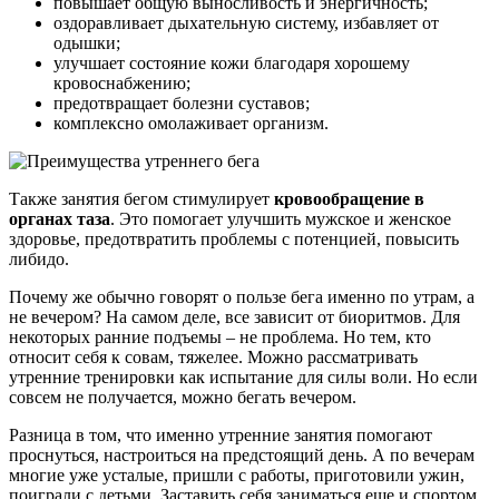
повышает общую выносливость и энергичность;
оздоравливает дыхательную систему, избавляет от
одышки;
улучшает состояние кожи благодаря хорошему
кровоснабжению;
предотвращает болезни суставов;
комплексно омолаживает организм.
Также занятия бегом стимулирует
кровообращение в
органах таза
. Это помогает улучшить мужское и женское
здоровье, предотвратить проблемы с потенцией, повысить
либидо.
Почему же обычно говорят о пользе бега именно по утрам, а
не вечером? На самом деле, все зависит от биоритмов. Для
некоторых ранние подъемы – не проблема. Но тем, кто
относит себя к совам, тяжелее. Можно рассматривать
утренние тренировки как испытание для силы воли. Но если
совсем не получается, можно бегать вечером.
Разница в том, что именно утренние занятия помогают
проснуться, настроиться на предстоящий день. А по вечерам
многие уже усталые, пришли с работы, приготовили ужин,
поиграли с детьми. Заставить себя заниматься еще и спортом