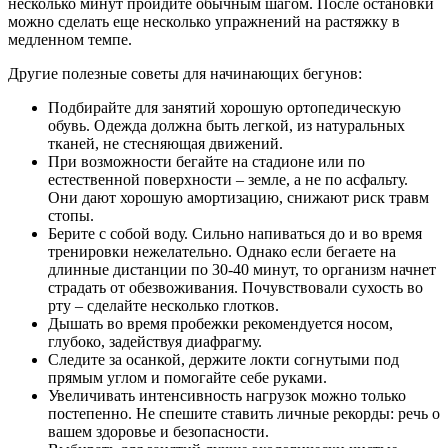
несколько минут пройдите обычным шагом. После остановки
можно сделать еще несколько упражнений на растяжку в
медленном темпе.
Другие полезные советы для начинающих бегунов:
Подбирайте для занятий хорошую ортопедическую
обувь. Одежда должна быть легкой, из натуральных
тканей, не стесняющая движений.
При возможности бегайте на стадионе или по
естественной поверхности – земле, а не по асфальту.
Они дают хорошую амортизацию, снижают риск травм
стопы.
Берите с собой воду. Сильно напиваться до и во время
тренировки нежелательно. Однако если бегаете на
длинные дистанции по 30-40 минут, то организм начнет
страдать от обезвоживания. Почувствовали сухость во
рту – сделайте несколько глотков.
Дышать во время пробежки рекомендуется носом,
глубоко, задействуя диафрагму.
Следите за осанкой, держите локти согнутыми под
прямым углом и помогайте себе руками.
Увеличивать интенсивность нагрузок можно только
постепенно. Не спешите ставить личные рекорды: речь о
вашем здоровье и безопасности.