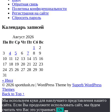
Обратная связь
Политика конфиденциальности
Регистрация на сайте
Сбросить пароль
Календарь записей
Август 2026
Пн
Вт
Ср
Чт
Пт
Сб
Вс
1
2
3
4
5
6
7
8
9
10
11
12
13
14
15
16
17
18
19
20
21
22
23
24
25
26
27
28
29
30
31
« Июл
© 2026 sportdush.ru
| WordPress Theme by
Superb WordPress
Themes
Back to Top ↑
Мы используем куки для наилучшего представления нашего
сайта. Если Вы продолжите использовать сайт, мы будем
считать что Вас это устраивает.
Ok