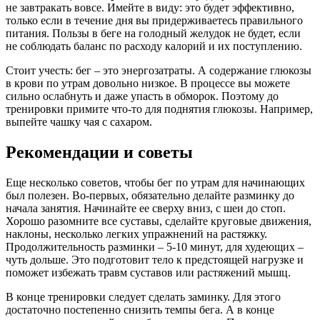
не завтракать вовсе. Имейте в виду: это будет эффективно,
только если в течение дня вы придерживаетесь правильного
питания. Пользы в беге на голодный желудок не будет, если
не соблюдать баланс по расходу калорий и их поступлению.
Стоит учесть: бег – это энергозатраты. А содержание глюкозы
в крови по утрам довольно низкое. В процессе вы можете
сильно ослабнуть и даже упасть в обморок. Поэтому до
тренировки примите что-то для поднятия глюкозы. Например,
выпейте чашку чая с сахаром.
Рекомендации и советы
Еще несколько советов, чтобы бег по утрам для начинающих
был полезен. Во-первых, обязательно делайте разминку до
начала занятия. Начинайте ее сверху вниз, с шеи до стоп.
Хорошо разомните все суставы, сделайте круговые движения,
наклоны, несколько легких упражнений на растяжку.
Продолжительность разминки – 5-10 минут, для худеющих –
чуть дольше. Это подготовит тело к предстоящей нагрузке и
поможет избежать травм суставов или растяжений мышц.
В конце тренировки следует сделать заминку. Для этого
достаточно постепенно снизить темпы бега. А в конце