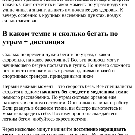
тяжело. Стоит отметить и такой момент: по утрам воздух на
улице чище, а значит, дышать им полезнее для здоровья. К
вечеру, особенно в крупных населенных пунктах, воздух
сильно загазован.
В каком темпе и сколько бегать по
утрам + дистанция
Сколько по времени нужно бегать по утрам, с какой
скоростью, на какое расстояние? Все эти вопросы могут
начинающего бегуна поставить в тупик. Но ничего сложного
нет: просто познакомьтесь с рекомендациями врачей и
спортивных тренеров, приведенными ниже.
Первый важный момент – это скорость бега. Все специалисты
сходятся в одном:
начинать бег следует в медленном темпе
,
немного расслабленно. По утрам системы органов еще
находятся в сонном состоянии. Они только начинают работу.
Если рвануть в бешеном темпе, вы быстро вымотаетесь и
можете навредить себе. Поэтому просто наслаждайтесь
легким бегом, любуйтесь окрестностями.
Через несколько минут начинайте
постепенно наращивать
темп
– но не выходя за пределы комфорта. Вы должны бегать