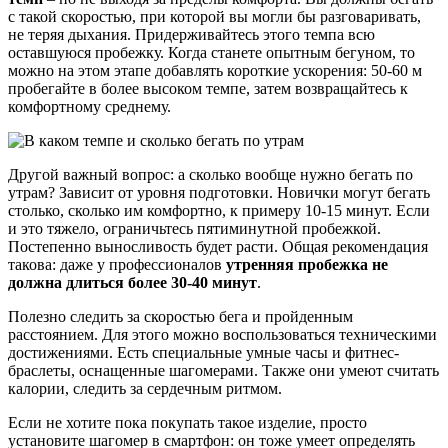
с такой скоростью, при которой вы могли бы разговаривать,
не теряя дыхания. Придерживайтесь этого темпа всю
оставшуюся пробежку. Когда станете опытным бегуном, то
можно на этом этапе добавлять короткие ускорения: 50-60 м
пробегайте в более высоком темпе, затем возвращайтесь к
комфортному среднему.
Другой важный вопрос: а сколько вообще нужно бегать по
утрам? Зависит от уровня подготовки. Новички могут бегать
столько, сколько им комфортно, к примеру 10-15 минут. Если
и это тяжело, ограничьтесь пятиминутной пробежкой.
Постепенно выносливость будет расти. Общая рекомендация
такова: даже у профессионалов
утренняя пробежка не
должна длиться более 30-40 минут
.
Полезно следить за скоростью бега и пройденным
расстоянием. Для этого можно воспользоваться техническими
достижениями. Есть специальные умные часы и фитнес-
браслеты, оснащенные шагомерами. Также они умеют считать
калории, следить за сердечным ритмом.
Если не хотите пока покупать такое изделие, просто
установите шагомер в смартфон: он тоже умеет определять