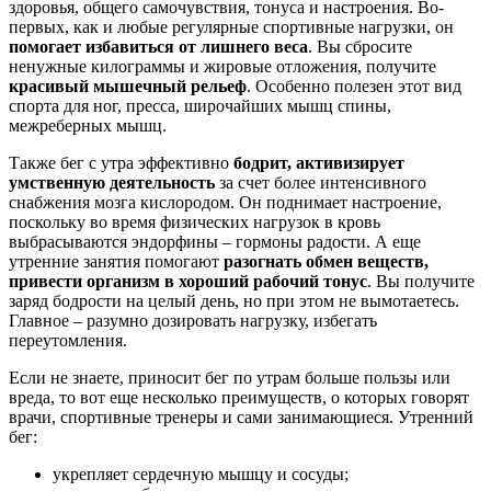
здоровья, общего самочувствия, тонуса и настроения. Во-
первых, как и любые регулярные спортивные нагрузки, он
помогает избавиться от лишнего веса
. Вы сбросите
ненужные килограммы и жировые отложения, получите
красивый мышечный рельеф
. Особенно полезен этот вид
спорта для ног, пресса, широчайших мышц спины,
межреберных мышц.
Также бег с утра эффективно
бодрит, активизирует
умственную деятельность
за счет более интенсивного
снабжения мозга кислородом. Он поднимает настроение,
поскольку во время физических нагрузок в кровь
выбрасываются эндорфины – гормоны радости. А еще
утренние занятия помогают
разогнать обмен веществ,
привести организм в хороший рабочий тонус
. Вы получите
заряд бодрости на целый день, но при этом не вымотаетесь.
Главное – разумно дозировать нагрузку, избегать
переутомления.
Если не знаете, приносит бег по утрам больше пользы или
вреда, то вот еще несколько преимуществ, о которых говорят
врачи, спортивные тренеры и сами занимающиеся. Утренний
бег:
укрепляет сердечную мышцу и сосуды;