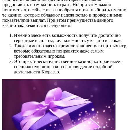
предоставить возможность играть. Но при этом важно
понимать, что сейчас из разнообразия стоит выбирать именно
те казино, которые обладают надежностью и проверенными
показателями выплат. При этом преимущества данного
казино заключаются в следующем:
Именно здесь есть возможность получить достаточно
серьезные выплаты, т.е. надежность у казино высокая.
Также, именно здесь огромное количество азартных игр,
которые обязательно понравятся даже самым
требовательным игрокам.
Это практически единственное казино, которое имеет
специальную лицензию на проведение подобной
деятельности Кюрасао.