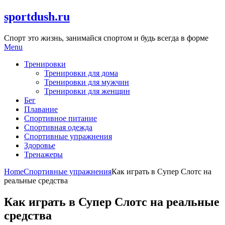
Skip
sportdush.ru
to
content
Спорт это жизнь, занимайся спортом и будь всегда в форме
Menu
Тренировки
Тренировки для дома
Тренировки для мужчин
Тренировки для женщин
Бег
Плавание
Спортивное питание
Спортивная одежда
Спортивные упражнения
Здоровье
Тренажеры
Home
Спортивные упражнения
Как играть в Супер Слотс на
реальные средства
Как играть в Супер Слотс на реальные
средства