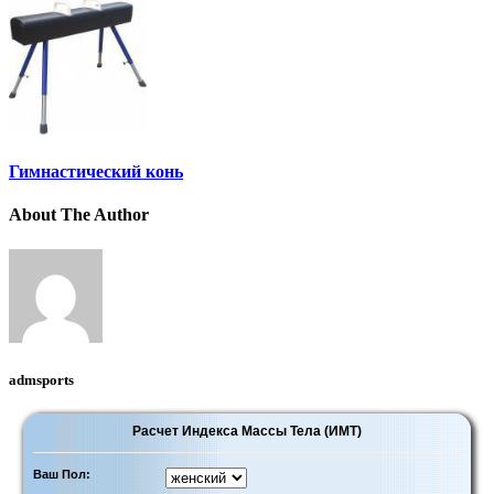
Гимнастический конь
About The Author
admsports
Расчет Индекса Массы Тела (ИМТ)
Ваш Пол: