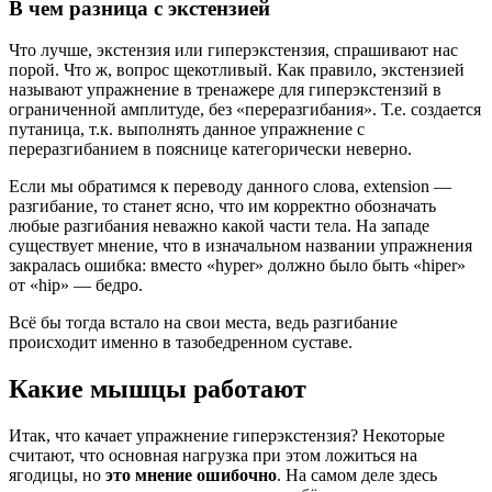
В чем разница с экстензией
Что лучше, экстензия или гиперэкстензия, спрашивают нас
порой. Что ж, вопрос щекотливый. Как правило, экстензией
называют упражнение в тренажере для гиперэкстензий в
ограниченной амплитуде, без «переразгибания». Т.е. создается
путаница, т.к. выполнять данное упражнение с
переразгибанием в пояснице категорически неверно.
Если мы обратимся к переводу данного слова, еxtension —
разгибание, то станет ясно, что им корректно обозначать
любые разгибания неважно какой части тела. На западе
существует мнение, что в изначальном названии упражнения
закралась ошибка: вместо «hyper» должно было быть «hiper»
от «hip» — бедро.
Всё бы тогда встало на свои места, ведь разгибание
происходит именно в тазобедренном суставе.
Какие мышцы работают
Итак, что качает упражнение гиперэкстензия? Некоторые
считают, что основная нагрузка при этом ложиться на
ягодицы, но
это мнение ошибочно
. На самом деле здесь