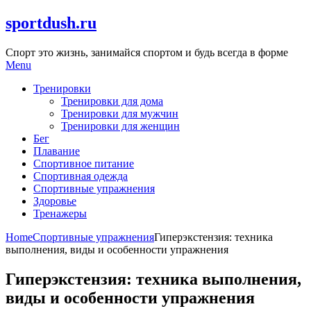
Skip
sportdush.ru
to
content
Спорт это жизнь, занимайся спортом и будь всегда в форме
Menu
Тренировки
Тренировки для дома
Тренировки для мужчин
Тренировки для женщин
Бег
Плавание
Спортивное питание
Спортивная одежда
Спортивные упражнения
Здоровье
Тренажеры
Home
Спортивные упражнения
Гиперэкстензия: техника
выполнения, виды и особенности упражнения
Гиперэкстензия: техника выполнения,
виды и особенности упражнения