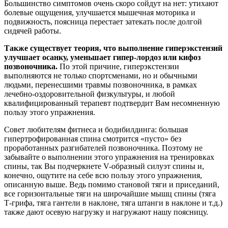
Большинство симптомов очень скоро сойдут на нет: утихают
болевые ощущения, улучшается мышечная моторика и
подвижность, поясница перестает затекать после долгой
сидячей работы.
Также существует теория, что выполнение гиперэкстензий
улучшает осанку, уменьшает гипер-лордоз или кифоз
позвоночника.
По этой причине, гиперэкстензии
выполняются не только спортсменами, но и обычными
людьми, перенесшими травмы позвоночника, в рамках
лечебно-оздоровительной физкультуры, и любой
квалифицированный терапевт подтвердит Вам несомненную
пользу этого упражнения.
Совет любителям фитнеса и бодибилдинга: большая
гипертрофированная спина смотрится «пусто» без
проработанных разгибателей позвоночника. Поэтому не
забывайте о выполнении этого упражнения на тренировках
спины, так Вы подчеркнете V-образный силуэт спины и,
конечно, ощутите на себе всю пользу этого упражнения,
описанную выше. Ведь помимо становой тяги и приседаний,
все горизонтальные тяги на широчайшие мышц спины (тяга
Т-грифа, тяга гантели в наклоне, тяга штанги в наклоне и т.д.)
также дают осевую нагрузку и нагружают нашу поясницу.