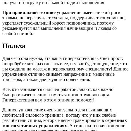
получают нагрузку и на какой стадии выполнения
При правильной технике
упражнение имеет низкий риск
травмы, не перегружает суставы, поддерживает тонус мышц,
укрепляет сухожильный корсет позвоночника, поэтому
рекомендуется для выполнения начинающим и людям со
слабой спиной.
Польза
Для чего она нужна, эта ваша гиперэкстензия? Ответ прост:
попробуйте хоть раз сделать и ее, и у вас будет ощущение, что
вы сходили на массаж к первоклассному специалисту! Данное
упражнение отлично снимает напряжение и мышечные
триггеры, а также дает чувство облегчения.
Все, кто занимается сидячей работой, знают, как важно
быстро и качественно размяться после трудового дня.
Гиперэкстензия вам в этом отлично поможет!
Данное упражнение очень актуально для начинающих
любителей силового тренинга, потому что у них слабые
разгибатели спины, которые легко травмировать
в серьезных
многосуставных упражнениях
. А гиперэкстензия отличное
упражнение для укрепления этих самых мышц.