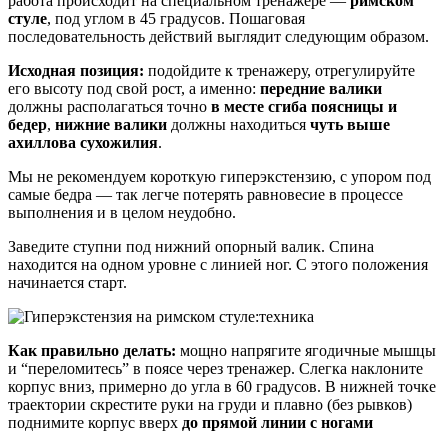
работа происходит на специальном тренажере —
римском
стуле
, под углом в 45 градусов. Пошаговая
последовательность действий выглядит следующим образом.
Исходная позиция:
подойдите к тренажеру, отрегулируйте
его высоту под свой рост, а именно:
передние валики
должны располагаться точно
в месте сгиба поясницы и
бедер
,
нижние валики
должны находиться
чуть выше
ахиллова сухожилия
.
Мы не рекомендуем короткую гиперэкстензию, с упором под
самые бедра — так легче потерять равновесие в процессе
выполнения и в целом неудобно.
Заведите ступни под нижний опорный валик. Спина
находится на одном уровне с линией ног. С этого положения
начинается старт.
Как правильно делать:
мощно напрягите ягодичные мышцы
и “переломитесь” в поясе через тренажер. Слегка наклоните
корпус вниз, примерно до угла в 60 градусов. В нижней точке
траектории скрестите руки на груди и плавно (без рывков)
поднимите корпус вверх
до прямой линии с ногами