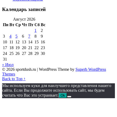
Календарь записей
Август 2026
Пн
Вт
Ср
Чт
Пт
Сб
Вс
1
2
3
4
5
6
7
8
9
10
11
12
13
14
15
16
17
18
19
20
21
22
23
24
25
26
27
28
29
30
31
« Июл
© 2026 sportdush.ru
| WordPress Theme by
Superb WordPress
Themes
Back to Top ↑
Мы используем куки для наилучшего представления нашего
сайта. Если Вы продолжите использовать сайт, мы будем
считать что Вас это устраивает.
Ok