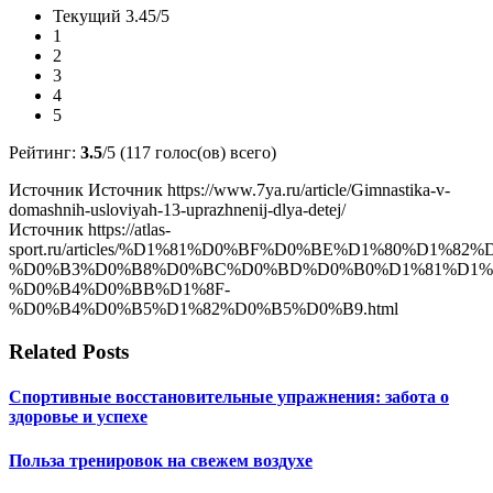
Текущий 3.45/5
1
2
3
4
5
Рейтинг:
3.5
/5 (117 голос(ов) всего)
Источник Источник https://www.7ya.ru/article/Gimnastika-v-
domashnih-usloviyah-13-uprazhnenij-dlya-detej/
Источник https://atlas-
sport.ru/articles/%D1%81%D0%BF%D0%BE%D1%80%D1%
%D0%B3%D0%B8%D0%BC%D0%BD%D0%B0%D1%81%D1%
%D0%B4%D0%BB%D1%8F-
%D0%B4%D0%B5%D1%82%D0%B5%D0%B9.html
Related Posts
Спортивные восстановительные упражнения: забота о
здоровье и успехе
Польза тренировок на свежем воздухе