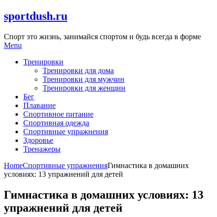
Skip
sportdush.ru
to
content
Спорт это жизнь, занимайся спортом и будь всегда в форме
Menu
Тренировки
Тренировки для дома
Тренировки для мужчин
Тренировки для женщин
Бег
Плавание
Спортивное питание
Спортивная одежда
Спортивные упражнения
Здоровье
Тренажеры
Home
Спортивные упражнения
Гимнастика в домашних
условиях: 13 упражнений для детей
Гимнастика в домашних условиях: 13
упражнений для детей