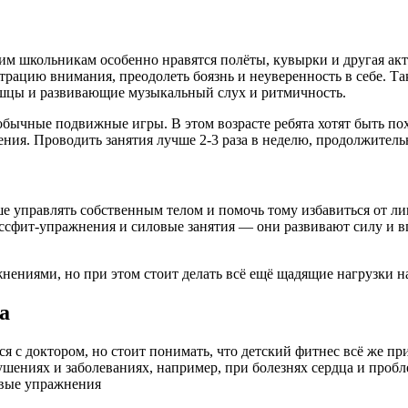
шим школьникам особенно нравятся полёты, кувырки и другая акт
рацию внимания, преодолеть боязнь и неуверенность в себе. Т
шцы и развивающие музыкальный слух и ритмичность.
 обычные подвижные игры. В этом возрасте ребята хотят быть п
ия. Проводить занятия лучше 2-3 раза в неделю, продолжительн
е управлять собственным телом и помочь тому избавиться от ли
ссфит-упражнения и силовые занятия — они развивают силу и 
нениями, но при этом стоит делать всё ещё щадящие нагрузки н
а
я с доктором, но стоит понимать, что детский фитнес всё же пр
ениях и заболеваниях, например, при болезнях сердца и пробле
овые упражнения