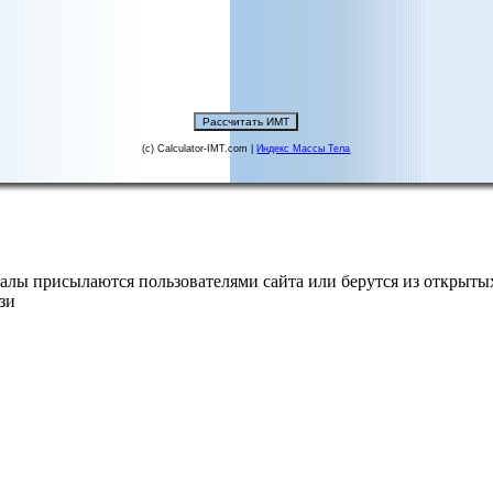
(c) Calculator-IMT.com |
Индекс Массы Тела
алы присылаются пользователями сайта или берутся из открытых
зи