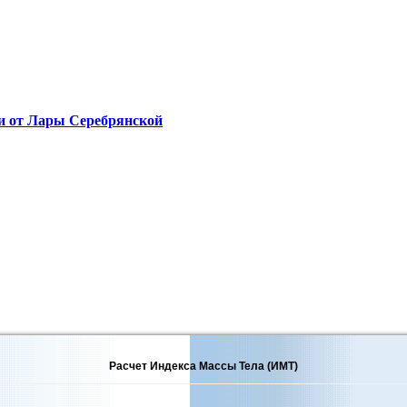
ги от Лары Серебрянской
Расчет Индекса Массы Тела (ИМТ)