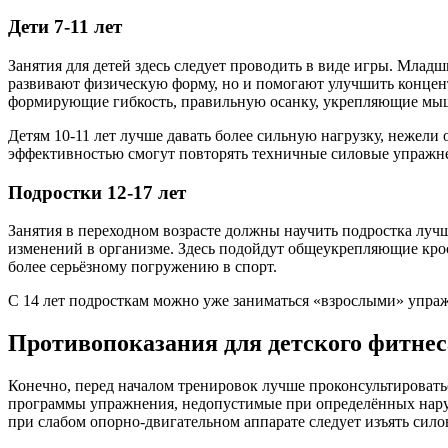
Дети 7-11 лет
Занятия для детей здесь следует проводить в виде игры. Млад
развивают физическую форму, но и помогают улучшить концент
формирующие гибкость, правильную осанку, укрепляющие мы
Детям 10-11 лет лучше давать более сильную нагрузку, нежели
эффективностью смогут повторять техничные силовые упражнен
Подростки 12-17 лет
Занятия в переходном возрасте должны научить подростка лучш
изменений в организме. Здесь подойдут общеукрепляющие кро
более серьёзному погружению в спорт.
С 14 лет подросткам можно уже заниматься «взрослыми» упраж
Противопоказания для детского фитнес
Конечно, перед началом тренировок лучше проконсультироватьс
программы упражнения, недопустимые при определённых наруш
при слабом опорно-двигательном аппарате следует изъять сил