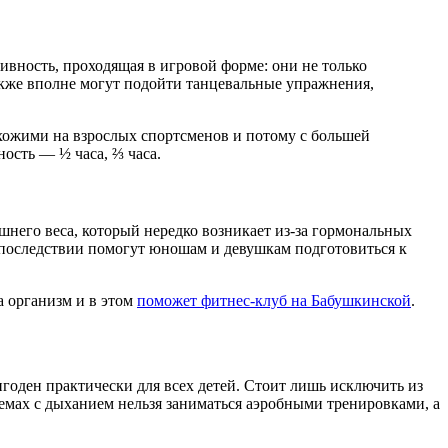
ивность, проходящая в игровой форме: они не только
акже вполне могут подойти танцевальные упражнения,
охожими на взрослых спортсменов и потому с большей
ость — ½ часа, ⅔ часа.
шнего веса, который нередко возникает из-за гормональных
впоследствии помогут юношам и девушкам подготовиться к
а организм и в этом
поможет фитнес-клуб на Бабушкинской
.
игоден практически для всех детей. Стоит лишь исключить из
мах с дыханием нельзя заниматься аэробными тренировками, а