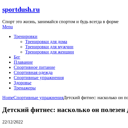
Skip
sportdush.ru
to
content
Спорт это жизнь, занимайся спортом и будь всегда в форме
Menu
Тренировки
Тренировки для дома
Тренировки для мужчин
Тренировки для женщин
Бег
Плавание
Спортивное питание
Спортивная одежда
Спортивные упражнения
Здоровье
Тренажеры
Home
Спортивные упражнения
Детский фитнес: насколько он п
Детский фитнес: насколько он полезен 
22/12/2022