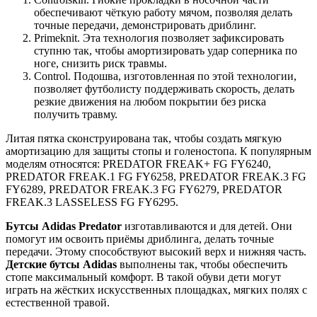
обеспечивают чёткую работу мячом, позволяя делать
точные передачи, демонстрировать дриблинг.
Primeknit. Эта технология позволяет зафиксировать
ступню так, чтобы амортизировать удар соперника по
ноге, снизить риск травмы.
Control. Подошва, изготовленная по этой технологии,
позволяет футболисту поддерживать скорость, делать
резкие движения на любом покрытии без риска
получить травму.
Литая пятка сконструирована так, чтобы создать мягкую
амортизацию для защиты стопы и голеностопа. К популярным
моделям относятся: PREDATOR FREAK+ FG FY6240,
PREDATOR FREAK.1 FG FY6258, PREDATOR FREAK.3 FG
FY6289, PREDATOR FREAK.3 FG FY6279, PREDATOR
FREAK.3 LASSELESS FG FY6295.
Бутсы Adidas Predator
изготавливаются и для детей. Они
помогут им освоить приёмы дриблинга, делать точные
передачи. Этому способствуют высокий верх и нижняя часть.
Детские бутсы Adidas
выполнены так, чтобы обеспечить
стопе максимальный комфорт. В такой обуви дети могут
играть на жёстких искусственных площадках, мягких полях с
естественной травой.