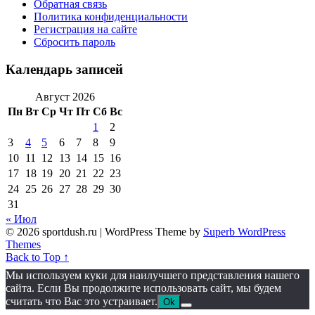
Обратная связь
Политика конфиденциальности
Регистрация на сайте
Сбросить пароль
Календарь записей
Август 2026
Пн
Вт
Ср
Чт
Пт
Сб
Вс
1
2
3
4
5
6
7
8
9
10
11
12
13
14
15
16
17
18
19
20
21
22
23
24
25
26
27
28
29
30
31
« Июл
© 2026 sportdush.ru
| WordPress Theme by
Superb WordPress
Themes
Back to Top ↑
Мы используем куки для наилучшего представления нашего
сайта. Если Вы продолжите использовать сайт, мы будем
считать что Вас это устраивает.
Ok