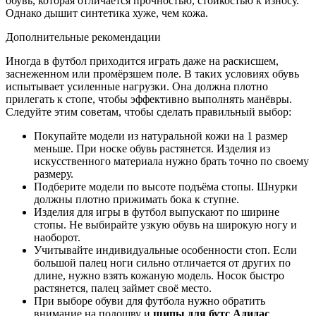
обувь, которая отличается прочностью, стойкостью к износу.
Однако дышит синтетика хуже, чем кожа.
Дополнительные рекомендации
Иногда в футбол приходится играть даже на раскисшем,
заснеженном или промёрзшем поле. В таких условиях обувь
испытывает усиленные нагрузки. Она должна плотно
прилегать к стопе, чтобы эффективно выполнять манёвры.
Следуйте этим советам, чтобы сделать правильный выбор:
Покупайте модели из натуральной кожи на 1 размер
меньше. При носке обувь растянется. Изделия из
искусственного материала нужно брать точно по своему
размеру.
Подберите модели по высоте подъёма стопы. Шнурки
должны плотно прижимать бока к ступне.
Изделия для игры в футбол выпускают по ширине
стопы. Не выбирайте узкую обувь на широкую ногу и
наоборот.
Учитывайте индивидуальные особенности стоп. Если
большой палец ноги сильно отличается от других по
длине, нужно взять кожаную модель. Носок быстро
растянется, палец займет своё место.
При выборе обуви для футбола нужно обратить
внимание на подошву и
шипы для бутс Адидас
.