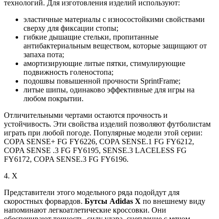
технологий. Для изготовления изделий используют:
эластичные материалы с износостойкими свойствами
сверху для фиксации стопы;
гибкие дышащие стельки, пропитанные
антибактериальным веществом, которые защищают от
запаха пота;
амортизирующие литые пятки, стимулирующие
подвижность голеностопа;
подошвы повышенной прочности SprintFrame;
литые шипы, одинаково эффективные для игры на
любом покрытии.
Отличительными чертами остаются прочность и
устойчивость. Эти свойства изделий позволяют футболистам
играть при любой погоде. Популярные модели этой серии:
COPA SENSE+ FG FY6226, COPA SENSE.1 FG FY6212,
COPA SENSE .3 FG FY6195, SENSE.3 LACELESS FG
FY6172, COPA SENSE.3 FG FY6196.
4. X
Представители этого модельного ряда подойдут для
скоростных форвардов.
Бутсы Adidas X
по внешнему виду
напоминают легкоатлетические кроссовки. Они
обеспечивают точность, силу удара, сцепление с мячом.