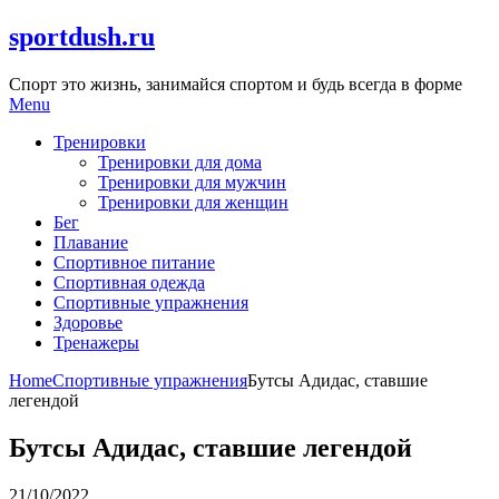
Skip
sportdush.ru
to
content
Спорт это жизнь, занимайся спортом и будь всегда в форме
Menu
Тренировки
Тренировки для дома
Тренировки для мужчин
Тренировки для женщин
Бег
Плавание
Спортивное питание
Спортивная одежда
Спортивные упражнения
Здоровье
Тренажеры
Home
Спортивные упражнения
Бутсы Адидас, ставшие
легендой
Бутсы Адидас, ставшие легендой
21/10/2022