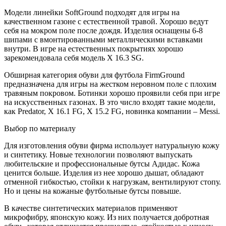
Модели линейки SoftGround подходят для игры на
качественном газоне с естественной травой. Хорошо ведут
себя на мокром поле после дождя. Изделия оснащены 6-8
шипами с вмонтированными металлическими вставками
внутри. В игре на естественных покрытиях хорошо
зарекомендовала себя модель X 16.3 SG.
Обширная категория обуви для футбола FirmGround
предназначена для игры на жестком неровном поле с плохим
травяным покровом. Ботинки хорошо проявили себя при игре
на искусственных газонах. В это число входят такие модели,
как Predator, X 16.1 FG, X 15.2 FG, новинка компании – Messi.
Выбор по материалу
Для изготовления обуви фирма использует натуральную кожу
и синтетику. Новые технологии позволяют выпускать
любительские и профессиональные бутсы Адидас. Кожа
ценится больше. Изделия из нее хорошо дышат, обладают
отменной гибкостью, стойки к нагрузкам, вентилируют стопу.
Но и цены на кожаные футбольные бутсы повыше.
В качестве синтетических материалов применяют
микрофибру, японскую кожу. Из них получается добротная