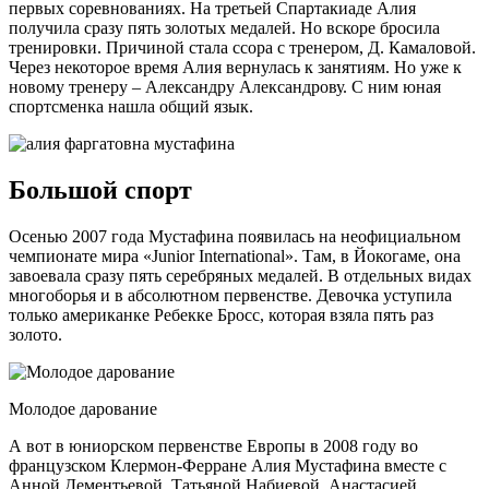
первых соревнованиях. На третьей Спартакиаде Алия
получила сразу пять золотых медалей. Но вскоре бросила
тренировки. Причиной стала ссора с тренером, Д. Камаловой.
Через некоторое время Алия вернулась к занятиям. Но уже к
новому тренеру – Александру Александрову. С ним юная
спортсменка нашла общий язык.
Большой спорт
Осенью 2007 года Мустафина появилась на неофициальном
чемпионате мира «Junior International». Там, в Йокогаме, она
завоевала сразу пять серебряных медалей. В отдельных видах
многоборья и в абсолютном первенстве. Девочка уступила
только американке Ребекке Бросс, которая взяла пять раз
золото.
Молодое дарование
А вот в юниорском первенстве Европы в 2008 году во
французском Клермон-Ферране Алия Мустафина вместе с
Анной Дементьевой, Татьяной Набиевой, Анастасией