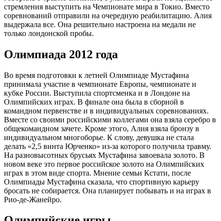
стремления выступить на Чемпионате мира в Токио. Вместо
соревнований отправили на очередную реабилитацию. Алия
выдержала все. Она решительно настроена на медали не
только лондонской пробы.
Олимпиада 2012 года
Во время подготовки к летней Олимпиаде Мустафина
принимала участие в чемпионате Европы, чемпионате и
кубке России. Выступила спортсменка и в Лондоне на
Олимпийских играх. В финале она была в сборной в
командном первенстве и в индивидуальных соревнованиях.
Вместе со своими российскими коллегами она взяла серебро в
общекомандном зачете. Кроме этого, Алия взяла бронзу в
индивидуальном многоборье. К слову, девушка не стала
делать «2,5 винта Юрченко» из-за которого получила травму.
На разновысотных брусьях Мустафина завоевала золото. В
новом веке это первое российское золото на Олимпийских
играх в этом виде спорта. Мнение семьи Кстати, после
Олимпиады Мустафина сказала, что спортивную карьеру
бросать не собирается. Она планирует побывать и на играх в
Рио-де-Жанейро.
Олимпийские игры