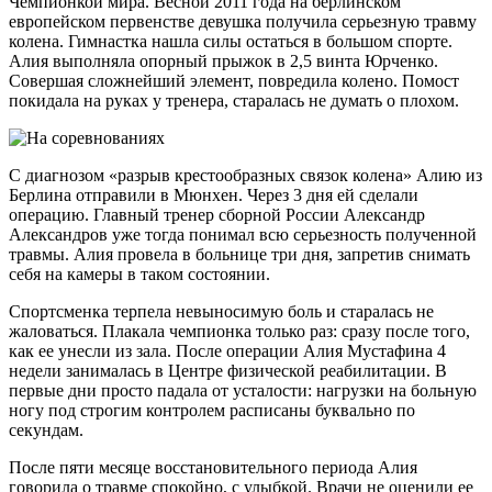
Чемпионкой мира. Весной 2011 года на берлинском
европейском первенстве девушка получила серьезную травму
колена. Гимнастка нашла силы остаться в большом спорте.
Алия выполняла опорный прыжок в 2,5 винта Юрченко.
Совершая сложнейший элемент, повредила колено. Помост
покидала на руках у тренера, старалась не думать о плохом.
С диагнозом «разрыв крестообразных связок колена» Алию из
Берлина отправили в Мюнхен. Через 3 дня ей сделали
операцию. Главный тренер сборной России Александр
Александров уже тогда понимал всю серьезность полученной
травмы. Алия провела в больнице три дня, запретив снимать
себя на камеры в таком состоянии.
Спортсменка терпела невыносимую боль и старалась не
жаловаться. Плакала чемпионка только раз: сразу после того,
как ее унесли из зала. После операции Алия Мустафина 4
недели занималась в Центре физической реабилитации. В
первые дни просто падала от усталости: нагрузки на больную
ногу под строгим контролем расписаны буквально по
секундам.
После пяти месяце восстановительного периода Алия
говорила о травме спокойно, с улыбкой. Врачи не оценили ее