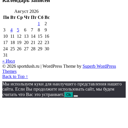
Календарь записей
Август 2026
Пн
Вт
Ср
Чт
Пт
Сб
Вс
1
2
3
4
5
6
7
8
9
10
11
12
13
14
15
16
17
18
19
20
21
22
23
24
25
26
27
28
29
30
31
« Июл
© 2026 sportdush.ru
| WordPress Theme by
Superb WordPress
Themes
Back to Top ↑
Мы используем куки для наилучшего представления нашего
сайта. Если Вы продолжите использовать сайт, мы будем
считать что Вас это устраивает.
Ok