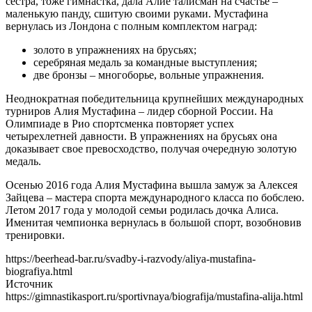
сестра, тоже гимнастка, дала Алие талисман на счастье –
маленькую панду, сшитую своими руками. Мустафина
вернулась из Лондона с полным комплектом наград:
золото в упражнениях на брусьях;
серебряная медаль за командные выступления;
две бронзы – многоборье, вольные упражнения.
Неоднократная победительница крупнейших международных
турниров Алия Мустафина – лидер сборной России. На
Олимпиаде в Рио спортсменка повторяет успех
четырехлетней давности. В упражнениях на брусьях она
доказывает свое превосходство, получая очередную золотую
медаль.
Осенью 2016 года Алия Мустафина вышла замуж за Алексея
Зайцева – мастера спорта международного класса по бобслею.
Летом 2017 года у молодой семьи родилась дочка Алиса.
Именитая чемпионка вернулась в большой спорт, возобновив
тренировки.
https://beerhead-bar.ru/svadby-i-razvody/aliya-mustafina-
biografiya.html
Источник
https://gimnastikasport.ru/sportivnaya/biografija/mustafina-alija.html