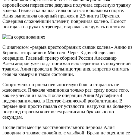
европейском первенстве девушка получила серьезную травму
колена. Гимнастка нашла силы остаться в большом спорте.
Алия выполняла опорный прыжок в 2,5 винта Юрченко.
Совершая сложнейший элемент, повредила колено. Помост
покидала на руках у тренера, старалась не думать о плохом.
С диагнозом «разрыв крестообразных связок колена» Алию из
Берлина отправили в Мюнхен. Через 3 дня ей сделали
операцию. Главный тренер сборной России Александр
Александров уже тогда понимал всю серьезность полученной
травмы. Алия провела в больнице три дня, запретив снимать
себя на камеры в таком состоянии.
Спортсменка терпела невыносимую боль и старалась не
жаловаться. Плакала чемпионка только раз: сразу после того,
как ее унесли из зала. После операции Алия Мустафина 4
недели занималась в Центре физической реабилитации. В
первые дни просто падала от усталости: нагрузки на больную
ногу под строгим контролем расписаны буквально по
секундам.
После пяти месяце восстановительного периода Алия
говорила о травме спокойно, с улыбкой. Врачи не оценили ее