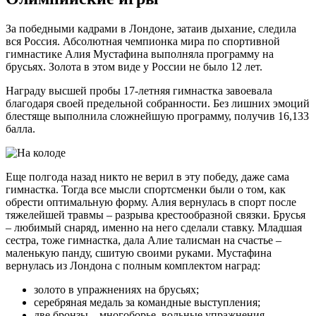
За победными кадрами в Лондоне, затаив дыхание, следила
вся Россия. Абсолютная чемпионка мира по спортивной
гимнастике Алия Мустафина выполняла программу на
брусьях. Золота в этом виде у России не было 12 лет.
Награду высшей пробы 17-летняя гимнастка завоевала
благодаря своей предельной собранности. Без лишних эмоций
блестяще выполнила сложнейшую программу, получив 16,133
балла.
Еще полгода назад никто не верил в эту победу, даже сама
гимнастка. Тогда все мысли спортсменки были о том, как
обрести оптимальную форму. Алия вернулась в спорт после
тяжелейшей травмы – разрыва крестообразной связки. Брусья
– любимый снаряд, именно на него сделали ставку. Младшая
сестра, тоже гимнастка, дала Алие талисман на счастье –
маленькую панду, сшитую своими руками. Мустафина
вернулась из Лондона с полным комплектом наград:
золото в упражнениях на брусьях;
серебряная медаль за командные выступления;
две бронзы – многоборье, вольные упражнения.