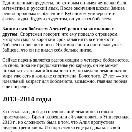
Единственные предметы, по которым он имел четверки были
математика и русский язык. После окончания школы Зайцев
решил продолжать обучение в Кубанском университете
физкультуры. Будучи студентом, он увлекся бобслеем.
Заниматься бобслеем Алексей решил за компанию с
другом.
Спортсмен говорит, что ему повезло с тренером,
которым смог за короткий срок объяснить все тонкости
бобслея и поверил в него. Этот вид спорта настолько увлек
Зайцева, что он не видел себя больше нигде.
Сейчас парень является разгоняющим в четверке бобслеистов.
За свою, пока не продолжительную карьеру, он не может
похвастаться олимпийским золотом, но медали чемпионатов
мира уже есть в копилке спортсмена. Более того, 27 лет — это
идеальный возраст для бобслеиста, возможно, главная победа
еще впереди.
2013–2014 годы
За несколько дней до соревнований чемпионка сильно
простудилась. Врачи разрешили ей участвовать в Универсиаде
2013 г., но сложность была в том, что Алия пропустила
неделю тренировок. И спортсменка еще раз доказала свой