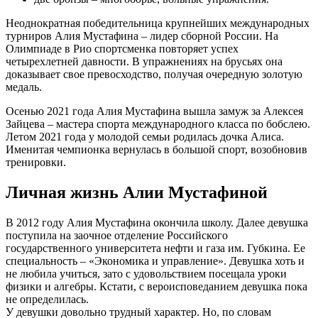
Неоднократная победительница крупнейших международных
турниров Алия Мустафина – лидер сборной России. На
Олимпиаде в Рио спортсменка повторяет успех
четырехлетней давности. В упражнениях на брусьях она
доказывает свое превосходство, получая очередную золотую
медаль.
Осенью 2021 года Алия Мустафина вышла замуж за Алексея
Зайцева – мастера спорта международного класса по бобслею.
Летом 2021 года у молодой семьи родилась дочка Алиса.
Именитая чемпионка вернулась в большой спорт, возобновив
тренировки.
Личная жизнь Алии Мустафиной
В 2012 году Алия Мустафина окончила школу. Далее девушка
поступила на заочное отделение Российского
государственного университета нефти и газа им. Губкина. Ее
специальность – «Экономика и управление». Девушка хоть и
не любила учиться, зато с удовольствием посещала уроки
физики и алгебры. Кстати, с вероисповеданием девушка пока
не определилась.
У девушки довольно трудный характер. Но, по словам