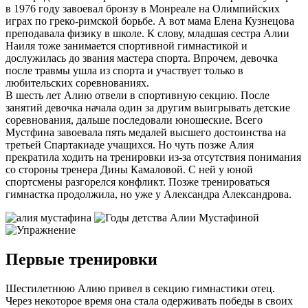
в 1976 году завоевал бронзу в Монреале на Олимпийских
играх по греко-римской борьбе. А вот мама Елена Кузнецова
преподавала физику в школе. К слову, младшая сестра Алии
Наиля тоже занимается спортивной гимнастикой и
дослужилась до звания мастера спорта. Впрочем, девочка
после травмы ушла из спорта и участвует только в
любительских соревнованиях.
В шесть лет Алию отвели в спортивную секцию. После
занятий девочка начала один за другим выигрывать детские
соревнования, дальше последовали юношеские. Всего
Мустфина завоевала пять медалей высшего достоинства на
третьей Спартакиаде учащихся. Но чуть позже Алия
прекратила ходить на тренировки из-за отсутствия понимания
со стороны тренера Дины Камаловой. С ней у юной
спортсмены разгорелся конфликт. Позже тренироваться
гимнастка продолжила, но уже у Александра Александрова.
Первые тренировки
Шестилетнюю Алию привел в секцию гимнастики отец.
Через некоторое время она стала одерживать победы в своих