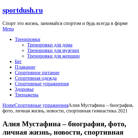
Skip
sportdush.ru
to
content
Спорт это жизнь, занимайся спортом и будь всегда в форме
Menu
Тренировки
Тренировки для дома
Тренировки для мужчин
Тренировки для женщин
Бег
Плавание
Спортивное питание
Спортивная одежда
Спортивные упражнения
Здоровье
Тренажеры
Home
Спортивные упражнения
Алия Мустафина – биография,
фото, личная жизнь, новости, спортивная гимнастика 2021
Алия Мустафина – биография, фото,
личная жизнь, новости, спортивная