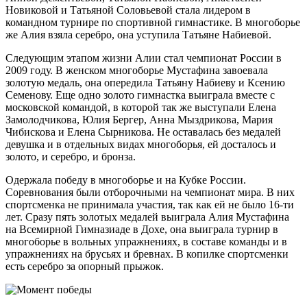
Новиковой и Татьяной Соловьевой стала лидером в
командном турнире по спортивной гимнастике. В многоборье
же Алия взяла серебро, она уступила Татьяне Набиевой.
Следующим этапом жизни Алии стал чемпионат России в
2009 году. В женском многоборье Мустафина завоевала
золотую медаль, она опередила Татьяну Набиеву и Ксению
Семенову. Еще одно золото гимнастка выиграла вместе с
московской командой, в которой так же выступали Елена
Замолодчикова, Юлия Бергер, Анна Мыздрикова, Мария
Чибискова и Елена Сырникова. Не оставалась без медалей
девушка и в отдельных видах многоборья, ей досталось и
золото, и серебро, и бронза.
Одержала победу в многоборье и на Кубке России.
Соревнования были отборочными на чемпионат мира. В них
спортсменка не принимала участия, так как ей не было 16-ти
лет. Сразу пять золотых медалей выиграла Алия Мустафина
на Всемирной Гимназиаде в Дохе, она выиграла турнир в
многоборье в вольных упражнениях, в составе команды и в
упражнениях на брусьях и бревнах. В копилке спортсменки
есть серебро за опорный прыжок.