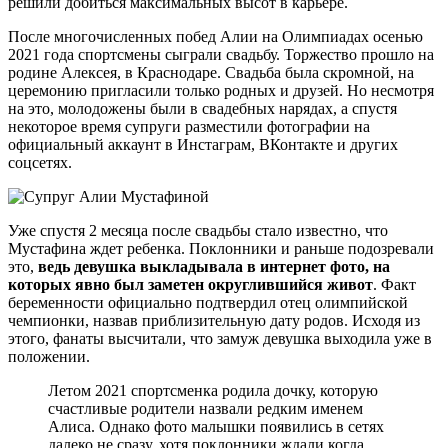
решили добиться максимальных высот в карьере.
После многочисленных побед Алии на Олимпиадах осенью
2021 года спортсмены сыграли свадьбу. Торжество прошло на
родине Алексея, в Краснодаре. Свадьба была скромной, на
церемонию пригласили только родных и друзей. Но несмотря
на это, молодожены были в свадебных нарядах, а спустя
некоторое время супруги разместили фотографии на
официальный аккаунт в Инстаграм, ВКонтакте и других
соцсетях.
Уже спустя 2 месяца после свадьбы стало известно, что
Мустафина ждет ребенка. Поклонники и раньше подозревали
это,
ведь девушка выкладывала в интернет фото, на
которых явно был заметен округлившийся живот
. Факт
беременности официально подтвердил отец олимпийской
чемпионки, назвав приблизительную дату родов. Исходя из
этого, фанаты высчитали, что замуж девушка выходила уже в
положении.
Летом 2021 спортсменка родила дочку, которую
счастливые родители назвали редким именем
Алиса. Однако фото малышки появились в сетях
далеко не сразу, хотя поклонники ждали когда