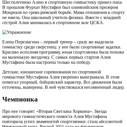
Шестилетнюю Алию в спортивную гимнастику привел папа.
В прошлом Фурхат Мустафин был олимпийским призером
Монреаля по греко-римской борьбе. Мама отношения к спорту
не имела. Она школьный учитель физики. Вместе с младшей
сестрой Алия занималась в спортивном зале ЦСКА.
Елена Перелыгина – первый тренер – сразу же выделила
гимнастку среди сверстниц: у нее были спортивные задатки.
Красиво исполняя программу, юная спортсменка была похожа
на маленькую звездочку. С самых первых стартов Алия
Мустафина была настроена только на победу.
Детские, юношеские соревнования по спортивной
гимнастике Мустафина Алия уверенно выигрывала. В этом
помогал упорный, бойцовский характер. Все движения были
отточены, выверены. В ней чувствовался несомненный лидер.
Чемпионка
Про нее говорят: «Вторая Светлана Хоркина». Звезда
мирового гимнастического помоста Алия Мустафина
повторила успех знаменитой спортсменки: стала абсолютной
Чемпионкой мира. Весной 2011 года на берлинском