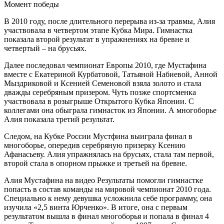
Момент победы
В 2010 году, после длительного перерыва из-за травмы, Алия
участвовала в четвертом этапе Кубка Мира. Гимнастка
показала второй результат в упражнениях на бревне и
четвертый – на брусьях.
Далее последовал чемпионат Европы 2010, где Мустафина
вместе с Екатериной Курбатовой, Татьяной Набиевой, Анной
Мыздриковой и Ксенией Семеновой взяла золото и стала
дважды серебряным призером. Чуть позже спортсменка
участвовала в розыгрыше Открытого Кубка Японии. С
коллегами она обыграла гимнасток из Японии. А многоборье
Алия показала третий результат.
Следом, на Кубке России Мустфина выиграла финал в
многоборье, опередив серебряную призерку Ксению
Афанасьеву. Алия упражнялась на брусьях, стала там первой,
второй стала в опорном прыжке и третьей на бревне.
Алия Мустафина на видео Результаты помогли гимнастке
попасть в состав команды на мировой чемпионат 2010 года.
Специально к нему девушка усложнила себе программу, она
изучила «2,5 винта Юрченко». В итоге, она с первым
результатом вышла в финал многоборья и попала в финал 4