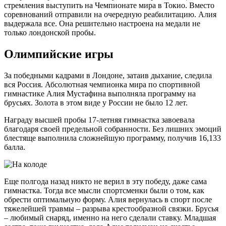
стремления выступить на Чемпионате мира в Токио. Вместо
соревнований отправили на очередную реабилитацию. Алия
выдержала все. Она решительно настроена на медали не
только лондонской пробы.
Олимпийские игры
За победными кадрами в Лондоне, затаив дыхание, следила
вся Россия. Абсолютная чемпионка мира по спортивной
гимнастике Алия Мустафина выполняла программу на
брусьях. Золота в этом виде у России не было 12 лет.
Награду высшей пробы 17-летняя гимнастка завоевала
благодаря своей предельной собранности. Без лишних эмоций
блестяще выполнила сложнейшую программу, получив 16,133
балла.
Еще полгода назад никто не верил в эту победу, даже сама
гимнастка. Тогда все мысли спортсменки были о том, как
обрести оптимальную форму. Алия вернулась в спорт после
тяжелейшей травмы – разрыва крестообразной связки. Брусья
– любимый снаряд, именно на него сделали ставку. Младшая