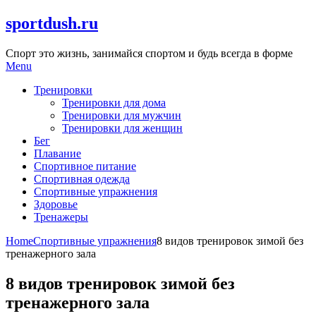
Skip
sportdush.ru
to
content
Спорт это жизнь, занимайся спортом и будь всегда в форме
Menu
Тренировки
Тренировки для дома
Тренировки для мужчин
Тренировки для женщин
Бег
Плавание
Спортивное питание
Спортивная одежда
Спортивные упражнения
Здоровье
Тренажеры
Home
Спортивные упражнения
8 видов тренировок зимой без
тренажерного зала
8 видов тренировок зимой без
тренажерного зала