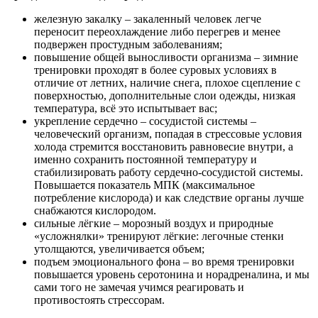
железную закалку – закаленный человек легче
переносит переохлаждение либо перегрев и менее
подвержен простудным заболеваниям;
повышение общей выносливости организма – зимние
тренировки проходят в более суровых условиях в
отличие от летних, наличие снега, плохое сцепление с
поверхностью, дополнительные слои одежды, низкая
температура, всё это испытывает вас;
укрепление сердечно – сосудистой системы –
человеческий организм, попадая в стрессовые условия
холода стремится восстановить равновесие внутри, а
именно сохранить постоянной температуру и
стабилизировать работу сердечно-сосудистой системы.
Повышается показатель МПК (максимальное
потребление кислорода) и как следствие органы лучше
снабжаются кислородом.
сильные лёгкие – морозный воздух и природные
«усложнялки» тренируют лёгкие: легочные стенки
утолщаются, увеличивается объем;
подъем эмоционального фона – во время тренировки
повышается уровень серотонина и норадреналина, и мы
сами того не замечая учимся реагировать и
противостоять стрессорам.