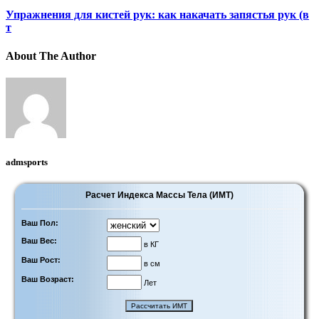
Упражнения для кистей рук: как накачать запястья рук (в
т
About The Author
admsports
Расчет Индекса Массы Тела (ИМТ)
Ваш Пол:
Ваш Вес:
в КГ
Ваш Рост:
в см
Ваш Возраст:
Лет