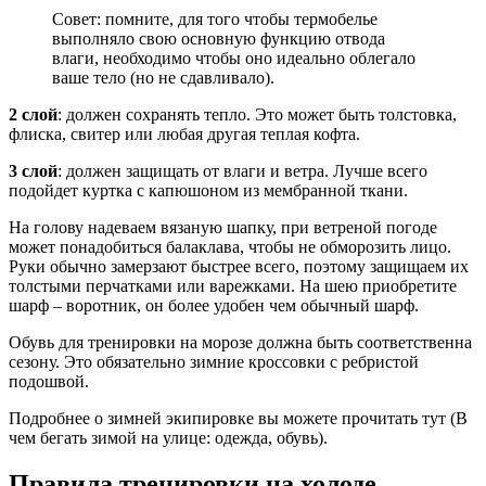
Совет: помните, для того чтобы термобелье
выполняло свою основную функцию отвода
влаги, необходимо чтобы оно идеально облегало
ваше тело (но не сдавливало).
2 слой
: должен сохранять тепло. Это может быть толстовка,
флиска, свитер или любая другая теплая кофта.
3 слой
: должен защищать от влаги и ветра. Лучше всего
подойдет куртка с капюшоном из мембранной ткани.
На голову надеваем вязаную шапку, при ветреной погоде
может понадобиться балаклава, чтобы не обморозить лицо.
Руки обычно замерзают быстрее всего, поэтому защищаем их
толстыми перчатками или варежками. На шею приобретите
шарф – воротник, он более удобен чем обычный шарф.
Обувь для тренировки на морозе должна быть соответственна
сезону. Это обязательно зимние кроссовки с ребристой
подошвой.
Подробнее о зимней экипировке вы можете прочитать тут (В
чем бегать зимой на улице: одежда, обувь).
Правила тренировки на холоде