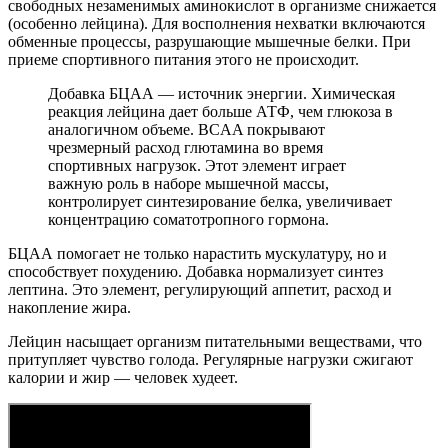
свободных незаменимых аминокислот в организме снижается
(особенно лейцина). Для восполнения нехватки включаются
обменные процессы, разрушающие мышечные белки. При
приеме спортивного питания этого не происходит.
Добавка БЦАА — источник энергии. Химическая
реакция лейцина дает больше АТФ, чем глюкоза в
аналогичном объеме. BCAA покрывают
чрезмерный расход глютамина во время
спортивных нагрузок. Этот элемент играет
важную роль в наборе мышечной массы,
контролирует синтезирование белка, увеличивает
концентрацию соматотропного гормона.
БЦАА помогает не только нарастить мускулатуру, но и
способствует похудению. Добавка нормализует синтез
лептина. Это элемент, регулирующий аппетит, расход и
накопление жира.
Лейцин насыщает организм питательными веществами, что
притупляет чувство голода. Регулярные нагрузки сжигают
калории и жир — человек худеет.