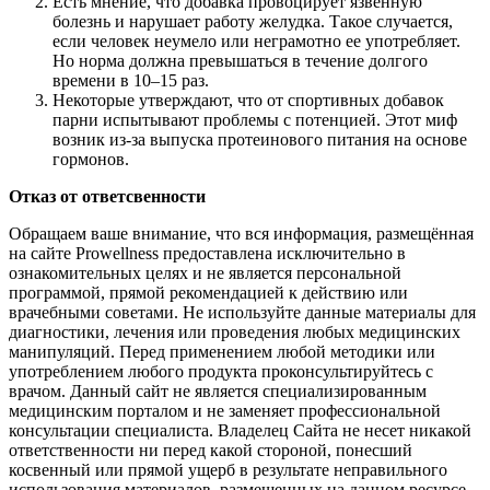
Есть мнение, что добавка провоцирует язвенную
болезнь и нарушает работу желудка. Такое случается,
если человек неумело или неграмотно ее употребляет.
Но норма должна превышаться в течение долгого
времени в 10–15 раз.
Некоторые утверждают, что от спортивных добавок
парни испытывают проблемы с потенцией. Этот миф
возник из-за выпуска протеинового питания на основе
гормонов.
Отказ от ответсвенности
Обращаем ваше внимание, что вся информация, размещённая
на сайте Prowellness предоставлена исключительно в
ознакомительных целях и не является персональной
программой, прямой рекомендацией к действию или
врачебными советами. Не используйте данные материалы для
диагностики, лечения или проведения любых медицинских
манипуляций. Перед применением любой методики или
употреблением любого продукта проконсультируйтесь с
врачом. Данный сайт не является специализированным
медицинским порталом и не заменяет профессиональной
консультации специалиста. Владелец Сайта не несет никакой
ответственности ни перед какой стороной, понесший
косвенный или прямой ущерб в результате неправильного
использования материалов, размещенных на данном ресурсе.