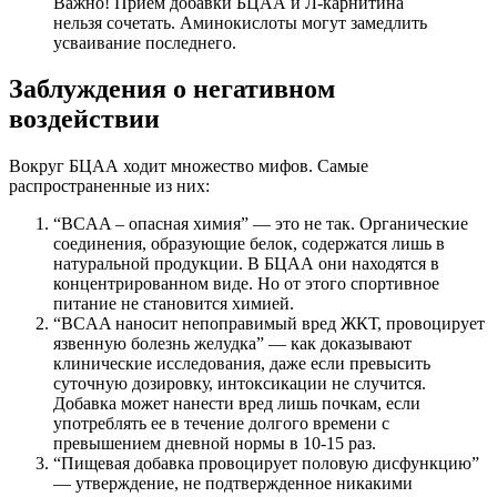
Важно! Прием добавки БЦАА и Л-карнитина
нельзя сочетать. Аминокислоты могут замедлить
усваивание последнего.
Заблуждения о негативном
воздействии
Вокруг БЦАА ходит множество мифов. Самые
распространенные из них:
“BCAA – опасная химия” — это не так. Органические
соединения, образующие белок, содержатся лишь в
натуральной продукции. В БЦАА они находятся в
концентрированном виде. Но от этого спортивное
питание не становится химией.
“BCAA наносит непоправимый вред ЖКТ, провоцирует
язвенную болезнь желудка” — как доказывают
клинические исследования, даже если превысить
суточную дозировку, интоксикации не случится.
Добавка может нанести вред лишь почкам, если
употреблять ее в течение долгого времени с
превышением дневной нормы в 10-15 раз.
“Пищевая добавка провоцирует половую дисфункцию”
— утверждение, не подтвержденное никакими