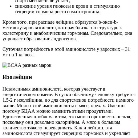
спортсмен меньше устает;
снижение уровня глюкозы в крови и стимуляцию
секреции гормона роста соматотропина.
Кроме того, при распаде лейцина образуется b-окси-b-
метилглутаровая кислота, которая близка по структуре к
холестерину и анаболическим гормонам. Следовательно, она
упрощает образование андрогенов.
Суточная потребность в этой аминокислоте у взрослых – 31
мг на 1 кг веса.
Изолейцин
Незаменимая аминокислота, которая участвует в
энергетическом обмене. В сутки обычному человеку требуется
1,5-2 г изолейцина, но для спортсменов потребности намного
выше. Много этой аминокислоты в мясе, орехах. Именно
поэтому БЦАА можно заменить этими продуктами.
Единственная проблема в том, что много орехов есть нельзя,
поскольку они довольно калорийны. А мясо в большом
количество тяжело переваривать. Как и лейцин, эта
аминокислота стимулирует секрецию гормонов и укрепляет