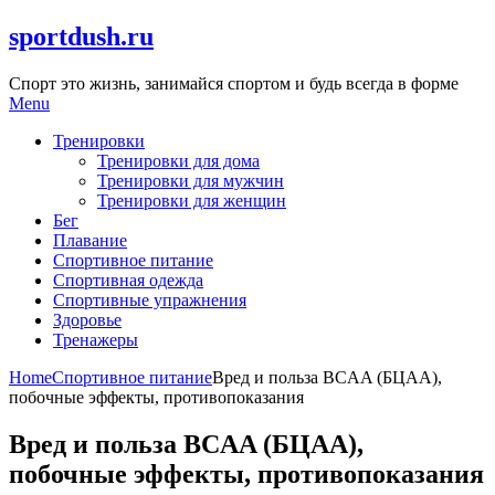
Skip
sportdush.ru
to
content
Спорт это жизнь, занимайся спортом и будь всегда в форме
Menu
Тренировки
Тренировки для дома
Тренировки для мужчин
Тренировки для женщин
Бег
Плавание
Спортивное питание
Спортивная одежда
Спортивные упражнения
Здоровье
Тренажеры
Home
Спортивное питание
Вред и польза BCAA (БЦАА),
побочные эффекты, противопоказания
Вред и польза BCAA (БЦАА),
побочные эффекты, противопоказания