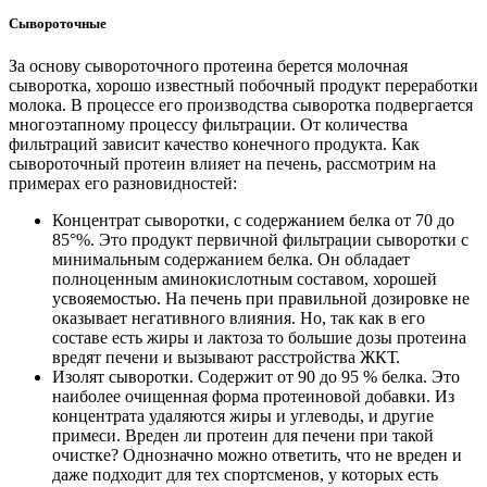
Сывороточные
За основу сывороточного протеина берется молочная
сыворотка, хорошо известный побочный продукт переработки
молока. В процессе его производства сыворотка подвергается
многоэтапному процессу фильтрации. От количества
фильтраций зависит качество конечного продукта. Как
сывороточный протеин влияет на печень, рассмотрим на
примерах его разновидностей:
Концентрат сыворотки, с содержанием белка от 70 до
85°%. Это продукт первичной фильтрации сыворотки с
минимальным содержанием белка. Он обладает
полноценным аминокислотным составом, хорошей
усвояемостью. На печень при правильной дозировке не
оказывает негативного влияния. Но, так как в его
составе есть жиры и лактоза то большие дозы протеина
вредят печени и вызывают расстройства ЖКТ.
Изолят сыворотки. Содержит от 90 до 95 % белка. Это
наиболее очищенная форма протеиновой добавки. Из
концентрата удаляются жиры и углеводы, и другие
примеси. Вреден ли протеин для печени при такой
очистке? Однозначно можно ответить, что не вреден и
даже подходит для тех спортсменов, у которых есть