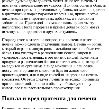
рекомендуемой дозы доказать может ли болеть печень от
протеина утвердительно не удалось. Причина болей в области
печени при приеме протеиновых добавок, возможно, кроется
в дисфункции поджелудочной железы. Но, причина этой
дисфункции не в протеиновых добавках, а в основном
заболевании. Прием добавок может лишь проявить эту
патологию. После перерыва в приеме добавок боли могут
исчезнуть, но проявятся в других ситуациях.
Подводя итог в ответе на вопрос, как протеин влияет на
печень, можно сделать следующий вывод. Печень — орган,
который играет главную роль в метаболизме и анаболизме
белка. Она участвует в расщеплении белков, жиров и
углеводов, поступающих в организм с пищей. Конечным
продуктом расщепления белков является аммиак, который
выводится из организма в виде мочевины. Если белка
поступает в организм много, то будь он животного
происхождения, или в виде коктейля, нагрузка на печень
возрастает. Об этом следует помнить не только, принимая
протеиновые добавки, но и обычную белковую пищу
животного или растительного происхождения.
Польза и вред протеина для печени
Человек, которого заинтересует вопрос о том, как