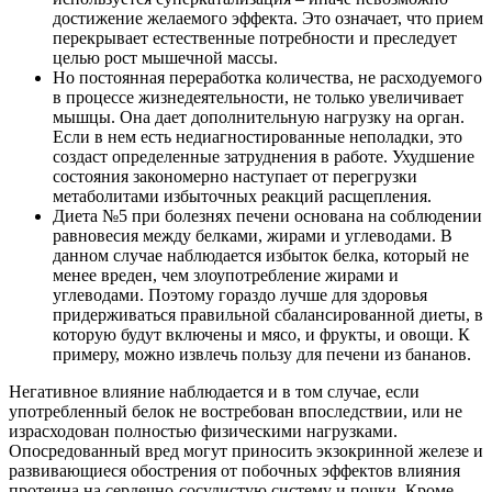
достижение желаемого эффекта. Это означает, что прием
перекрывает естественные потребности и преследует
целью рост мышечной массы.
Но постоянная переработка количества, не расходуемого
в процессе жизнедеятельности, не только увеличивает
мышцы. Она дает дополнительную нагрузку на орган.
Если в нем есть недиагностированные неполадки, это
создаст определенные затруднения в работе. Ухудшение
состояния закономерно наступает от перегрузки
метаболитами избыточных реакций расщепления.
Диета №5 при болезнях печени основана на соблюдении
равновесия между белками, жирами и углеводами. В
данном случае наблюдается избыток белка, который не
менее вреден, чем злоупотребление жирами и
углеводами. Поэтому гораздо лучше для здоровья
придерживаться правильной сбалансированной диеты, в
которую будут включены и мясо, и фрукты, и овощи. К
примеру, можно извлечь пользу для печени из бананов.
Негативное влияние наблюдается и в том случае, если
употребленный белок не востребован впоследствии, или не
израсходован полностью физическими нагрузками.
Опосредованный вред могут приносить экзокринной железе и
развивающиеся обострения от побочных эффектов влияния
протеина на сердечно-сосудистую систему и почки. Кроме