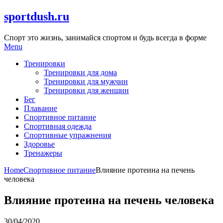
Skip
sportdush.ru
to
content
Спорт это жизнь, занимайся спортом и будь всегда в форме
Menu
Тренировки
Тренировки для дома
Тренировки для мужчин
Тренировки для женщин
Бег
Плавание
Спортивное питание
Спортивная одежда
Спортивные упражнения
Здоровье
Тренажеры
Home
Спортивное питание
Влияние протеина на печень
человека
Влияние протеина на печень человека
30/04/2020