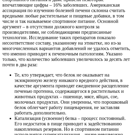
впечатляющие цифры – 16% заболевших. Американская
ассоциация по изучению болезней печени склонна считать
вредными любые растительные и пищевые добавки, в том
числе и так называемое спортивное питание. Основной
аргумент – в отсутствии должного контроля за
производителями, не соблюдающими предписанные
технологии. Исследование таких препаратов показало
несоответствие составу, указанному на этикетке, но из-за
многочисленных вариантов добавлений не удалось отметить,
что именно приводит к печеночным патологиям. Указано
только, что количество заболевших увеличилось за десять лет
почти в два раза:
Те, кто утверждает, что белок не оказывает на
экзокринную железу никакого вредного действия, в
качестве аргумента приводят ежедневное расщепление
печенью протеина, содержащегося в растительных и
животных продуктах – пшенице, мясе, яйцах, сое,
молочных продуктах. Они уверенны, что порошковый
белок облегчает работу пищеварения, не заставляя
работать дополнительно.
Катализация (усвоение) белка – процесс постоянный.
Его недостаток в пище приводит к задействованию
накопленных резервов. Но в спортивном питании
используется суперкатализация – иначе невозможно