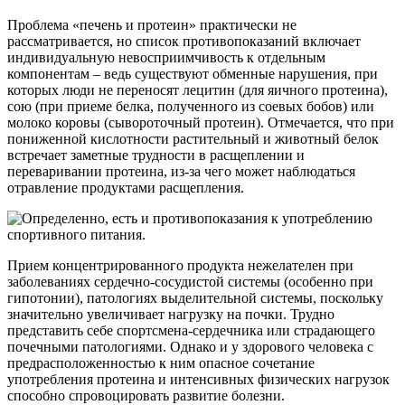
Проблема «печень и протеин» практически не
рассматривается, но список противопоказаний включает
индивидуальную невосприимчивость к отдельным
компонентам – ведь существуют обменные нарушения, при
которых люди не переносят лецитин (для яичного протеина),
сою (при приеме белка, полученного из соевых бобов) или
молоко коровы (сывороточный протеин). Отмечается, что при
пониженной кислотности растительный и животный белок
встречает заметные трудности в расщеплении и
переваривании протеина, из-за чего может наблюдаться
отравление продуктами расщепления.
Прием концентрированного продукта нежелателен при
заболеваниях сердечно-сосудистой системы (особенно при
гипотонии), патологиях выделительной системы, поскольку
значительно увеличивает нагрузку на почки. Трудно
представить себе спортсмена-сердечника или страдающего
почечными патологиями. Однако и у здорового человека с
предрасположенностью к ним опасное сочетание
употребления протеина и интенсивных физических нагрузок
способно спровоцировать развитие болезни.