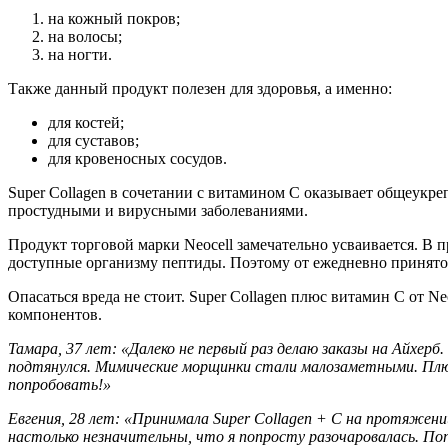
на кожный покров;
на волосы;
на ногти.
Также данный продукт полезен для здоровья, а именно:
для костей;
для суставов;
для кровеносных сосудов.
Super Collagen в сочетании с витамином C оказывает общеукре
простудными и вирусными заболеваниями.
Продукт торговой марки Neocell замечательно усваивается. В 
доступные организму пептиды. Поэтому от ежедневно принято
Опасаться вреда не стоит. Super Collagen плюс витамин С от 
компонентов.
Тамара, 37 лет: «Далеко не первый раз делаю заказы на
Aйхерб.
подтянулся. Мимические морщинки стали малозаметными. Плюс
попробовать!»
Евгения, 28 лет: «Принимала Super Collagen + C на протяжен
настолько незначительны, что я попросту разочаровалась. По