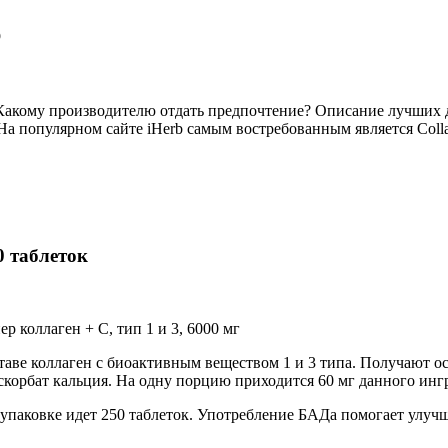
b
Какому производителю отдать предпочтение? Описание лучших д
На популярном сайте iHerb самым востребованным является Coll
50 таблеток
оставе коллаген с биоактивным веществом 1 и 3 типа. Получают
аскорбат кальция. На одну порцию приходится 60 мг данного ингр
паковке идет 250 таблеток. Употребление БАДа помогает улучш