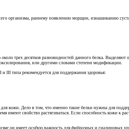
сего организма, раннему появлению морщин, изнашиванию суст
о около трех десятков разновидностей данного белка. Выделяют
роксилирования, или другими словами степени модификации.
 и III типа рекомендуется для поддержания здоровья:
 для кожи. Дело в том, что именно такие белки нужны для подде
ремя имеют свойство растягиваться. Если способность кожи к 
анизме он имеет особую важность для фиброзных и гиалиновых хр