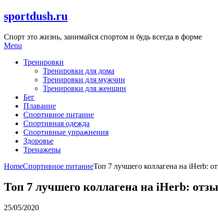
Skip
sportdush.ru
to
content
Спорт это жизнь, занимайся спортом и будь всегда в форме
Menu
Тренировки
Тренировки для дома
Тренировки для мужчин
Тренировки для женщин
Бег
Плавание
Спортивное питание
Спортивная одежда
Спортивные упражнения
Здоровье
Тренажеры
Home
Спортивное питание
Топ 7 лучшего коллагена на iHerb: о
Топ 7 лучшего коллагена на iHerb: отз
25/05/2020