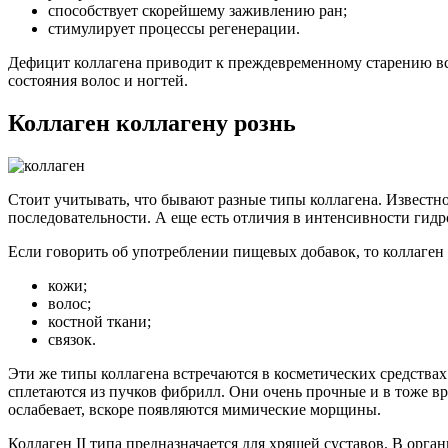
способствует скорейшему заживлению ран;
стимулирует процессы регенерации.
Дефицит коллагена приводит к преждевременному старению в
состояния волос и ногтей.
Коллаген коллагену рознь
Стоит учитывать, что бывают разные типы коллагена. Известн
последовательности. А еще есть отличия в интенсивности гид
Если говорить об употреблении пищевых добавок, то коллаген I
кожи;
волос;
костной ткани;
связок.
Эти же типы коллагена встречаются в косметических средствах
сплетаются из пучков фибрилл. Они очень прочные и в тоже в
ослабевает, вскоре появляются мимические морщины.
Коллаген II типа предназначается для хрящей суставов. В орг