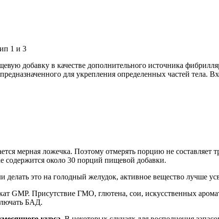
евую добавку в качестве дополнительного источника фибриллярн
предназначенного для укрепления определенных частей тела. Вхо
ается мерная ложечка. Поэтому отмерять порцию не составляет тр
нке содержится около 30 порций пищевой добавки.
ли делать это на голодный желудок, активное вещество лучше ус
кат GMP. Присутствие ГМО, глютена, сои, искусственных аромат
ключать БАД.
месячного курса.
В некоторых случаях для восполнения запасов