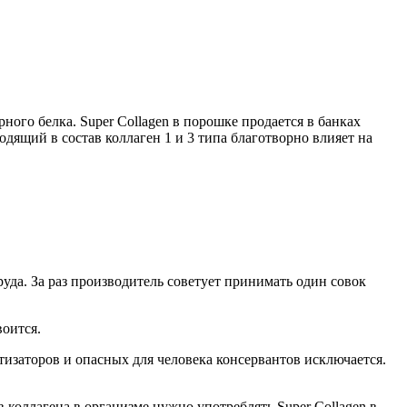
ого белка. Super Collagen в порошке продается в банках
дящий в состав коллаген 1 и 3 типа благотворно влияет на
уда. За раз производитель советует принимать один совок
воится.
изаторов и опасных для человека консервантов исключается.
 коллагена в организме нужно употреблять Super Collagen в