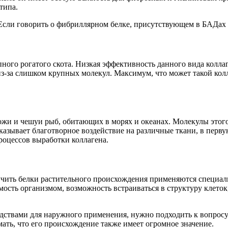
типа.
Если говорить о фибриллярном белке, присутствующем в БАДах и
ого рогатого скота. Низкая эффективность данного вида коллаг
из-за слишком крупных молекул. Максимум, что может такой колл
ожи и чешуи рыб, обитающих в морях и океанах. Молекулы этого
казывает благотворное воздействие на различные ткани, в перву
оцессов выработки коллагена.
учить белки растительного происхождения применяются специаль
ость организмом, возможность встраиваться в структуру клето
едствами для наружного применения, нужно подходить к вопросу
мать, что его происхождение также имеет огромное значение.