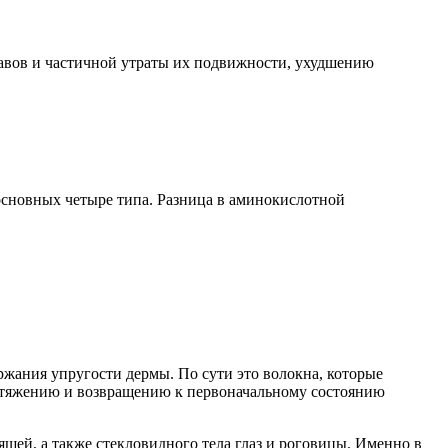
авов и частичной утраты их подвижности, ухудшению
 основных четыре типа. Разница в аминокислотной
ржания упругости дермы. По сути это волокна, которые
растяжению и возвращению к первоначальному состоянию
ящей, а также стекловидного тела глаз и роговицы. Именно в