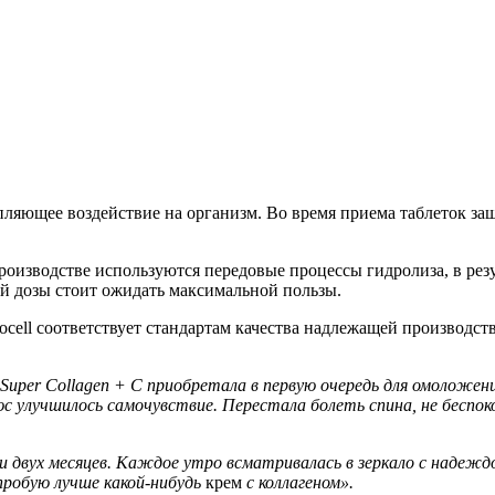
пляющее воздействие на организм. Во время приема таблеток за
производстве используются передовые процессы гидролиза, в ре
й дозы стоит ожидать максимальной пользы.
Neocell соответствует стандартам качества надлежащей производ
 Super Collagen + C приобретала в первую очередь для омоложе
 улучшилось самочувствие. Перестала болеть спина, не беспок
ии двух месяцев. Каждое утро всматривалась в зеркало с надеж
пробую лучше какой-нибудь
крем
с коллагеном».