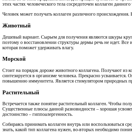
этих частях человеческого тела сосредоточен коллаген данного 
Человек может получать коллаген различного происхождения. 
Животный
Дешевый вариант. Сырьем для получения являются шкуры крупн
поэтому о восстановлении структуры дермы речь не идет. Все 
которая поможет удерживать влагу.
Морской
Стоит на порядок дороже животного коллагена. Получают из к
синтезируется в организме человека. Прекрасно усваивается. О
повышению иммунитета. Является стимулятором природных пр
Растительный
Встречается также понятие растительный коллаген. Чтобы пол
Существенные плюсы данной разновидности – хорошая усвояем
достоинство – гиппоалергенность.
Собираясь принимать коллаген внутрь или воспользоваться ср
знать, какой тип коллагена нужен, во-вторых необходимо пони