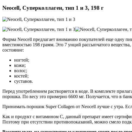
Neocell, Суперколлаген, тип 1 и 3, 198 г
Фирма Neocell предлагает вниманию покупателей еще одну пищ
вместимостью 198 грамм. Это 7 унций рассыпчатого вещества, 
состояние:
ногтей;
кожи;
волос;
костей;
суставов.
Перед употреблением растворяется в воде. В комплекте прилаг
порошка. По весу это примерно 6600 мг. Получается, что в ба
Принимать порошок Super Collagen от Neocell лучше с утра. Ес
Как и продукт с витамином С, данный препарат имеет сертифи
Поэтому при отсутствии противопоказаний, можно смело под
Рассчитывать на существенные улучшения стоит после трех