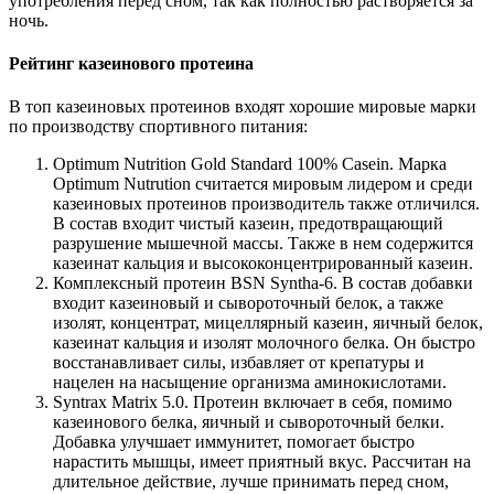
употребления перед сном, так как полностью растворяется за
ночь.
Рейтинг казеинового протеина
В топ казеиновых протеинов входят хорошие мировые марки
по производству спортивного питания:
Optimum Nutrition Gold Standard 100% Casein. Марка
Optimum Nutrution считается мировым лидером и среди
казеиновых протеинов производитель также отличился.
В состав входит чистый казеин, предотвращающий
разрушение мышечной массы. Также в нем содержится
казеинат кальция и высококонцентрированный казеин.
Комплексный протеин BSN Syntha-6. В состав добавки
входит казеиновый и сывороточный белок, а также
изолят, концентрат, мицеллярный казеин, яичный белок,
казеинат кальция и изолят молочного белка. Он быстро
восстанавливает силы, избавляет от крепатуры и
нацелен на насыщение организма аминокислотами.
Syntrax Matrix 5.0. Протеин включает в себя, помимо
казеинового белка, яичный и сывороточный белки.
Добавка улучшает иммунитет, помогает быстро
нарастить мышцы, имеет приятный вкус. Рассчитан на
длительное действие, лучше принимать перед сном,