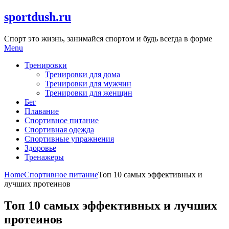
Skip
sportdush.ru
to
content
Спорт это жизнь, занимайся спортом и будь всегда в форме
Menu
Тренировки
Тренировки для дома
Тренировки для мужчин
Тренировки для женщин
Бег
Плавание
Спортивное питание
Спортивная одежда
Спортивные упражнения
Здоровье
Тренажеры
Home
Спортивное питание
Топ 10 самых эффективных и
лучших протеинов
Топ 10 самых эффективных и лучших
протеинов