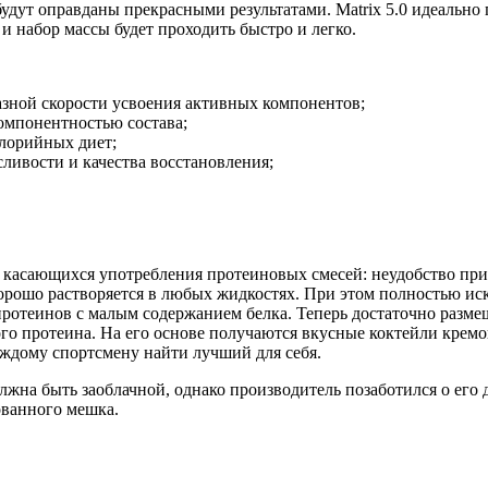
 будут оправданы прекрасными результатами. Matrix 5.0 идеальн
и набор массы будет проходить быстро и легко.
разной скорости усвоения активных компонентов;
омпонентностью состава;
лорийных диет;
ивости и качества восстановления;
, касающихся употребления протеиновых смесей: неудобство пр
хорошо растворяется в любых жидкостях. При этом полностью ис
ротеинов с малым содержанием белка. Теперь достаточно размеш
го протеина. На его основе получаются вкусные коктейли кремо
ждому спортсмену найти лучший для себя.
лжна быть заоблачной, однако производитель позаботился о его 
ованного мешка.