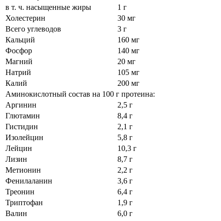
в т. ч. насыщенные жиры
1 г
Холестерин
30 мг
Всего углеводов
3 г
Кальций
160 мг
Фосфор
140 мг
Магний
20 мг
Натрий
105 мг
Калий
200 мг
Аминокислотный состав на 100 г протеина:
Аргинин
2,5 г
Глютамин
8,4 г
Гистидин
2,1 г
Изолейцин
5,8 г
Лейцин
10,3 г
Лизин
8,7 г
Метионин
2,2 г
Фенилаланин
3,6 г
Треонин
6,4 г
Триптофан
1,9 г
Валин
6,0 г