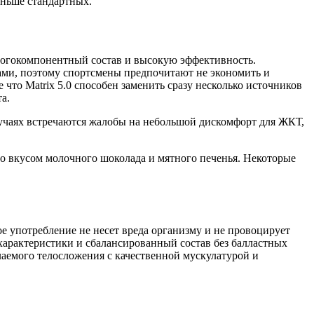
еньше стандартных.
ногокомпонентный состав и высокую эффективность.
ачами, поэтому спортсмены предпочитают не экономить и
что Matrix 5.0 способен заменить сразу несколько источников
а.
лучаях встречаются жалобы на небольшой дискомфорт для ЖКТ,
со вкусом молочного шоколада и мятного печенья. Некоторые
ое употребление не несет вреда организму и не провоцирует
арактеристики и сбалансированный состав без балластных
аемого телосложения с качественной мускулатурой и