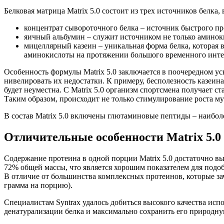
Белковая матрица Matrix 5.0 состоит из трех источников бел
концентрат сывороточного белка – источник быстрого 
яичный альбумин – служит источником не только аминок
мицеллярный казеин – уникальная форма белка, которая
аминокислоты на протяжении большого временного инте
Особенность формулы Matrix 5.0 заключается в поочередном у
нивелировать их недостатки. К примеру, бесполезность казеин
будет неуместна. С Matrix 5.0 организм спортсмена получает ст
Таким образом, происходит не только стимулирование роста м
В состав Matrix 5.0 включены глютаминовые пептиды – наибол
Отличительные особенности Matrix 5.0
Содержание протеина в одной порции Matrix 5.0 достаточно вы
72% общей массы, что является хорошим показателем для подо
В отличие от большинства комплексных протеинов, которые зач
грамма на порцию).
Специалистам Syntrax удалось добиться высокого качества исп
денатурализации белка и максимально сохранить его природну