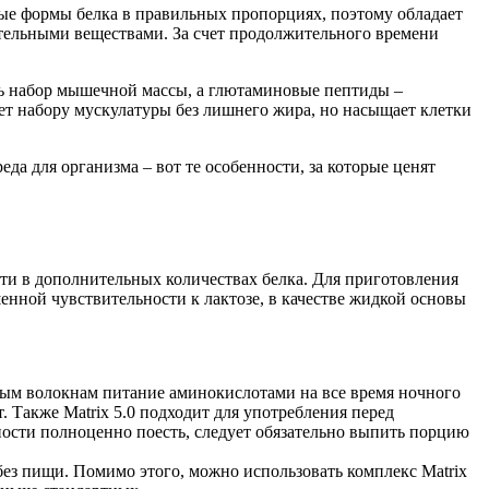
рые формы белка в правильных пропорциях, поэтому обладает
ельными веществами. За счет продолжительного времени
ать набор мышечной массы, а глютаминовые пептиды –
ет набору мускулатуры без лишнего жира, но насыщает клетки
а для организма – вот те особенности, за которые ценят
ости в дополнительных количествах белка. Для приготовления
нной чувствительности к лактозе, в качестве жидкой основы
ным волокнам питание аминокислотами на все время ночного
. Также Matrix 5.0 подходит для употребления перед
ности полноценно поесть, следует обязательно выпить порцию
ез пищи. Помимо этого, можно использовать комплекс Matrix