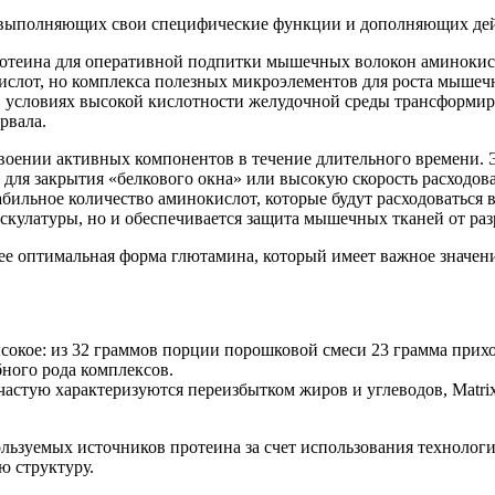
ка, выполняющих свои специфические функции и дополняющих дей
протеина для оперативной подпитки мышечных волокон аминокис
ислот, но комплекса полезных микроэлементов для роста мышеч
 в условиях высокой кислотности желудочной среды трансформи
рвала.
своении активных компонентов в течение длительного времени. 
а для закрытия «белкового окна» или высокую скорость расходов
абильное количество аминокислот, которые будут расходоваться в
ускулатуры, но и обеспечивается защита мышечных тканей от ра
ее оптимальная форма глютамина, который имеет важное значени
сокое: из 32 граммов порции порошковой смеси 23 грамма приход
бного рода комплексов.
астую характеризуются переизбытком жиров и углеводов, Matrix
ользуемых источников протеина за счет использования технолог
ю структуру.