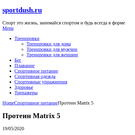
Skip
sportdush.ru
to
content
Спорт это жизнь, занимайся спортом и будь всегда в форме
Menu
Тренировки
Тренировки для дома
Тренировки для мужчин
Тренировки для женщин
Бег
Плавание
Спортивное питание
Спортивная одежда
Спортивные упражнения
Здоровье
Тренажеры
Home
Спортивное питание
Протеин Matrix 5
Протеин Matrix 5
19/05/2020