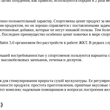
 целях похудения, как правило, используются порции в 2 раза м
венно положительный характер. Спортсмены ценят продукт за м
евым продуктом, но он хорошо справляется с поставленными зад
теиновые добавки, которые не несут никакой пользы. Тем более 
. Последнее преимущество особенно ценят новички в мире спорт
rix 5.0 организмом без расстройств в работе ЖКТ. В редких с
ольшей востребованностью у спортсменов пользуются варианты 
высокобелковых запеканок, печенья и десертов.
ая для стимулирования прироста сухой мускулатуры. Ее регулярн
ности продукта: простота приготовления, приятные вкусовые х
тот комплекс надежным помощником в вопросах построения жел
)