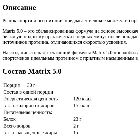
Описание
Рынок спортивного питания предлагает великое множество про
Matrix 5.0 – это сбалансированная формула на основе высоко
белковую подпитку практически с первых минут после попадан
источников протеина, отличающихся скоростью усвоения.
На создание столь эффективной формулы Matrix 5.0 понадобили
спортсменов идеальным протеином с приятным насыщенным вк
Состав Matrix 5.0
Порция — 30 г
Состав в одной порции
Энергетическая ценность
120 ккал
в т. ч. калории от жиров
15 ккал
Питательная ценность:
Белок
23 г
Всего жиров
2 г
в т. ч. насыщенные жиры
1 г