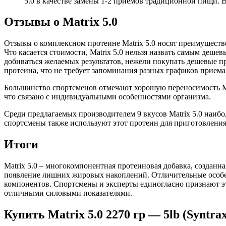
5.0 в качестве замены 1-2 приемов традиционной пищи. В
Отзывы о Matrix 5.0
Отзывы о комплексном протеине Matrix 5.0 носят преимущест
Что касается стоимости, Matrix 5.0 нельзя назвать самым деш
добиваться желаемых результатов, нежели покупать дешевые про
протеина, что не требует запоминания разных графиков приема
Большинство спортсменов отмечают хорошую переносимость Mat
что связано с индивидуальными особенностями организма.
Среди предлагаемых производителем 9 вкусов Matrix 5.0 наиб
спортсмены также используют этот протеин для приготовления 
Итоги
Matrix 5.0 – многокомпонентная протеиновая добавка, созданн
появление лишних жировых накоплений. Отличительные особен
компонентов. Спортсмены и эксперты единогласно признают э
отличными силовыми показателями.
Купить Matrix 5.0 2270 гр — 5lb (Syntrax