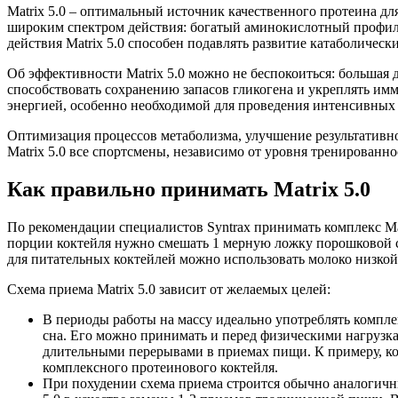
Matrix 5.0 – оптимальный источник качественного протеина д
широким спектром действия: богатый аминокислотный профил
действия Matrix 5.0 способен подавлять развитие катаболическ
Об эффективности Matrix 5.0 можно не беспокоиться: большая 
способствовать сохранению запасов гликогена и укреплять имм
энергией, особенно необходимой для проведения интенсивных
Оптимизация процессов метаболизма, улучшение результативнос
Matrix 5.0 все спортсмены, независимо от уровня тренированно
Как правильно принимать Matrix 5.0
По рекомендации специалистов Syntrax принимать комплекс Mat
порции коктейля нужно смешать 1 мерную ложку порошковой см
для питательных коктейлей можно использовать молоко низко
Схема приема Matrix 5.0 зависит от желаемых целей:
В периоды работы на массу идеально употреблять компл
сна. Его можно принимать и перед физическими нагрузкам
длительными перерывами в приемах пищи. К примеру, ког
комплексного протеинового коктейля.
При похудении схема приема строится обычно аналогичн