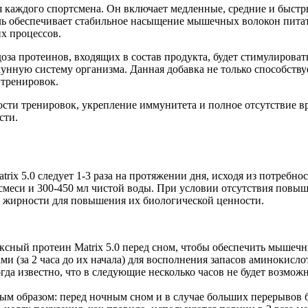
ля каждого спортсмена. Он включает медленные, средние и быст
ь обеспечивает стабильное насыщение мышечных волокон питат
их процессов.
доза протеинов, входящих в состав продукта, будет стимулиров
унную систему организма. Данная добавка не только способству
 тренировок.
ти тренировок, укрепление иммунитета и полное отсутствие вред
сти.
rix 5.0 следует 1-3 раза на протяжении дня, исходя из потребн
еси и 300-450 мл чистой воды. При условии отсутствия повыше
й жирности для повышения их биологической ценности.
ексный протеин Matrix 5.0 перед сном, чтобы обеспечить мышеч
и (за 2 часа до их начала) для восполнения запасов аминокислот
да известно, что в следующие несколько часов не будет возмож
ым образом: перед ночным сном и в случае больших перерывов б