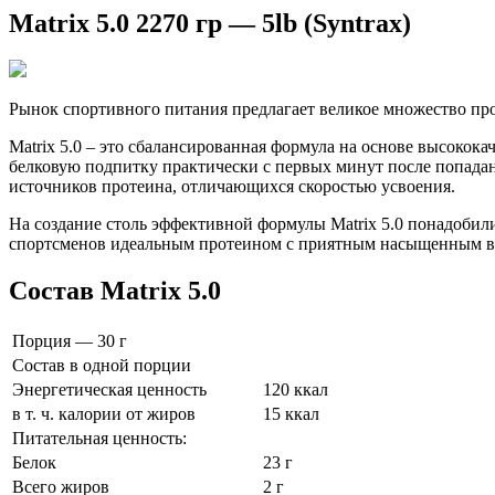
Matrix 5.0 2270 гр — 5lb (Syntrax)
Рынок спортивного питания предлагает великое множество про
Matrix 5.0 – это сбалансированная формула на основе высоко
белковую подпитку практически с первых минут после попадан
источников протеина, отличающихся скоростью усвоения.
На создание столь эффективной формулы Matrix 5.0 понадобили
спортсменов идеальным протеином с приятным насыщенным вк
Состав Matrix 5.0
Порция — 30 г
Состав в одной порции
Энергетическая ценность
120 ккал
в т. ч. калории от жиров
15 ккал
Питательная ценность:
Белок
23 г
Всего жиров
2 г