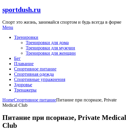
Skip
sportdush.ru
to
content
Спорт это жизнь, занимайся спортом и будь всегда в форме
Menu
Тренировки
Тренировки для дома
Тренировки для мужчин
Тренировки для женщин
Бег
Плавание
Спортивное питание
Спортивная одежда
Спортивные упражнения
Здоровье
Тренажеры
Home
Спортивное питание
Питание при псориазе, Private
Medical Club
Питание при псориазе, Private Medical
Club