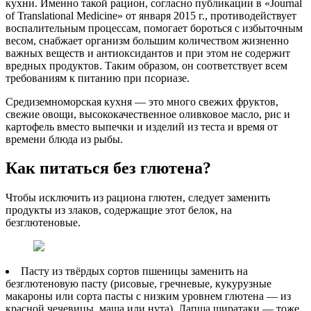
кухни. Именно такой рацион, согласно публикации в «Journal
of Translational Medicine» от января 2015 г., противодействует
воспалительным процессам, помогает бороться с избыточным
весом, снабжает организм большим количеством жизненно
важных веществ и антиоксидантов и при этом не содержит
вредных продуктов. Таким образом, он соответствует всем
требованиям к питанию при псориазе.
Средиземноморская кухня — это много свежих фруктов,
свежие овощи, высококачественное оливковое масло, рис и
картофель вместо выпечки и изделий из теста и время от
времени блюда из рыбы.
Как питаться без глютена?
Чтобы исключить из рациона глютен, следует заменить
продукты из злаков, содержащие этот белок, на
безглютеновые.
Пасту из твёрдых сортов пшеницы заменить на
безглютеновую пасту (рисовые, гречневые, кукурузные
макароны или сорта пасты с низким уровнем глютена — из
красной чечевицы, маша или нута). Лапша ширатаки — тоже