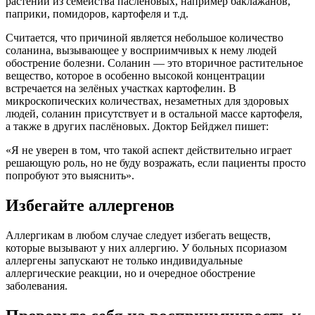
растений из семейства паслёновых, например баклажанов,
паприки, помидоров, картофеля и т.д.
Считается, что причиной является небольшое количество
соланина, вызывающее у восприимчивых к нему людей
обострение болезни. Соланин — это вторичное растительное
вещество, которое в особенно высокой концентрации
встречается на зелёных участках картофелин. В
микроскопических количествах, незаметных для здоровых
людей, соланин присутствует и в остальной массе картофеля,
а также в других паслёновых. Доктор Бейджел пишет:
«Я не уверен в том, что такой аспект действительно играет
решающую роль, но не буду возражать, если пациенты просто
попробуют это выяснить».
Избегайте аллергенов
Аллергикам в любом случае следует избегать веществ,
которые вызывают у них аллергию. У больных псориазом
аллергены запускают не только индивидуальные
аллергические реакции, но и очередное обострение
заболевания.