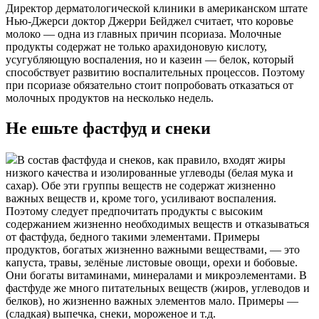
Директор дерматологической клиники в американском штате
Нью-Джерси доктор Джерри Бейджел считает, что коровье
молоко — одна из главных причин псориаза. Молочные
продукты содержат не только арахидоновую кислоту,
усугубляющую воспаления, но и казеин — белок, который
способствует развитию воспалительных процессов. Поэтому
при псориазе обязательно стоит попробовать отказаться от
молочных продуктов на несколько недель.
Не ешьте фастфуд и снеки
В состав фастфуда и снеков, как правило, входят жиры
низкого качества и изолированные углеводы (белая мука и
сахар). Обе эти группы веществ не содержат жизненно
важных веществ и, кроме того, усиливают воспаления.
Поэтому следует предпочитать продукты с высоким
содержанием жизненно необходимых веществ и отказываться
от фастфуда, бедного такими элементами. Примеры
продуктов, богатых жизненно важными веществами, — это
капуста, травы, зелёные листовые овощи, орехи и бобовые.
Они богаты витаминами, минералами и микроэлементами. В
фастфуде же много питательных веществ (жиров, углеводов и
белков), но жизненно важных элементов мало. Примеры —
(сладкая) выпечка, снеки, мороженое и т.д.