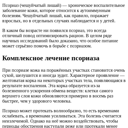
Псориаз (чешуйчатый лишай) — хроническое воспалительное
заболевание кожи, которое относится к аутоиммунным
болезням. Чешуйчатый лишай, как правило, поражает
взрослых, но в отдельных случаях наблюдается и у детей.
В каком бы возрасте ни появился псориаз, это всегда
отличный повод оптимизировать рацион. В целом ряде
научных исследований было доказано, что особое питание
может серьёзно помочь в борьбе с псориазом.
Комплексное лечение псориаза
При псориазе кожа на поражённых участках становится очень
сухой, шелушится и иногда зудит. Характерное проявление —
желтоватая корка на некоторых участках тела, появляющаяся в
результате воспаления. Эта корка образуется из-за
болезненного ускорения обмена веществ: клетки самого
верхнего слоя кожи обновляются примерно в восемь раз
быстрее, чем у здорового человека.
Псориаз может протекать волнообразно, то есть временами
ослабевать, а временами усиливаться. Эта болезнь считается
неизлечимой. Однако на неё можно воздействовать, чтобы
периоды обострения наступали реже или протекали менее