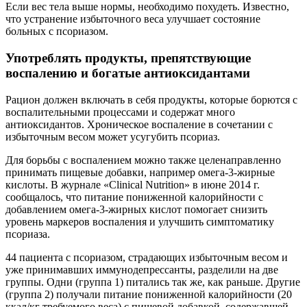
Если вес тела выше нормы, необходимо похудеть. Известно,
что устранение избыточного веса улучшает состояние
больных с псориазом.
Употреблять продукты, препятствующие
воспалению и богатые антиоксидантами
Рацион должен включать в себя продукты, которые борются с
воспалительными процессами и содержат много
антиоксидантов. Хроническое воспаление в сочетании с
избыточным весом может усугубить псориаз.
Для борьбы с воспалением можно также целенаправленно
принимать пищевые добавки, например омега-3-жирные
кислоты. В журнале «Clinical Nutrition» в июне 2014 г.
сообщалось, что питание пониженной калорийности с
добавлением омега-3-жирных кислот помогает снизить
уровень маркеров воспаления и улучшить симптоматику
псориаза.
44 пациента с псориазом, страдающих избыточным весом и
уже принимавших иммунодепрессанты, разделили на две
группы. Одни (группа 1) питались так же, как раньше. Другие
(группа 2) получали питание пониженной калорийности (20
ккал/кг требуемого веса) с пищевой добавкой, содержавшей