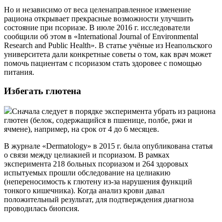
Но и независимо от веса целенаправленное изменение
рациона открывает прекрасные возможности улучшить
состояние при псориазе. В июле 2016 г. исследователи
сообщили об этом в «International Journal of Environmental
Research and Public Health». В статье учёные из Неапольского
университета дали конкретные советы о том, как врач может
помочь пациентам с псориазом стать здоровее с помощью
питания.
Избегать глютена
Сначала следует в порядке эксперимента убрать из рациона
глютен (белок, содержащийся в пшенице, полбе, ржи и
ячмене), например, на срок от 4 до 6 месяцев.
В журнале «Dermatology» в 2015 г. была опубликована статья
о связи между целиакией и псориазом. В рамках
эксперимента 218 больных псориазом и 264 здоровых
испытуемых прошли обследование на целиакию
(непереносимость к глютену из-за нарушения функций
тонкого кишечника). Когда анализ крови давал
положительный результат, для подтверждения диагноза
проводилась биопсия.