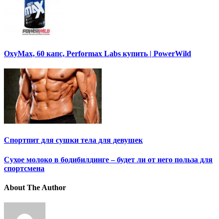
OxyMax, 60 капс, Performax Labs купить | PowerWild
Спортпит для сушки тела для девушек
Cухое молоко в бодибилдинге – будет ли от него польза для
спортсмена
About The Author