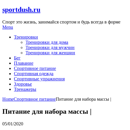
Skip
sportdush.ru
to
content
Спорт это жизнь, занимайся спортом и будь всегда в форме
Menu
Тренировки
Тренировки для дома
Тренировки для мужчин
Тренировки для женщин
Бег
Плавание
Спортивное питание
Спортивная одежда
Спортивные упражнения
Здоровье
Тренажеры
Home
Спортивное питание
Питание для набора массы |
Питание для набора массы |
05/01/2020