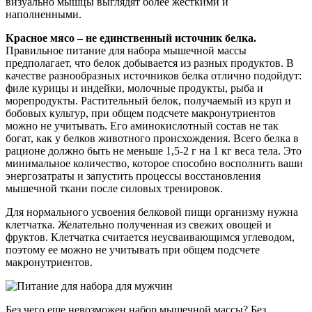
визуально мышцы выглядят более жесткими и
наполненными.
Красное мясо – не единственный источник белка.
Правильное питание для набора мышечной массы
предполагает, что белок добывается из разных продуктов. В
качестве разнообразных источников белка отлично подойдут:
филе курицы и индейки, молочные продукты, рыба и
морепродукты. Растительный белок, получаемый из круп и
бобовых культур, при общем подсчете макронутриентов
можно не учитывать. Его аминокислотный состав не так
богат, как у белков животного происхождения. Всего белка в
рационе должно быть не меньше 1,5-2 г на 1 кг веса тела. Это
минимальное количество, которое способно восполнить ваши
энергозатраты и запустить процессы восстановления
мышечной ткани после силовых тренировок.
Для нормального усвоения белковой пищи организму нужна
клетчатка. Желательно полученная из свежих овощей и
фруктов. Клетчатка считается неусваивающимся углеводом,
поэтому ее можно не учитывать при общем подсчете
макронутриентов.
Без чего еще невозможен набор мышечной массы? Без