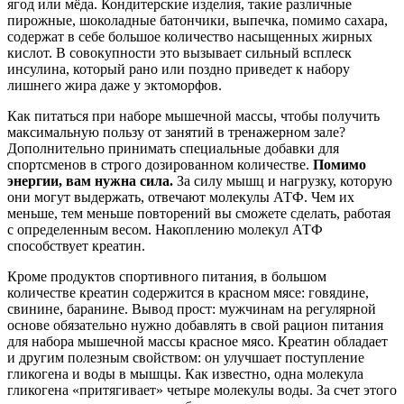
ягод или мёда. Кондитерские изделия, такие различные
пирожные, шоколадные батончики, выпечка, помимо сахара,
содержат в себе большое количество насыщенных жирных
кислот. В совокупности это вызывает сильный всплеск
инсулина, который рано или поздно приведет к набору
лишнего жира даже у эктоморфов.
Как питаться при наборе мышечной массы, чтобы получить
максимальную пользу от занятий в тренажерном зале?
Дополнительно принимать специальные добавки для
спортсменов в строго дозированном количестве.
Помимо
энергии, вам нужна сила.
За силу мышц и нагрузку, которую
они могут выдержать, отвечают молекулы АТФ. Чем их
меньше, тем меньше повторений вы сможете сделать, работая
с определенным весом. Накоплению молекул АТФ
способствует креатин.
Кроме продуктов спортивного питания, в большом
количестве креатин содержится в красном мясе: говядине,
свинине, баранине. Вывод прост: мужчинам на регулярной
основе обязательно нужно добавлять в свой рацион питания
для набора мышечной массы красное мясо. Креатин обладает
и другим полезным свойством: он улучшает поступление
гликогена и воды в мышцы. Как известно, одна молекула
гликогена «притягивает» четыре молекулы воды. За счет этого