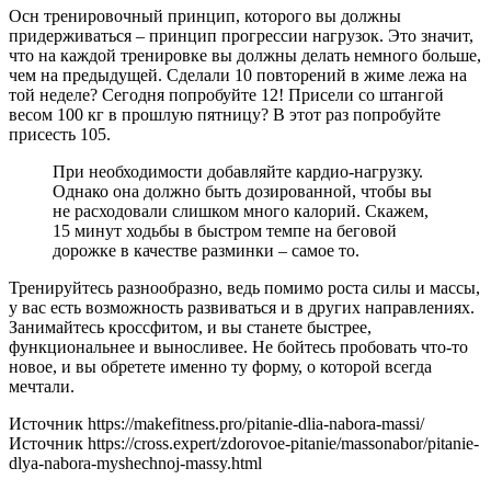
Осн тренировочный принцип, которого вы должны
придерживаться – принцип прогрессии нагрузок. Это значит,
что на каждой тренировке вы должны делать немного больше,
чем на предыдущей. Сделали 10 повторений в жиме лежа на
той неделе? Сегодня попробуйте 12! Присели со штангой
весом 100 кг в прошлую пятницу? В этот раз попробуйте
присесть 105.
При необходимости добавляйте кардио-нагрузку.
Однако она должно быть дозированной, чтобы вы
не расходовали слишком много калорий. Скажем,
15 минут ходьбы в быстром темпе на беговой
дорожке в качестве разминки – самое то.
Тренируйтесь разнообразно, ведь помимо роста силы и массы,
у вас есть возможность развиваться и в других направлениях.
Занимайтесь кроссфитом, и вы станете быстрее,
функциональнее и выносливее. Не бойтесь пробовать что-то
новое, и вы обретете именно ту форму, о которой всегда
мечтали.
Источник https://makefitness.pro/pitanie-dlia-nabora-massi/
Источник https://cross.expert/zdorovoe-pitanie/massonabor/pitanie-
dlya-nabora-myshechnoj-massy.html