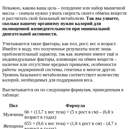
Неважно, какова ваша цель – похудение или набор мышечной
массы – сначала нужно узнать скорость своего обмена веществ
и рассчитать свой базальный метаболизм.
Так вы узнаете,
сколько вашему организму нужно калорий для
полноценной жизнедеятельности при минимальной
двигательной активности.
Учитываются такие факторы, как пол, рост, вес и возраст.
Имейте в виду, что полученные результаты носят лишь
приблизительный характер, так как значение имеют ещё и
индивидуальные факторы, влияющие на обмен веществ –
наличие или отсутствие вредных привычек, особенности
работы эндокринной системы, генетика и многое другое.
Уровень базального метаболизма соответствует количеству
калорий, необходимых для поддержания веса.
Высчитывается он по следующим формулам, приведенным в
таблице:
Пол
Формула
66 + (13,7 х вес тела) + (5 х рост в см) – (6,8 х
Мужчины
возраст в годах)
655 + (9,6 х вес тела) + (1,8 х рост в см) – (4,7 х
Женщины
возраст в годах)