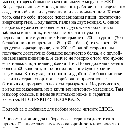
массы, то здесь большое значение имеет «загрузка» ЖКТ.
Когда еды слишком много, кишечник работает на пределе, что
создает проблемы и с усвоением, и с самочувствием. Кроме
того, сам по себе, процесс переваривания пищи, достаточно
энергозатратен. Получается, палка на двух концах. С одной
стороны, нужно есть больше, а с другой: чем больше мы
забиваем кишечник, тем больше энергии нужно на
переваривание и усвоение. Если сравнить 200 г. курицы (30 г.
белка) и порцию протеина 35 г. (30 г. белка), то усвоить 35 г.
продукта гораздо проще, чем 200 г. С одной стороны, вы
получаете достаточно большое количество белка, а с другой-
не забиваете кишечник. Я сейчас не говорю о том, что нужно
есть только спортивные добавки. Нет. Но вы должны съедать
более 2500 калорий, то их использование будет крайне
разумным. К тому же, это просто и удобно. И в большинстве
развитых стран, спортивные добавки и протеиновые
батончики, продают во всех супермаркетах. Но, разумеется,
выгоднее заказывать их в крупных интернет- магазинах. Там
и выбор больше, и цены значительно ниже, и гарантия
качества. ИНСТРУКЦИЯ ПО ЗАКАЗУ.
Подробнее о добавках для набора массы читайте ЗДЕСЬ.
В целом, питание для набора массы строится достаточно
просто. Главное: знать нужную калорийность и количество