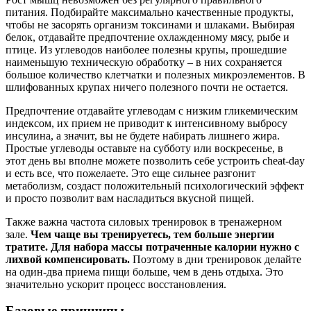
питания. Подбирайте максимально качественные продукты,
чтобы не засорять организм токсинами и шлаками. Выбирая
белок, отдавайте предпочтение охлажденному мясу, рыбе и
птице. Из углеводов наиболее полезны крупы, прошедшие
наименьшую техническую обработку – в них сохраняется
большое количество клетчатки и полезных микроэлементов. В
шлифованных крупах ничего полезного почти не остается.
Предпочтение отдавайте углеводам с низким гликемическим
индексом, их прием не приводит к интенсивному выбросу
инсулина, а значит, вы не будете набирать лишнего жира.
Простые углеводы оставьте на субботу или воскресенье, в
этот день вы вполне можете позволить себе устроить cheat-day
и есть все, что пожелаете. Это еще сильнее разгонит
метаболизм, создаст положительный психологический эффект
и просто позволит вам насладиться вкусной пищей.
Также важна частота силовых тренировок в тренажерном
зале.
Чем чаще вы тренируетесь, тем больше энергии
тратите. Для набора массы потраченные калории нужно с
лихвой компенсировать.
Поэтому в дни тренировок делайте
на один-два приема пищи больше, чем в день отдыха. Это
значительно ускорит процесс восстановления.
Базовые принципы