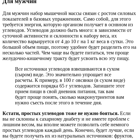
Для мужчин
Для мужчин набор мышечной массы связан с ростом силовых
показателей в базовых упражнениях. Само собой, для этого
требуется энергия, которую организм получает в оснвном из
углеводов. Углеводов должно быть много: в зависимости от
суточной активности и склонности к набору веса, их
количество варьируется от 4 до 10 г на 1 кг веса в сутки. Это
большой объем пищи, поэтому удобнее будет разделить его на
несколько частей. Чем чаще вы будете питаться, тем проще
желудочно-кишечному тракту будет усвоить всю эту пищу.
Все источники углеводов взвешиваются в сухом
(сыром) виде. Это значительно упрощает все
расчеты. К примеру, в 100 г овсянки (в сухом виде)
содержится порядка 65 г углеводов. Запишите этот
прием пищи в свой дневник питания, так вам
будет проще понять, сколько макронутриентов вам
нужно съесть после этого в течение дня.
Кстати, простых углеводов тоже не нужно бояться.
Если
вы не склонны к сахарному диабету и не имеете проблем с
лишним весом, вы вполне можете позволить себе немного
простых углеводов каждый день. Конечно, будет лучше, если
вы будете получать их из натуральных источников: фруктов,