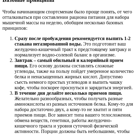
Чтобы начинающим спортсменам было проще понять, от чего
отталкиваться при составлении рациона питания для набора
мышечной массы на неделю, обобщим несколько базовых
принципов:
Сразу после пробуждения рекомендуется выпить 1-2
стакана негазированной воды.
Это подготовит ваш
желудочно-кишечный тракт к предстоящему завтраку и
нормализует водно-солевой баланс в организме.
Завтрак – самый обильный и калорийный прием
пищи.
Его основу должны составлять сложные
углеводы, также на пользу пойдет умеренное количество
белка и ненасыщенных жирных кислот. Допустимо
съесть немного простых углеводов и выпить чашку
кофе, чтобы поскорее проснуться и зарядиться энергией.
В течение дня делайте несколько приемов пищи.
Желательно разнообразных, чтобы получать разные
аминокислоты из разных источников белка. Кому-то для
набора достаточно двух, а кому-то не хватит и пяти
приемов пищи. Все зависит типа вашего телосложения,
обмена веществ, генетики, работы желудочно-
кишечного тракта и уровня суточной физической
активности. Порции должны быть небольшими, чтобы