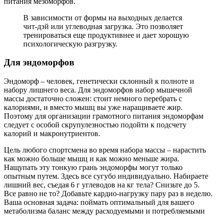
питания мезоморфов.
В зависимости от формы на выходных делается
чит-дэй или углеводная загрузка. Это позволяет
тренироваться еще продуктивнее и дает хорошую
психологическую разгрузку.
Для эндоморфов
Эндоморф – человек, генетически склонный к полноте и
набору лишнего веса. Для эндоморфов набор мышечной
массы достаточно сложен: стоит немного перебрать с
калориями, и вместо мышц вы уже наращиваете жир.
Поэтому для организации грамотного питания эндоморфам
следует с особой скрупулезностью подойти к подсчету
калорий и макронутриентов.
Цель любого спортсмена во время набора массы – нарастить
как можно больше мышц и как можно меньше жира.
Нащупать эту тонкую грань эндоморфы могут только
опытным путем. Здесь все сугубо индивидуально. Набираете
лишний вес, съедая 6 г углеводов на кг тела? Снизьте до 5.
Все равно не то? Добавьте кардио-нагрузку пару раз в неделю.
Ваша основная задача: поймать оптимальный для вашего
метаболизма баланс между расходуемыми и потребляемыми