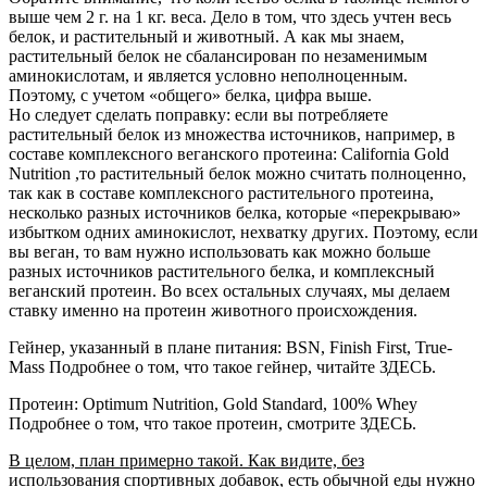
выше чем 2 г. на 1 кг. веса. Дело в том, что здесь учтен весь
белок, и растительный и животный. А как мы знаем,
растительный белок не сбалансирован по незаменимым
аминокислотам, и является условно неполноценным.
Поэтому, с учетом «общего» белка, цифра выше.
Но следует сделать поправку: если вы потребляете
растительный белок из множества источников, например, в
составе комплексного веганского протеина: California Gold
Nutrition ,то растительный белок можно считать полноценно,
так как в составе комплексного растительного протеина,
несколько разных источников белка, которые «перекрываю»
избытком одних аминокислот, нехватку других. Поэтому, если
вы веган, то вам нужно использовать как можно больше
разных источников растительного белка, и комплексный
веганский протеин. Во всех остальных случаях, мы делаем
ставку именно на протеин животного происхождения.
Гейнер, указанный в плане питания: BSN, Finish First, True-
Mass Подробнее о том, что такое гейнер, читайте ЗДЕСЬ.
Протеин: Optimum Nutrition, Gold Standard, 100% Whey
Подробнее о том, что такое протеин, смотрите ЗДЕСЬ.
В целом, план примерно такой. Как видите, без
использования спортивных добавок, есть обычной еды нужно