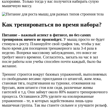
калориями. Только тогда у вас получится набирать сухую
мышечную массу.
Как тренироваться во время набора?
Питание – важный аспект в фитнесе, но без самих
тренировок ничего не произойдет.
У мышц просто не будет
стимула к росту. Планируйте свой график так, чтобы у вас
было время для посещения тренажерного зала 3-4 раза в
неделю. Вопреки массовому заблуждению, это вовсе не
требует много времени. Согласитесь, заехать на час в зал
после работы или учебы способен почти каждый, было бы
желание.
Тренинг строится вокруг базовых упражнений, выполняемых
со свободными весами: приседания со штангой, жим лежа,
становая тяга, подтягивания на турнике, отжимания на
брусьях, жим штанги стоя или сидя, различные жимы
гантелей и т.д. Они займут около 80% вашего тренировочного
процесса. Оставшиеся 20% уделите на изолированные
упражнения – те, в которых задействована лишь одна
мышечная группа. Так вы станете сильнее и улучшите рельеф.