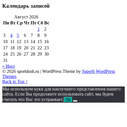
Календарь записей
Август 2026
Пн
Вт
Ср
Чт
Пт
Сб
Вс
1
2
3
4
5
6
7
8
9
10
11
12
13
14
15
16
17
18
19
20
21
22
23
24
25
26
27
28
29
30
31
« Июл
© 2026 sportdush.ru
| WordPress Theme by
Superb WordPress
Themes
Back to Top ↑
Мы используем куки для наилучшего представления нашего
сайта. Если Вы продолжите использовать сайт, мы будем
считать что Вас это устраивает.
Ok