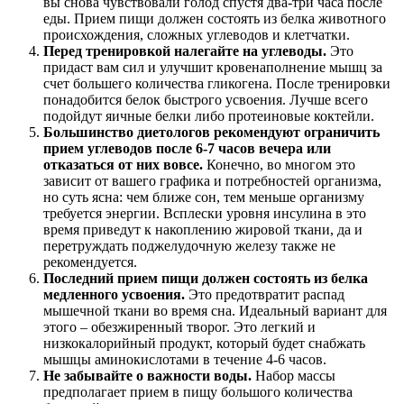
вы снова чувствовали голод спустя два-три часа после
еды. Прием пищи должен состоять из белка животного
происхождения, сложных углеводов и клетчатки.
Перед тренировкой налегайте на углеводы.
Это
придаст вам сил и улучшит кровенаполнение мышц за
счет большего количества гликогена. После тренировки
понадобится белок быстрого усвоения. Лучше всего
подойдут яичные белки либо протеиновые коктейли.
Большинство диетологов рекомендуют ограничить
прием углеводов после 6-7 часов вечера или
отказаться от них вовсе.
Конечно, во многом это
зависит от вашего графика и потребностей организма,
но суть ясна: чем ближе сон, тем меньше организму
требуется энергии. Всплески уровня инсулина в это
время приведут к накоплению жировой ткани, да и
перетруждать поджелудочную железу также не
рекомендуется.
Последний прием пищи должен состоять из белка
медленного усвоения.
Это предотвратит распад
мышечной ткани во время сна. Идеальный вариант для
этого – обезжиренный творог. Это легкий и
низкокалорийный продукт, который будет снабжать
мышцы аминокислотами в течение 4-6 часов.
Не забывайте о важности воды.
Набор массы
предполагает прием в пищу большого количества