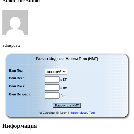
About The Author
admsports
Расчет Индекса Массы Тела (ИМТ)
Ваш Пол:
Ваш Вес:
в КГ
Ваш Рост:
в см
Ваш Возраст:
Лет
(c) Calculator-IMT.com |
Индекс Массы Тела
Информация