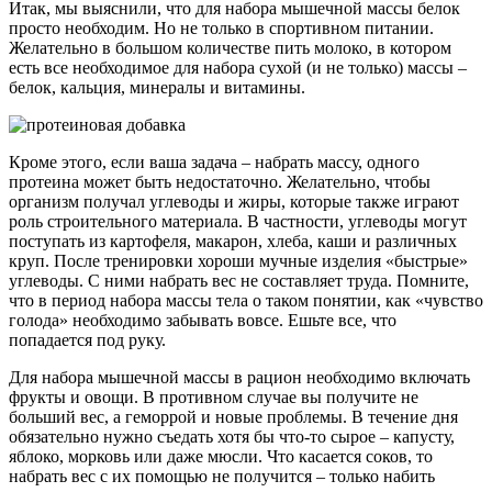
Итак, мы выяснили, что для набора мышечной массы белок
просто необходим. Но не только в спортивном питании.
Желательно в большом количестве пить молоко, в котором
есть все необходимое для набора сухой (и не только) массы –
белок, кальция, минералы и витамины.
Кроме этого, если ваша задача – набрать массу, одного
протеина может быть недостаточно. Желательно, чтобы
организм получал углеводы и жиры, которые также играют
роль строительного материала. В частности, углеводы могут
поступать из картофеля, макарон, хлеба, каши и различных
круп. После тренировки хороши мучные изделия «быстрые»
углеводы. С ними набрать вес не составляет труда. Помните,
что в период набора массы тела о таком понятии, как «чувство
голода» необходимо забывать вовсе. Ешьте все, что
попадается под руку.
Для набора мышечной массы в рацион необходимо включать
фрукты и овощи. В противном случае вы получите не
больший вес, а геморрой и новые проблемы. В течение дня
обязательно нужно съедать хотя бы что-то сырое – капусту,
яблоко, морковь или даже мюсли. Что касается соков, то
набрать вес с их помощью не получится – только набить