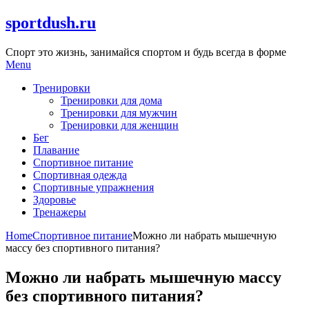
Skip
sportdush.ru
to
content
Спорт это жизнь, занимайся спортом и будь всегда в форме
Menu
Тренировки
Тренировки для дома
Тренировки для мужчин
Тренировки для женщин
Бег
Плавание
Спортивное питание
Спортивная одежда
Спортивные упражнения
Здоровье
Тренажеры
Home
Спортивное питание
Можно ли набрать мышечную
массу без спортивного питания?
Можно ли набрать мышечную массу
без спортивного питания?