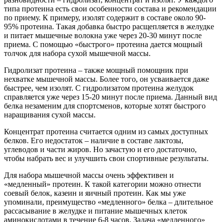
типа протеина есть свои особенности состава и рекомендации
по приему. К примеру, изолят содержит в составе около 90-
95% протеина. Такая добавка быстро расщепляется в желудке
и питает мышечные волокна уже через 20-30 минут после
приема. С помощью «быстрого» протеина дается мощный
толчок для набора сухой мышечной массы.
Гидролизат протеина – также мощный помощник при
нехватке мышечной массы. Более того, он усваивается даже
быстрее, чем изолят. С гидролизатом протеина желудок
справляется уже через 15-20 минут после приема. Данный вид
белка незаменим для спортсменов, которые хотят быстрого
наращивания сухой массы.
Концентрат протеина считается одним из самых доступных
белков. Его недостаток – наличие в составе лактозы,
углеводов и части жиров. Но зачастую и его достаточно,
чтобы набрать вес и улучшить свои спортивные результаты.
Для набора мышечной массы очень эффективен и
«медленный» протеин. К такой категории можно отнести
соевый белок, казеин и яичный протеин. Как мы уже
упоминали, преимущество «медленного» белка – длительное
рассасывание в желудке и питание мышечных клеток
аминокислотами в течение 6-8 часов. Задача «медленного»