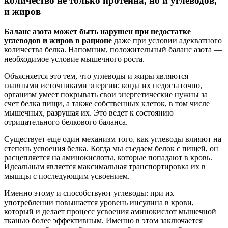
количество не только протеина, но и углеводов,
и жиров
Баланс азота может быть нарушен при недостатке
углеводов и жиров в рационе
даже при условии адекватного
количества белка. Напомним, положительный баланс азота —
необходимое условие мышечного роста.
Объясняется это тем, что углеводы и жиры являются
главными источниками энергии; когда их недостаточно,
организм умеет покрывать свои энергетические нужны за
счет белка пищи, а также собственных клеток, в том числе
мышечных, разрушая их. Это ведет к состоянию
отрицательного белкового баланса.
Существует еще один механизм того, как углеводы влияют на
степень усвоения белка. Когда мы съедаем белок с пищей, он
расцепляется на аминокислоты, которые попадают в кровь.
Идеальным является максимальная транспортировка их в
мышцы с последующим усвоением.
Именно этому и способствуют углеводы: при их
употреблении повышается уровень инсулина в крови,
который и делает процесс усвоения аминокислот мышечной
тканью более эффективным. Именно в этом заключается