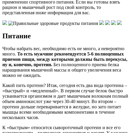
применении спортивного питания. Если вы готовы взять
рацион и мышечный рост под свой контроль, то
представленная ниже информация для вас.
Питание
Чтобы набрать вес, необходимо есть не много, а невероятно
много.
То есть мужчине рекомендуется 5-6 полноценных
приемов пищи, между которыми должны быть перекусы,
ну и, конечно, протеин.
Без полноценного приема белка
наращивания мышечной массы и общего увеличения веса
можно не ожидать.
Какой пить протеин? Итак, сегодня есть два вида протеина –
«быстрый» и «медленный». В первом случае белок быстро
усваивается организмом и дает мышечным волокнам полный
объем аминокислот уже через 30-40 минут. Во втором –
протеин дольше переваривается в желудке, но зато питает
мышцы всеми необходимыми компонентами в течение
нескольких часов.
К «быстрым» относится сывороточный протеин и все его
разновидности – гидролизат, концентрат и изолят. У каждого