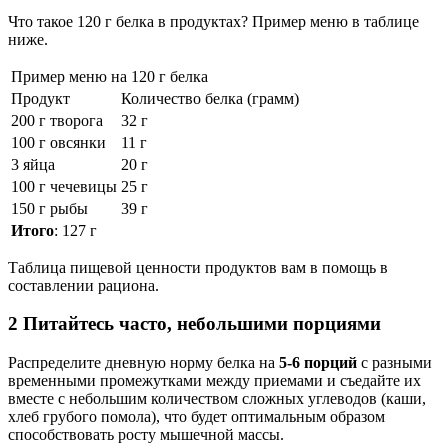
Что такое 120 г белка в продуктах? Пример меню в таблице
ниже.
Пример меню на 120 г белка
Продукт
Количество белка (грамм)
200 г творога
32 г
100 г овсянки
11 г
3 яйца
20 г
100 г чечевицы
25 г
150 г рыбы
39 г
Итого
: 127 г
Таблица пищевой ценности продуктов вам в помощь в
составлении рациона.
2 Питайтесь часто, небольшими порциями
Распределите дневную норму белка на
5-6 порций
с разными
временными промежутками между приемами и съедайте их
вместе с небольшим количеством сложных углеводов (каши,
хлеб грубого помола), что будет оптимальным образом
способствовать росту мышечной массы.