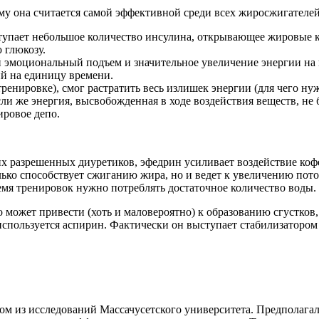
ему она считается самой эффективной среди всех жиросжигателей
ступает небольшое количество инсулина, открывающее жировые к
 глюкозу.
 эмоциональный подъем и значительное увеличение энергии на в
ий на единицу времени.
ренировке), смог растратить весь излишек энергии (для чего ну
сли же энергия, высвобожденная в ходе воздействия веществ, не 
ровое депо.
 разрешенных диуретиков, эфедрин усиливает воздействие кофе
ько способствует сжиганию жира, но и ведет к увеличению пот
емя тренировок нужно потреблять достаточное количество воды.
о может привести (хоть и маловероятно) к образованию сгустков
используется аспирин. Фактически он выступает стабилизатором
ном из исследований Массачусетского университета. Предполагал