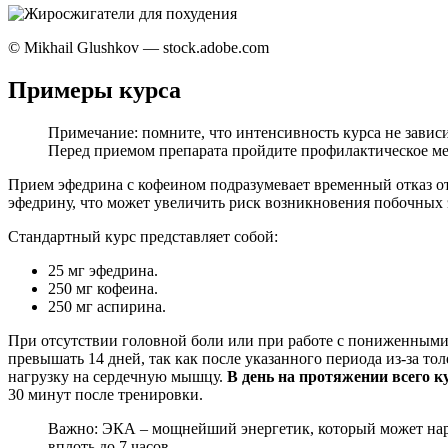
© Mikhail Glushkov — stock.adobe.com
Примеры курса
Примечание: помните, что интенсивность курса не зависи
Перед приемом препарата пройдите профилактическое ме
Прием эфедрина с кофеином подразумевает временный отказ от
эфедрину, что может увеличить риск возникновения побочных 
Стандартный курс представляет собой:
25 мг эфедрина.
250 мг кофеина.
250 мг аспирина.
При отсутствии головной боли или при работе с пониженными 
превышать 14 дней, так как после указанного периода из-за т
нагрузку на сердечную мышцу.
В день на протяжении всего к
30 минут после тренировки.
Важно: ЭКА – мощнейший энергетик, который может нару
вплоть до 7 часов.