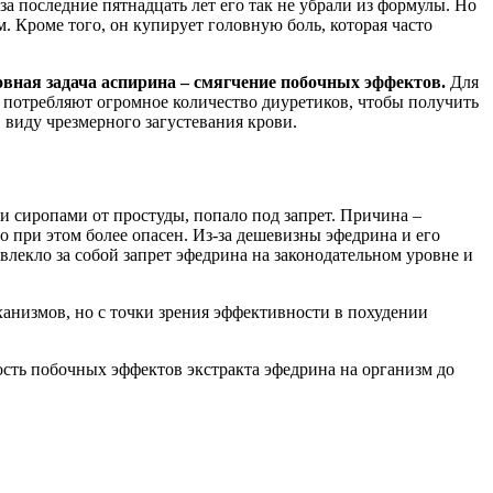
за последние пятнадцать лет его так не убрали из формулы. Но
 Кроме того, он купирует головную боль, которая часто
овная задача аспирина – смягчение побочных эффектов.
Для
 потребляют огромное количество диуретиков, чтобы получить
 виду чрезмерного загустевания крови.
и сиропами от простуды, попало под запрет. Причина –
 при этом более опасен. Из-за дешевизны эфедрина и его
овлекло за собой запрет эфедрина на законодательном уровне и
анизмов, но с точки зрения эффективности в похудении
ость побочных эффектов экстракта эфедрина на организм до