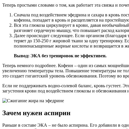
Теперь простыми словами о том, как работает эта связка и поч
Сначала под воздействием эфедрина и сахара в кровь по
кофеина, попадает в кровь и расщепляется на простейшую
Вся эта глюкоза циркулирует в крови, давая необычайный
разгоняет сердечную мышцу, что повышает расход калор
Далее происходит следующее. Если организм (благодаря т
теряет до 150-250 г жировой ткани за одну тренировку. Е
полиненасыщенные жирные кислоты и возвращается в жи
Вывод: ЭКА без тренировок не эффективен.
Теперь немного подробнее. Кофеин – один из самых мощнейших
увеличению температуры тела. Повышение температуры не тол
это создает гигантский уровень обезвоживания. Поэтому во вр
Если не поддерживать водно-солевой баланс, кровь густеет. Эт
загустения крови под воздействием глюкозы и обезвоживания 
Зачем нужен аспирин
Раньше в составе ЭКА – не было аспирина. Его добавили в од