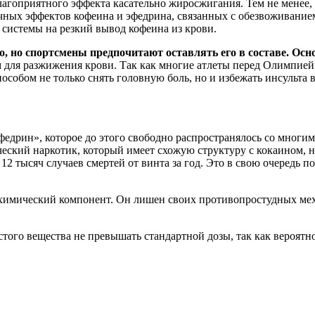
лагоприятного эффекта касательно жиросжигания. Тем не менее, 
ных эффектов кофеина и эфедрина, связанных с обезвоживанием.
 системы на резкий вывод кофеина из крови.
, но спортсмены предпочитают оставлять его в составе. Осн
 для разжижения крови. Так как многие атлеты перед Олимпией
обом не только снять головную боль, но и избежать инсульта в
едрин», которое до этого свободно распространялось со многим
ский наркотик, который имеет схожую структуру с кокаином, но
12 тысяч случаев смертей от винта за год. Это в свою очередь п
 химический компонент. Он лишен своих противопростудных мех
того вещества не превышать стандартной дозы, так как вероятн