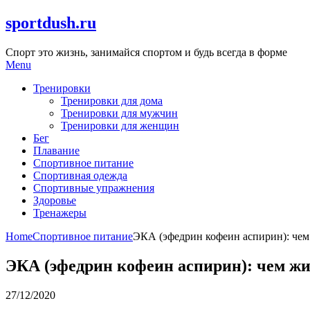
Skip
sportdush.ru
to
content
Спорт это жизнь, занимайся спортом и будь всегда в форме
Menu
Тренировки
Тренировки для дома
Тренировки для мужчин
Тренировки для женщин
Бег
Плавание
Спортивное питание
Спортивная одежда
Спортивные упражнения
Здоровье
Тренажеры
Home
Спортивное питание
ЭКА (эфедрин кофеин аспирин): чем
ЭКА (эфедрин кофеин аспирин): чем жи
27/12/2020