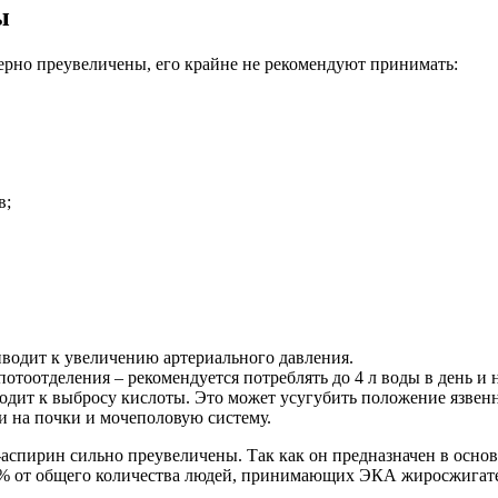
ы
мерно преувеличены, его крайне не рекомендуют принимать:
в;
иводит к увеличению артериального давления.
отоотделения – рекомендуется потреблять до 4 л воды в день и н
дит к выбросу кислоты. Это может усугубить положение язвен
и на почки и мочеполовую систему.
-аспирин сильно преувеличены. Так как он предназначен в осно
% от общего количества людей, принимающих ЭКА жиросжигате