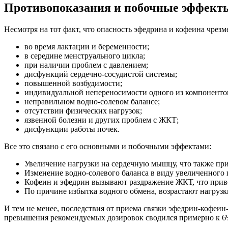
Противопоказания и побочные эффект
Несмотря на тот факт, что опасность эфедрина и кофеина чрез
во время лактации и беременности;
в середине менструального цикла;
при наличии проблем с давлением;
дисфункций сердечно-сосудистой системы;
повышенной возбудимости;
индивидуальной непереносимости одного из компоненто
неправильном водно-солевом балансе;
отсутствии физических нагрузок;
язвенной болезни и других проблем с ЖКТ;
дисфункции работы почек.
Все это связано с его основными и побочными эффектами:
Увеличение нагрузки на сердечную мышцу, что также пр
Изменение водно-солевого баланса в виду увеличенного п
Кофеин и эфедрин вызывают раздражение ЖКТ, что приво
По причине избытка водного обмена, возрастают нагрузк
И тем не менее, последствия от приема связки эфедрин-кофеин
превышения рекомендуемых дозировок сводился примерно к 6