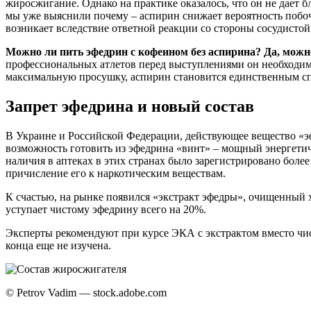
жиросжигание. Однако на практике оказалось, что он не дает б
мы уже выяснили почему – аспирин снижает вероятность побоч
возникает вследствие ответной реакции со стороны сосудистой
Можно ли пить эфедрин с кофеином без аспирина? Да, можно
профессиональных атлетов перед выступлениями он необходим
максимальную просушку, аспирин становится единственным спос
Запрет эфедрина и новый состав
В Украине и Российской Федерации, действующее вещество «эф
возможность готовить из эфедрина «винт» – мощный энергетиче
наличия в аптеках в этих странах было зарегистрировано более 
причисление его к наркотическим веществам.
К счастью, на рынке появился «экстракт эфедры», очищенный
уступает чистому эфедрину всего на 20%.
Эксперты рекомендуют при курсе ЭКА с экстрактом вместо чис
конца еще не изучена.
© Petrov Vadim — stock.adobe.com