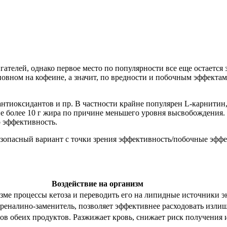
ателей, однако первое место по популярности все еще остается
новном на кофеине, а значит, по вредности и побочным эффекта
антиоксидантов и пр. В частности крайне популярен L-карнитин
 не более 10 г жира по причине меньшего уровня высвобождения
о эффективность.
езопасный вариант с точки зрения эффективность/побочные эффе
Воздействие на организм
ме процессы кетоза и переводить его на липидные источники э
реналино-заменитель, позволяет эффективнее расходовать излиш
ов обеих продуктов. Разжижает кровь, снижает риск получения 