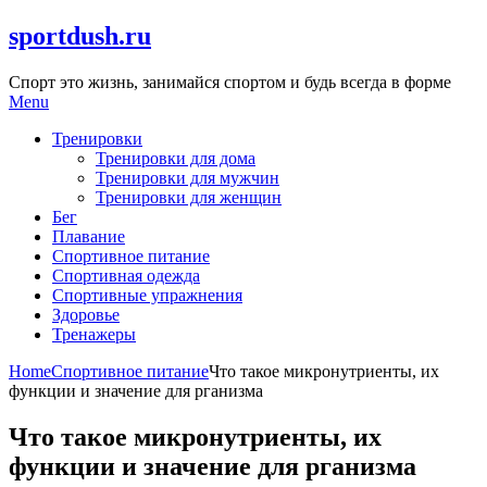
Skip
sportdush.ru
to
content
Спорт это жизнь, занимайся спортом и будь всегда в форме
Menu
Тренировки
Тренировки для дома
Тренировки для мужчин
Тренировки для женщин
Бег
Плавание
Спортивное питание
Спортивная одежда
Спортивные упражнения
Здоровье
Тренажеры
Home
Спортивное питание
Что такое микронутриенты, их
функции и значение для рганизма
Что такое микронутриенты, их
функции и значение для рганизма