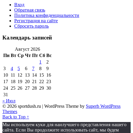
Вход
Обратная связь
Политика конфиденциальности
Регистрация на сайте
Сбросить пароль
Календарь записей
Август 2026
Пн
Вт
Ср
Чт
Пт
Сб
Вс
1
2
3
4
5
6
7
8
9
10
11
12
13
14
15
16
17
18
19
20
21
22
23
24
25
26
27
28
29
30
31
« Июл
© 2026 sportdush.ru
| WordPress Theme by
Superb WordPress
Themes
Back to Top ↑
Мы используем куки для наилучшего представления нашего
сайта. Если Вы продолжите использовать сайт, мы будем