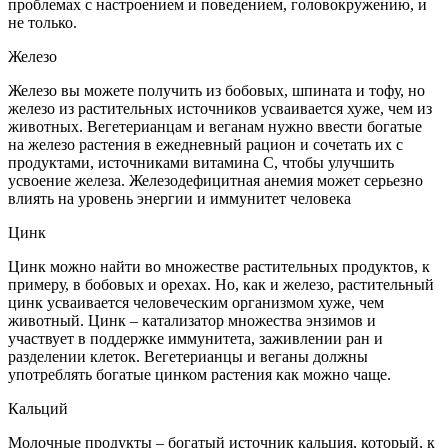
проблемах с настроением и поведением, головокружению, и
не только.
Железо
Железо вы можете получить из бобовых, шпината и тофу, но
железо из растительных источников усваивается хуже, чем из
животных. Вегетерианцам и веганам нужно ввести богатые
на железо растения в ежедневный рацион и сочетать их с
продуктами, источниками витамина C, чтобы улучшить
усвоение железа. Железодефицитная анемия может серьезно
влиять на уровень энергии и иммунитет человека
Цинк
Цинк можно найти во множестве растительных продуктов, к
примеру, в бобовых и орехах. Но, как и железо, растительный
цинк усваивается человеческим организмом хуже, чем
животный. Цинк – катализатор множества энзимов и
участвует в поддержке иммунитета, заживлении ран и
разделении клеток. Вегетерианцы и веганы должны
употреблять богатые цинком растения как можно чаще.
Кальций
Молочные продукты – богатый источник кальция, который, к