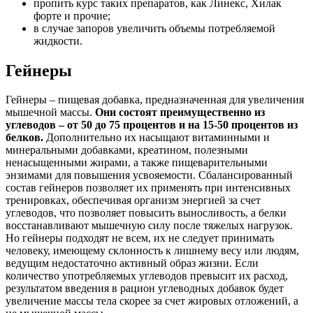
пропить курс таких препаратов, как Линекс, Хилак
форте и прочие;
в случае запоров увеличить объемы потребляемой
жидкости.
Гейнеры
Гейнеры – пищевая добавка, предназначенная для увеличения
мышечной массы.
Они состоят преимущественно из
углеводов – от 50 до 75 процентов и на 15-50 процентов из
белков.
Дополнительно их насыщают витаминными и
минеральными добавками, креатином, полезными
ненасыщенными жирами, а также пищеварительными
энзимами для повышения усвояемости. Сбалансированный
состав гейнеров позволяет их применять при интенсивных
тренировках, обеспечивая организм энергией за счет
углеводов, что позволяет повысить выносливость, а белки
восстанавливают мышечную силу после тяжелых нагрузок.
Но гейнеры подходят не всем, их не следует принимать
человеку, имеющему склонность к лишнему весу или людям,
ведущим недостаточно активный образ жизни. Если
количество употребляемых углеводов превысит их расход,
результатом введения в рацион углеводных добавок будет
увеличение массы тела скорее за счет жировых отложений, а