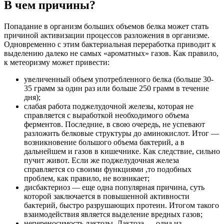
В чем причины?
Попадание в организм больших объемов белка может стать
причиной активизации процессов разложения в организме.
Одновременно с этим бактериальная переработка приводит к
выделению далеко не самых «ароматных» газов. Как правило,
к метеоризму может привести:
увеличенный объем употребленного белка (больше 30-
35 грамм за один раз или больше 250 грамм в течение
дня);
слабая работа поджелудочной железы, которая не
справляется с выработкой необходимого объема
ферментов. Последние, в свою очередь, не успевают
разложить белковые структуры до аминокислот. Итог —
возникновение большого объема бактерий, а в
дальнейшем и газов в кишечнике. Как следствие, сильно
пучит живот. Если же поджелудочная железа
справляется со своими функциями ,то подобных
проблем, как правило, не возникает;
дисбактериоз — еще одна популярная причина, суть
которой заключается в повышенной активности
бактерий, быстро разрушающих протеин. Итогом такого
взаимодействия является выделение вредных газов;
непереносимость лактозы. Лактоза — одна из