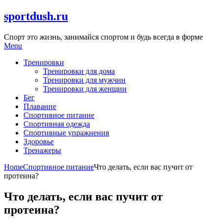
Skip
sportdush.ru
to
content
Спорт это жизнь, занимайся спортом и будь всегда в форме
Menu
Тренировки
Тренировки для дома
Тренировки для мужчин
Тренировки для женщин
Бег
Плавание
Спортивное питание
Спортивная одежда
Спортивные упражнения
Здоровье
Тренажеры
Home
Спортивное питание
Что делать, если вас пучит от
протеина?
Что делать, если вас пучит от
протеина?