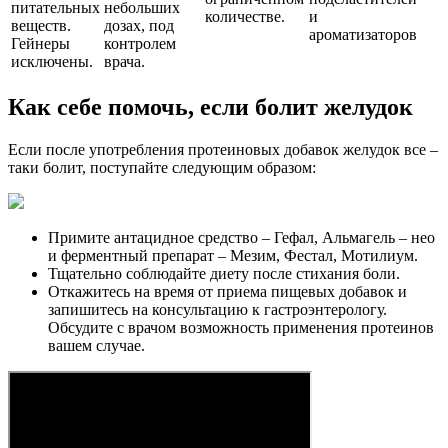
питательных
небольших
количестве.
и
веществ.
дозах, под
ароматизаторов
Гейнеры
контролем
исключены.
врача.
Как себе помочь, если болит желудок
Если после употребления протеиновых добавок желудок все –
таки болит, поступайте следующим образом:
Примите антацидное средство – Гефал, Альмагель – нео
и ферментный препарат – Мезим, Фестал, Мотилиум.
Тщательно соблюдайте диету после стихания боли.
Откажитесь на время от приема пищевых добавок и
запишитесь на консультацию к гастроэнтерологу.
Обсудите с врачом возможность применения протеинов
вашем случае.