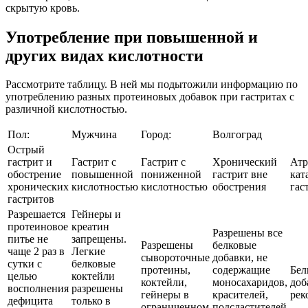
скрытую кровь.
Употребление при повышенной и
других видах кислотности
Рассмотрите таблицу. В ней мы подытожили информацию по
употреблению разных протеиновых добавок при гастритах с
различной кислотностью.
Пол:
Мужчина
Город:
Волгоград
Острый
гастрит и
Гастрит с
Гастрит с
Хронический
Атр
обострение
повышенной
пониженной
гастрит вне
кат
хронических
кислотностью
кислотностью
обострения
гас
гастритов
Разрешается
Гейнеры и
протеиновое
креатин
Разрешены все
питье не
запрещены.
Разрешены
белковые
чаще 2 раз в
Легкие
сывороточные
добавки, не
сутки с
белковые
протеины,
содержащие
Бел
целью
коктейли
коктейли,
моносахаридов,
доб
восполнения
разрешены
гейнеры в
красителей,
рек
дефицита
только в
ограниченном
подсластителей