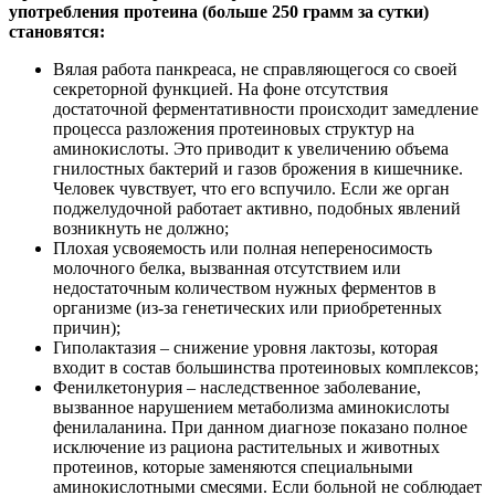
употребления протеина (больше 250 грамм за сутки)
становятся:
Вялая работа панкреаса, не справляющегося со своей
секреторной функцией. На фоне отсутствия
достаточной ферментативности происходит замедление
процесса разложения протеиновых структур на
аминокислоты. Это приводит к увеличению объема
гнилостных бактерий и газов брожения в кишечнике.
Человек чувствует, что его вспучило. Если же орган
поджелудочной работает активно, подобных явлений
возникнуть не должно;
Плохая усвояемость или полная непереносимость
молочного белка, вызванная отсутствием или
недостаточным количеством нужных ферментов в
организме (из-за генетических или приобретенных
причин);
Гиполактазия – снижение уровня лактозы, которая
входит в состав большинства протеиновых комплексов;
Фенилкетонурия – наследственное заболевание,
вызванное нарушением метаболизма аминокислоты
фенилаланина. При данном диагнозе показано полное
исключение из рациона растительных и животных
протеинов, которые заменяются специальными
аминокислотными смесями. Если больной не соблюдает