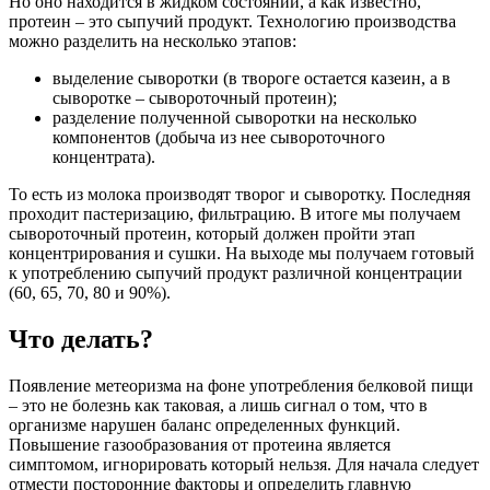
Но оно находится в жидком состоянии, а как известно,
протеин – это сыпучий продукт. Технологию производства
можно разделить на несколько этапов:
выделение сыворотки (в твороге остается казеин, а в
сыворотке – сывороточный протеин);
разделение полученной сыворотки на несколько
компонентов (добыча из нее сывороточного
концентрата).
То есть из молока производят творог и сыворотку. Последняя
проходит пастеризацию, фильтрацию. В итоге мы получаем
сывороточный протеин, который должен пройти этап
концентрирования и сушки. На выходе мы получаем готовый
к употреблению сыпучий продукт различной концентрации
(60, 65, 70, 80 и 90%).
Что делать?
Появление метеоризма на фоне употребления белковой пищи
– это не болезнь как таковая, а лишь сигнал о том, что в
организме нарушен баланс определенных функций.
Повышение газообразования от протеина является
симптомом, игнорировать который нельзя. Для начала следует
отмести посторонние факторы и определить главную