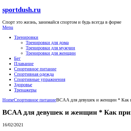
Skip
sportdush.ru
to
content
Спорт это жизнь, занимайся спортом и будь всегда в форме
Menu
Тренировки
Тренировки для дома
Тренировки для мужчин
Тренировки для женщин
Бег
Плавание
Спортивное питание
Спортивная одежда
Спортивные упражнения
Здоровье
Тренажеры
Home
Спортивное питание
BCAA для девушек и женщин * Как
BCAA для девушек и женщин * Как п
16/02/2021