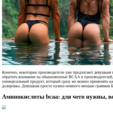
Конечно, некоторые производители уже предлагают девушкам 
обратить внимание на обыкновенные BCAA и производителей, 
универсальный продукт, который сразу же можно применять ка
дозировка. Девушкам просто нужно немного меньше граммов 
Аминокислоты bcaa: для чего нужны, в