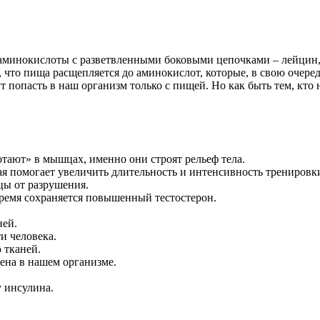
 аминокислоты с разветвленными боковыми цепочками – лейцин, 
 что пища расщепляется до аминокислот, которые, в свою очере
опасть в наш организм только с пищей. Но как быть тем, кто н
ают» в мышцах, именно они строят рельеф тела.
ая помогает увеличить длительность и интенсивность тренировк
ы от разрушения.
время сохраняется повышенный тестостерон.
ней.
и человека.
 тканей.
ена в нашем организме.
 инсулина.