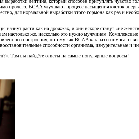
ция выработки лептина, который способен притуплять чувство г
омимо прочего, BCAA улучшают процесс насыщения клеток энерг
звестно, для нормальной выработки этого гормона как раз и не
 начнут расти как на дрожжах, и они вскоре станут «не женств
инам настолько же, насколько это нужно мужчинам. Комплексны
давленного настроения, потому как BCAA как раз и помогают в
а восстановительные способности организма, изнурительные и и
н?». Там вы найдёте ответы на самые популярные вопросы!