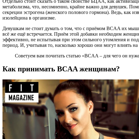
Отдельно стоит сказать о таком свойстве БЦАА, как активиза
метаболизма, что, несомненно, крайне важно для девушек. П
секреции эстрогена (женского полового гормона). Ведь, как и
изолейцина в организме.
Девушкам не стоит думать о том, что с приёмом BCAA их мышцы
всё же ещё встречается. Приём этой добавки необходим женщ
эффективно, не испытывая при этом сильного утомления и по
период. И, учитывая то, насколько хорошо они могут влиять н
Советуем вам почитать статью «BCAA – для чего он нуже
Как принимать BCAA женщинам?