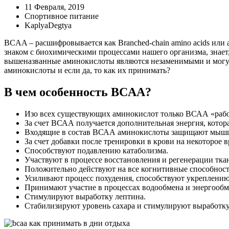
11 Февраля, 2019
Спортивное питание
KaplyaDegtya
BCAA – расшифровывается как Branched-chain amino acids или
знаком с биохимическими процессами нашего организма, знает,
вышеназванные аминокислоты являются незаменимыми и могут п
аминокислоты и если да, то как их принимать?
В чем особенность BCAA?
Изо всех существующих аминокислот только ВСАА «работ
За счет ВСАА получается дополнительная энергия, котор
Входящие в состав ВСАА аминокислоты защищают мышц
За счет добавки после тренировки в крови на некоторое 
Способствуют подавлению катаболизма.
Участвуют в процессе восстановления и регенерации тка
Положительно действуют на все когнитивные способност
Усиливают процесс похудения, способствуют укреплению
Принимают участие в процессах водообмена и энергообм
Стимулируют выработку лептина.
Стабилизируют уровень сахара и стимулируют выработку