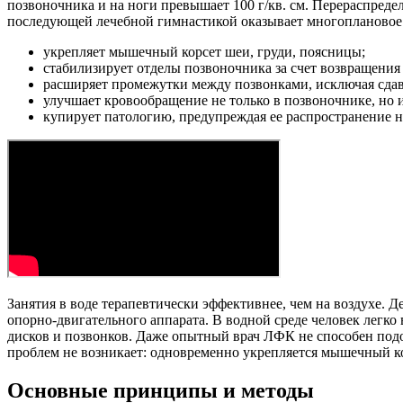
позвоночника и на ноги превышает 100 г/кв. см. Перераспредел
последующей лечебной гимнастикой оказывает многоплановое 
укрепляет мышечный корсет шеи, груди, поясницы;
стабилизирует отделы позвоночника за счет возвращени
расширяет промежутки между позвонками, исключая сда
улучшает кровообращение не только в позвоночнике, но и
купирует патологию, предупреждая ее распространение на
Занятия в воде терапевтически эффективнее, чем на воздухе.
опорно-двигательного аппарата. В водной среде человек легк
дисков и позвонков. Даже опытный врач ЛФК не способен подо
проблем не возникает: одновременно укрепляется мышечный ко
Основные принципы и методы