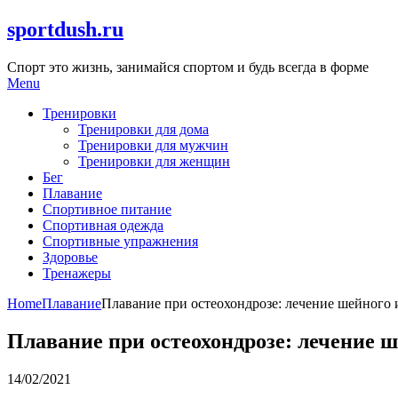
Skip
sportdush.ru
to
content
Спорт это жизнь, занимайся спортом и будь всегда в форме
Menu
Тренировки
Тренировки для дома
Тренировки для мужчин
Тренировки для женщин
Бег
Плавание
Спортивное питание
Спортивная одежда
Спортивные упражнения
Здоровье
Тренажеры
Home
Плавание
Плавание при остеохондрозе: лечение шейного 
Плавание при остеохондрозе: лечение ш
14/02/2021