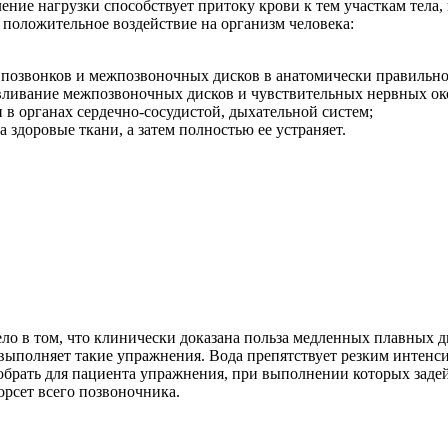
ение нагрузки способствует притоку крови к тем участкам тела,
положительное воздействие на организм человека:
я позвонков и межпозвоночных дисков в анатомически правильн
вливание межпозвоночных дисков и чувствительных нервных ок
 в органах сердечно-сосудистой, дыхательной систем;
 здоровые ткани, а затем полностью ее устраняет.
 Дело в том, что клинически доказана польза медленных плавны
о выполняет такие упражнения. Вода препятствует резким инте
брать для пациента упражнения, при выполнении которых задей
рсет всего позвоночника.