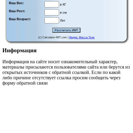
Ваш Вес:
в КГ
Ваш Рост:
в см
Ваш Возраст:
Лет
(c) Calculator-IMT.com |
Индекс Массы Тела
Информация
Информация на сайте носит ознакомительный характер,
материалы присылаются пользователями сайта или берутся из
открытых источников с обратной ссылкой. Если по какой
либо причине отсутствует ссылка просим сообщить через
форму обратной связи
Важная информация
Вход
Обратная связь
Политика конфиденциальности
Регистрация на сайте
Сбросить пароль