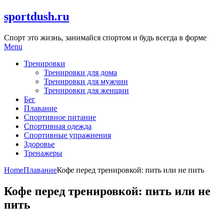
Skip
sportdush.ru
to
content
Спорт это жизнь, занимайся спортом и будь всегда в форме
Menu
Тренировки
Тренировки для дома
Тренировки для мужчин
Тренировки для женщин
Бег
Плавание
Спортивное питание
Спортивная одежда
Спортивные упражнения
Здоровье
Тренажеры
Home
Плавание
Кофе перед тренировкой: пить или не пить
Кофе перед тренировкой: пить или не
пить