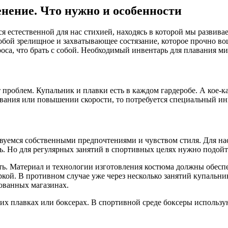
нение. Что нужно и особенности
я естественной для нас стихией, находясь в которой мы развива
собой зрелищное и захватывающее состязание, которое прочно в
оса, что брать с собой. Необходимый инвентарь для плавания м
 проблем. Купальник и плавки есть в каждом гардеробе. А кое-
авания или повышении скорости, то потребуется специальный ин
вуемся собственными предпочтениями и чувством стиля. Для нас 
ь. Но для регулярных занятий в спортивных целях нужно подойт
ть. Материал и технологии изготовления костюма должны обеспе
ркой. В противном случае уже через несколько занятий купальн
ованных магазинах.
х плавках или боксерах. В спортивной среде боксеры использу