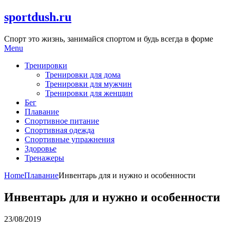
Skip
sportdush.ru
to
content
Спорт это жизнь, занимайся спортом и будь всегда в форме
Menu
Тренировки
Тренировки для дома
Тренировки для мужчин
Тренировки для женщин
Бег
Плавание
Спортивное питание
Спортивная одежда
Спортивные упражнения
Здоровье
Тренажеры
Home
Плавание
Инвентарь для и нужно и особенности
Инвентарь для и нужно и особенности
23/08/2019