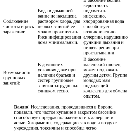
В бассейне велика
вероятность
Вода в домашней
подхватить
ванне не насыщена
инфекцию,
Соблюдение
раствором хлора, для
хлорированная вода
чистоты и риск
первых занятий ее
способствует
заражения:
можно прокипятить.
возникновению
Риск инфицирования
аллергии, нарушению
дома минимальный.
функций дыхания и
пищеварения при
проглатывании.
В бассейне
В домашних
маленький пловец
условиях даже при
может подражать
Возможность
наличии братьев и
другим детям. Группа
групповых
сестер групповые
молодых мам –
занятий:
занятия затруднены:
подходящий
слишком тесно.
коллектив для обмена
опытом.
Важно
! Исследования, проводившиеся в Европе,
показали, что частое купание в закрытом бассейне
способствует предрасположенности к аллергии и
астме. Хлорамины, содержащиеся в воде и воздухе
учреждения, токсичны и способны легко