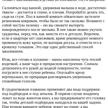
Склоняться над ванной, удерживая малыша в воде, достаточно
тяжело – достается и спине, и плечам. Попробуйте делать это,
сидя на стуле. Пол в ванной комнате обязательно застелите
резиновым ковриком, чтобы было не так скользко. Возьмите с
собой чистую пеленку – ею вы сможете вытереть
новорожденного после заплыва. В нее также можно укутать
грудничка, перед тем, как занести его в детскую. Впрочем,
если в квартире нет сквозняков, врачи рекомендуют немного
промокнуть кожу крохи, не вытирая досуха, и отнести его в
кроватку голышом. Это еще один действенный способ
закаливания.
Итак, все готово к купанию – ванна наполнена чуть теплой
водичкой, а ваше чадо в прекрасном настроении. Сначала
дотроньтесь его рукой до водной поверхности, потом
погрузите в нее ступни ребенка. Опускайте кроху
вертикально, не прекращая разговаривать уверенным,
спокойным голосом.
В грудничковом плавании применяют два вида поддержек:
под подбородок и под затылок. В первом случае младенец
лежит на воде животом вниз, а вы придерживаете его головку
так, чтобы детский подбородок находился на вашей ладони.
При втором варианте ребенок лежит на спине, а вы