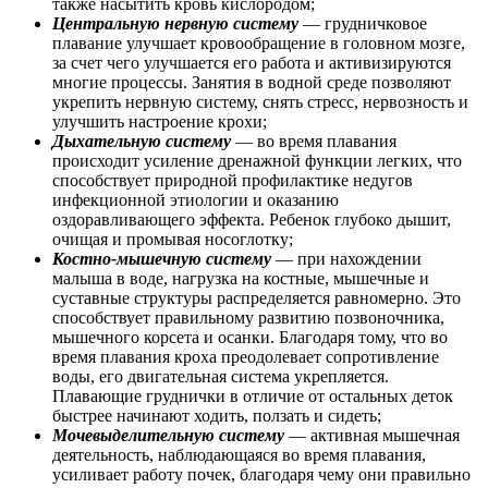
также насытить кровь кислородом;
Центральную нервную систему
— грудничковое
плавание улучшает кровообращение в головном мозге,
за счет чего улучшается его работа и активизируются
многие процессы. Занятия в водной среде позволяют
укрепить нервную систему, снять стресс, нервозность и
улучшить настроение крохи;
Дыхательную систему
— во время плавания
происходит усиление дренажной функции легких, что
способствует природной профилактике недугов
инфекционной этиологии и оказанию
оздоравливающего эффекта. Ребенок глубоко дышит,
очищая и промывая носоглотку;
Костно-мышечную систему
— при нахождении
малыша в воде, нагрузка на костные, мышечные и
суставные структуры распределяется равномерно. Это
способствует правильному развитию позвоночника,
мышечного корсета и осанки. Благодаря тому, что во
время плавания кроха преодолевает сопротивление
воды, его двигательная система укрепляется.
Плавающие груднички в отличие от остальных деток
быстрее начинают ходить, ползать и сидеть;
Мочевыделительную систему
— активная мышечная
деятельность, наблюдающаяся во время плавания,
усиливает работу почек, благодаря чему они правильно