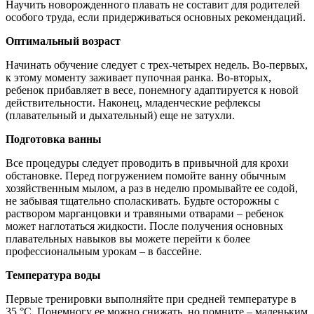
Научить новорожденного плавать не составит для родителей
особого труда, если придерживаться основных рекомендаций.
Оптимальный возраст
Начинать обучение следует с трех-четырех недель. Во-первых,
к этому моменту заживает пупочная ранка. Во-вторых,
ребенок прибавляет в весе, понемногу адаптируется к новой
действительности. Наконец, младенческие рефлексы
(плавательный и дыхательный) еще не затухли.
Подготовка ванны
Все процедуры следует проводить в привычной для крохи
обстановке. Перед погружением помойте ванну обычным
хозяйственным мылом, а раз в неделю промывайте ее содой,
не забывая тщательно споласкивать. Будьте осторожны с
раствором марганцовки и травяными отварами – ребенок
может наглотаться жидкости. После получения основных
плавательных навыков вы можете перейти к более
профессиональным урокам – в бассейне.
Температура воды
Первые тренировки выполняйте при средней температуре в
35 °C. Понемногу ее можно снижать, но помните – маленьким