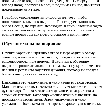
поверхностью воды. Ребенка следует двигать сверху вниз и
вперед назад, погружая в воду и поднимая из нее, имитируя
покачивание на качеле.
Подобное упражнение используется для того, чтобы
подготовить малыша к нырянию. Его следует выполнять
около месяца, не стремясь переходить к самой сложной задаче,
так как малыш может испугаться и начать воспринимать
водные процедуры как нечто страшное и неприятное.
Обучение малыша нырянию
Научить карапуза нырянию тяжело и переходить к этому
этапу обучения нужно только тогда, когда кроха освоит все
вышеперечисленные приемы. Приступая к обучению
нырянию, родители должны понимать, что у крохи имеются
навыки и рефлексы задержки дыхания, поэтому не следует
бояться погружать карапуза в воду.
Выполнять это упражнение, нужно начиная с подготовки.
Малышу нужно давать четкую команду «ныряем» и при этом
дуть в лицо. Он сразу задержит дыхание, и закроет глаза.
Чтобы он привык, такое упражнение нужно выполнять на
протяжении десяти дней. Затем упражнение нужно
усложнить. После команды «ныряем», крохе нужно не только