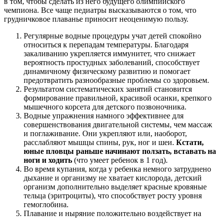
в том, чтобы сделать из него будущего олимпийского
чемпиона. Все чаще педиатры высказываются о том, что
грудничковое плаванье приносит неоценимую пользу.
Регулярные водные процедуры учат детей спокойно
относиться к перепадам температуры. Благодаря
закаливанию укрепляется иммунитет, что снижает
вероятность простудных заболеваний, способствует
динамичному физическому развитию и помогает
предотвратить разнообразные проблемы со здоровьем.
Результатом систематических занятий становится
формирование правильной, красивой осанки, крепкого
мышечного корсета для детского позвоночника.
Водные упражнения намного эффективнее для
совершенствования двигательной системы, чем массаж
и поглаживание. Они укрепляют или, наоборот,
расслабляют мышцы спины, рук, ног и шеи.
Кстати,
юные пловцы раньше начинают ползать, вставать на
ноги и ходить
(что умеет ребенок в 1 год).
Во время купания, когда у ребенка немного затруднено
дыхание и организму не хватает кислорода, детский
организм дополнительно выделяет красные кровяные
тельца (эритроциты), что способствует росту уровня
гемоглобина.
Плавание и ныряние положительно воздействует на