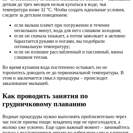
деткам до трех месяцев нельзя купаться в воде, чья
температура ниже 32 °C. Чтобы создать идеальные условия,
следите за детским поведением:
если малыш плачет при погружении в течение
нескольких минут, вода для него слишком холодная;
если он сначала хныкает, а потом замолкает и активно
барахтается руками и ногами, вы подобрали
оптимальную температуру;
если он излишне расслабленный и пассивный, ванна
слишком теплая.
Во время купания вода постепенно остывает, но не
торопитесь доводить ее до первоначальной температуры. В
этом и заключается смысл процедуры – происходит
закаливание малышей.
Как проводить занятия по
грудничковому плаванию
Водные процедуры нужно выполнять приблизительно через
час после приема пищи: младенец еще не проголодался, а
молоко уже усвоено. Еще один важный момент – занимайтесь
только с выспавшимися детьми во избежание слез и капризов.