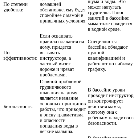
шума и воды. Это
По степени
домашней
может напугать
удобства:
обстановке, ему будет
грудничка. Плюс
спокойнее с мамой в
занятий в бассейне:
привычных условиях.
мама тоже находится
в водной среде.
Если осваивать
правила плавания на
Специалисты
дому, придется
бассейна обладают
По
вызывать
нужной
эффективности:
инструктора, а
квалификацией и
частный визит
работают по гибкому
дороже и чреват
графику.
проблемами.
Главной проблемой
грудничкового
В бассейне уроки
плавания на дому
проводит инструктор,
является незнание
он контролирует
основных принципов
Безопасность:
действия мамы,
работы, что приводит
поэтому она с
к риску травматизма
ребенком находится в
и опасности
безопасности.
попадания воды в
легкие малыша.