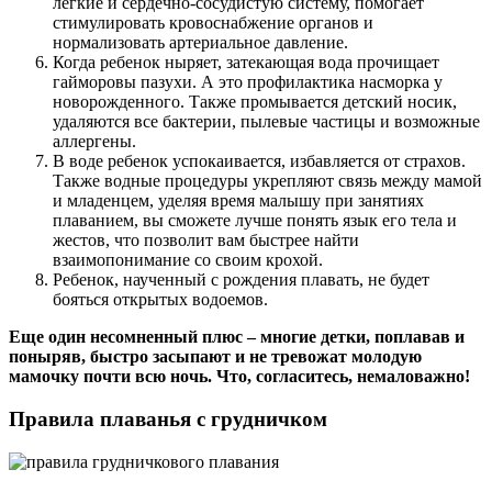
легкие и сердечно-сосудистую систему, помогает
стимулировать кровоснабжение органов и
нормализовать артериальное давление.
Когда ребенок ныряет, затекающая вода прочищает
гайморовы пазухи. А это профилактика насморка у
новорожденного. Также промывается детский носик,
удаляются все бактерии, пылевые частицы и возможные
аллергены.
В воде ребенок успокаивается, избавляется от страхов.
Также водные процедуры укрепляют связь между мамой
и младенцем, уделяя время малышу при занятиях
плаванием, вы сможете лучше понять язык его тела и
жестов, что позволит вам быстрее найти
взаимопонимание со своим крохой.
Ребенок, наученный с рождения плавать, не будет
бояться открытых водоемов.
Еще один несомненный плюс – многие детки, поплавав и
поныряв, быстро засыпают и не тревожат молодую
мамочку почти всю ночь. Что, согласитесь, немаловажно!
Правила плаванья с грудничком