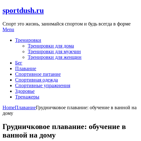
Skip
sportdush.ru
to
content
Спорт это жизнь, занимайся спортом и будь всегда в форме
Menu
Тренировки
Тренировки для дома
Тренировки для мужчин
Тренировки для женщин
Бег
Плавание
Спортивное питание
Спортивная одежда
Спортивные упражнения
Здоровье
Тренажеры
Home
Плавание
Грудничковое плавание: обучение в ванной на
дому
Грудничковое плавание: обучение в
ванной на дому