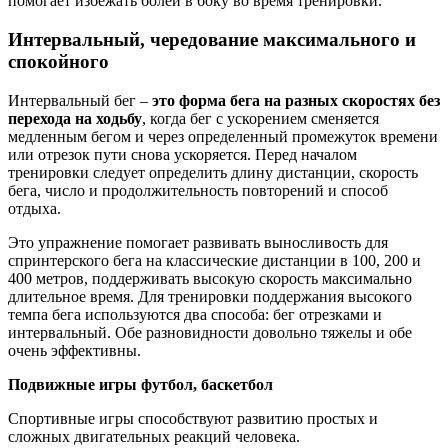
помогает избежать болей в боку во время тренировки.
Интервальный, чередование максимального и
спокойного
Интервальный бег –
это форма бега на разных скоростях без
перехода на ходьбу
, когда бег с ускорением сменяется
медленным бегом и через определенный промежуток времени
или отрезок пути снова ускоряется. Перед началом
тренировки следует определить длину дистанции, скорость
бега, число и продолжительность повторений и способ
отдыха.
Это упражнение помогает развивать выносливость для
спринтерского бега на классические дистанции в 100, 200 и
400 метров, поддерживать высокую скорость максимально
длительное время. Для тренировки поддержания высокого
темпа бега используются два способа: бег отрезками и
интервальный. Обе разновидности довольно тяжелы и обе
очень эффективны.
Подвижные игры футбол, баскетбол
Спортивные игры способствуют развитию простых и
сложных двигательных реакций человека.