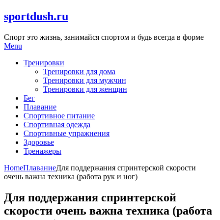
Skip
sportdush.ru
to
content
Спорт это жизнь, занимайся спортом и будь всегда в форме
Menu
Тренировки
Тренировки для дома
Тренировки для мужчин
Тренировки для женщин
Бег
Плавание
Спортивное питание
Спортивная одежда
Спортивные упражнения
Здоровье
Тренажеры
Home
Плавание
Для поддержания спринтерской скорости
очень важна техника (работа рук и ног)
Для поддержания спринтерской
скорости очень важна техника (работа