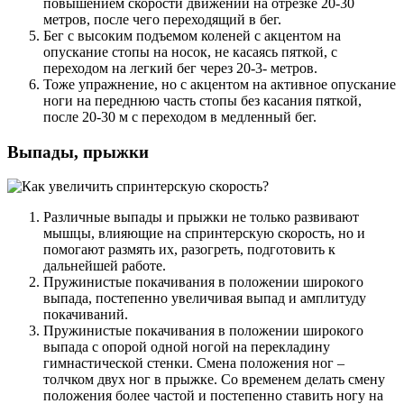
повышением скорости движений на отрезке 20-30
метров, после чего переходящий в бег.
Бег с высоким подъемом коленей с акцентом на
опускание стопы на носок, не касаясь пяткой, с
переходом на легкий бег через 20-3- метров.
Тоже упражнение, но с акцентом на активное опускание
ноги на переднюю часть стопы без касания пяткой,
после 20-30 м с переходом в медленный бег.
Выпады, прыжки
Различные выпады и прыжки не только развивают
мышцы, влияющие на спринтерскую скорость, но и
помогают размять их, разогреть, подготовить к
дальнейшей работе.
Пружинистые покачивания в положении широкого
выпада, постепенно увеличивая выпад и амплитуду
покачиваний.
Пружинистые покачивания в положении широкого
выпада с опорой одной ногой на перекладину
гимнастической стенки. Смена положения ног –
толчком двух ног в прыжке. Со временем делать смену
положения более частой и постепенно ставить ногу на