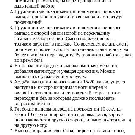
помогают размять их, разогреть, подготовить к
дальнейшей работе.
Пружинистые покачивания в положении широкого
выпада, постепенно увеличивая выпад и амплитуду
покачиваний.
Пружинистые покачивания в положении широкого
выпада с опорой одной ногой на перекладину
гимнастической стенки. Смена положения ног –
толчком двух ног в прыжке. Со временем делать смену
положения более частой и постепенно ставить ногу на
более высокую перекладину. Руки должны работать, как
во время бега.
В положении среднего выпада быстрая смена ног,
добавляя амплитуду и учащая движения. Можно
выполнять с утяжелением в руках.
Ходьба выпадами на расстоянии 15-20 шагов, упруго
наступая и быстро выпрямляя ноги вперед и
вверх.Постепенно шаги становятся быстрее, потом
переходят в бег, за которым должно последовать
встряхивание ног.
Глубокие выпады вперед на протяжении 10 секунд.
Через 10 секунд опорная нога выпрямляется, корпус
поворачивается в другую сторону, и выполняется выпад
на другую ногу.
Выпады вправо-влево. Стоя, широко расставив ноги,