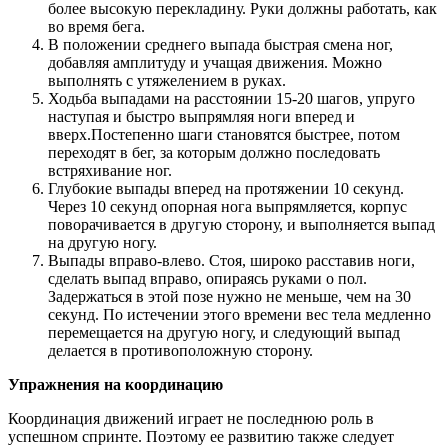
более высокую перекладину. Руки должны работать, как
во время бега.
В положении среднего выпада быстрая смена ног,
добавляя амплитуду и учащая движения. Можно
выполнять с утяжелением в руках.
Ходьба выпадами на расстоянии 15-20 шагов, упруго
наступая и быстро выпрямляя ноги вперед и
вверх.Постепенно шаги становятся быстрее, потом
переходят в бег, за которым должно последовать
встряхивание ног.
Глубокие выпады вперед на протяжении 10 секунд.
Через 10 секунд опорная нога выпрямляется, корпус
поворачивается в другую сторону, и выполняется выпад
на другую ногу.
Выпады вправо-влево. Стоя, широко расставив ноги,
сделать выпад вправо, опираясь руками о пол.
Задержаться в этой позе нужно не меньше, чем на 30
секунд. По истечении этого времени вес тела медленно
перемещается на другую ногу, и следующий выпад
делается в противоположную сторону.
Упражнения на координацию
Координация движений играет не последнюю роль в
успешном спринте. Поэтому ее развитию также следует