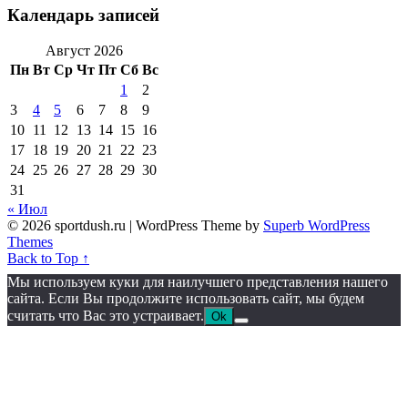
Календарь записей
Август 2026
Пн
Вт
Ср
Чт
Пт
Сб
Вс
1
2
3
4
5
6
7
8
9
10
11
12
13
14
15
16
17
18
19
20
21
22
23
24
25
26
27
28
29
30
31
« Июл
© 2026 sportdush.ru
| WordPress Theme by
Superb WordPress
Themes
Back to Top ↑
Мы используем куки для наилучшего представления нашего
сайта. Если Вы продолжите использовать сайт, мы будем
считать что Вас это устраивает.
Ok