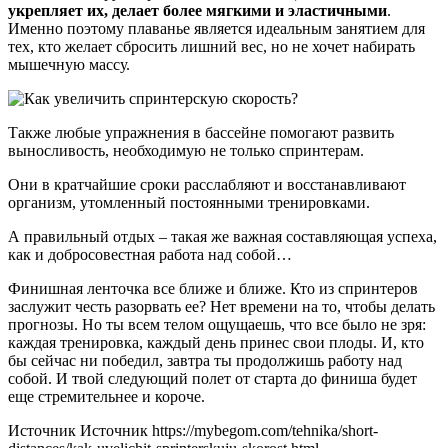
укрепляет их, делает более мягкими и эластичными
.
Именно поэтому плаванье является идеальным занятием для
тех, кто желает сбросить лишний вес, но не хочет набирать
мышечную массу.
Также любые упражнения в бассейне помогают развить
выносливость, необходимую не только спринтерам.
Они в кратчайшие сроки расслабляют и восстанавливают
организм, утомленный постоянными тренировками.
А правильный отдых – такая же важная составляющая успеха,
как и добросовестная работа над собой…
Финишная ленточка все ближе и ближе. Кто из спринтеров
заслужит честь разорвать ее? Нет времени на то, чтобы делать
прогнозы. Но ты всем телом ощущаешь, что все было не зря:
каждая тренировка, каждый день принес свои плоды. И, кто
бы сейчас ни победил, завтра ты продолжишь работу над
собой. И твой следующий полет от старта до финиша будет
еще стремительнее и короче.
Источник Источник https://mybegom.com/tehnika/short-