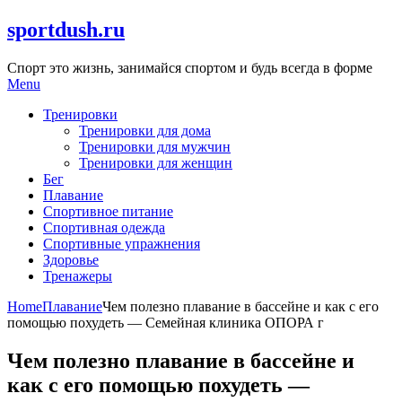
Skip
sportdush.ru
to
content
Спорт это жизнь, занимайся спортом и будь всегда в форме
Menu
Тренировки
Тренировки для дома
Тренировки для мужчин
Тренировки для женщин
Бег
Плавание
Спортивное питание
Спортивная одежда
Спортивные упражнения
Здоровье
Тренажеры
Home
Плавание
Чем полезно плавание в бассейне и как с его
помощью похудеть — Семейная клиника ОПОРА г
Чем полезно плавание в бассейне и
как с его помощью похудеть —