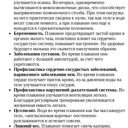
улучшается осанка. Во-вторых, одновременно
вытягиваются межпозвоночные диски, что способствует
выпрямлению позвоночного столба. При этом нагрузка
на него практически сведена к нулю, так как тело в воде
весит совсем немного, а при плавании оно еще и
находится в горизонтальном положении.
Беременность.
Плавание предотвращает застой крови в
органах малого таза, позитивно влияет на сердечно-
сосудистую систему, повышает настроение. На здоровье
будущего малыша это скажется наилучшим образом.
Заболевания суставов.
Во время плавания они
работают с большей амплитудой, за счет чего
укрепляются.
Профилактика сердечно-сосудистых заболеваний,
варикозного заболевания вен.
Во время плавания
сердце получает приток крови, из-за давления воды на
тело улучшается тонус сосудов.
Профилактика нарушений дыхательной системы.
Во
время плавания улучшается вентиляция легких.
Благодаря регулярным тренировкам увеличивается
жизненная емкость легких.
Целлюлит.
Вода во время плавания как бы массажирует
тело, «апельсиновая корочка» постепенно
разглаживается и исчезает совсем.
Лишний вес.
Плавание помогает сжечь калории,