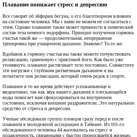
Плавание понижает стресс и депрессию
Все говорят об эйфории бегуна, о его благотворном влиянии
на состояние человека. Мы с вами не можем не согласиться с
этим. Однако плавание также может привнести в химический
состав тела немного эндорфина. Принцип получения гормона
счастья такой же — продолжительная, непрерывная
тренировка при учащенном дыхании. Знакомо? То-то же.
Вдобавок к гормону счастья вы также можете почувствовать
релаксацию, сравнимую с практикой йоги. Как было уже
упомянуто, плавание растягивает тело постоянно. Совместите
эти нагрузки с глубоким ритмичным дыханием и вы
испытаете пик релаксации, который очень редок в спорте.
Плавание в то же время действует успокаивающе и
медиативно, так как звук вашего дыхания и плескающейся
воды помогает вам сфокусироваться на внутреннем
состоянии, исключая внешние раздражители. Это натуральное
средство от стресса и депрессии.
Ученые обследовали группу пловцов сразу перед и после
плавания в молодежной ассоциации в Тайване. Из 101-го
обследованного человека 44 жаловались на стресс и
подавленность, связанными с быстро проносящейся жизнью.