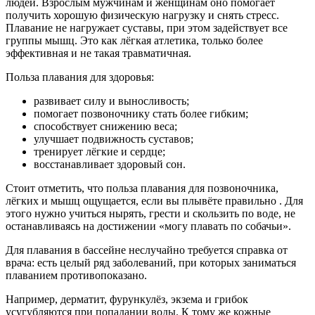
людей. Взрослым мужчинам и женщинам оно помогает
получить хорошую физическую нагрузку и снять стресс.
Плавание не нагружает суставы, при этом задействует все
группы мышц. Это как лёгкая атлетика, только более
эффективная и не такая травматичная.
Польза плавания для здоровья:
развивает силу и выносливость;
помогает позвоночнику стать более гибким;
способствует снижению веса;
улучшает подвижность суставов;
тренирует лёгкие и сердце;
восстанавливает здоровый сон.
Стоит отметить, что польза плавания для позвоночника,
лёгких и мышц ощущается, если вы плывёте правильно . Для
этого нужно учиться нырять, грести и скользить по воде, не
останавливаясь на достижении «могу плавать по собачьи».
Для плавания в бассейне неслучайно требуется справка от
врача: есть целый ряд заболеваний, при которых заниматься
плаванием противопоказано.
Например, дерматит, фурункулёз, экзема и грибок
усугубляются при попадании воды. К тому же кожные