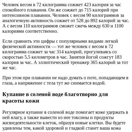
Человек весом в 72 килограмма сожжет 423 калория за час
спокойного плавания. Он же сожжет до 715 калорий при
интенсивном плавании. Человек с весом 90 килограммов за
аналогичную активность сожжет от 528 до 892 калорий за час.
А с весом 110 килограммов сможет сжечь между 630 и 1100
калориями соответственно.
Если сравнить эти цифры с популярными видами легкой
физической активности — тот же человек с весом в 72
килограмма сожжет за час 314 калорий, прогуливаясь со
скоростью 5,5 километров в час. Занятия йогой сожгут 183
калория за час. А эллиптический тренажер 365 калорий за тот
же час.
При этом при плавании не надо думать о поте, попадающем в
глаза, а напряжение с тела тут же снимается водой.
Купание в соленой воде благотворно для
красоты кожи
Регулярное купание в соленой воде помогает коже удержать в
ней влагу, а также вывести из нее токсины и продукты
жизнедеятельности клеток, образуя новые клетки. Вы будете
удивлены тем, какой здоровой и гладкой станет ваша кожа