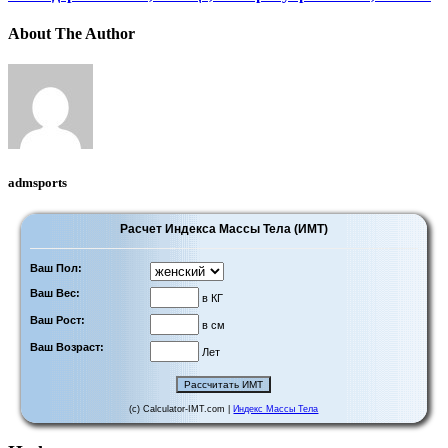
About The Author
admsports
Расчет Индекса Массы Тела (ИМТ)
Ваш Пол:
Ваш Вес:
в КГ
Ваш Рост:
в см
Ваш Возраст:
Лет
(c) Calculator-IMT.com |
Индекс Массы Тела