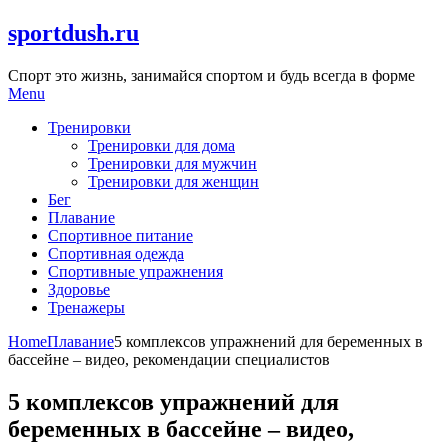
Skip
sportdush.ru
to
content
Спорт это жизнь, занимайся спортом и будь всегда в форме
Menu
Тренировки
Тренировки для дома
Тренировки для мужчин
Тренировки для женщин
Бег
Плавание
Спортивное питание
Спортивная одежда
Спортивные упражнения
Здоровье
Тренажеры
Home
Плавание
5 комплексов упражнений для беременных в
бассейне – видео, рекомендации специалистов
5 комплексов упражнений для
беременных в бассейне – видео,