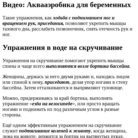
Видео: Аквааэробика для беременных
Такие упражнения, как
ходьба с подниманием ног и
вращением рук, приседания,
позволяют укрепить мышцы
тазового дна, расслабить позвоночник, снять отечность рук и
ног.
Упражнения в воде на скручивание
Упражнения на скручивание помогают укрепить мышцы
спины и чаще всего
выполняются возле бортика бассейна
.
Женщины, держась за него двумя руками и, находясь лицом
или спиной к нему,
приседают
, делая упор ногами в стену
бассейна. Затем отталкиваются и выпрямляют туловище.
Можно, придерживаясь за край бортика, выполнять
упражнение «
езда на велосипеде
», или просто вращать
ногами и поднимать их под различным углом в разные
стороны.
Ещё одним эффективным упражнением на скручивание
служит
подтягивание коленей к животу
, когда женщина,
лежа на животе, держится за бортик на вытянутых руках.