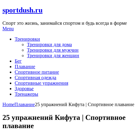
Skip
sportdush.ru
to
content
Спорт это жизнь, занимайся спортом и будь всегда в форме
Menu
Тренировки
Тренировки для дома
Тренировки для мужчин
Тренировки для женщин
Бег
Плавание
Спортивное питание
Спортивная одежда
Спортивные упражнения
Здоровье
Тренажеры
Home
Плавание
25 упражнений Кифута | Спортивное плавание
25 упражнений Кифута | Спортивное
плавание