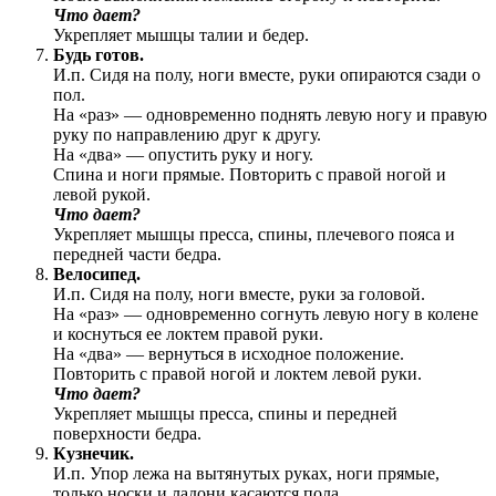
Что дает?
Укрепляет мышцы талии и бедер.
Будь готов.
И.п. Сидя на полу, ноги вместе, руки опираются сзади о
пол.
На «раз» — одновременно поднять левую ногу и правую
руку по направлению друг к другу.
На «два» — опустить руку и ногу.
Спина и ноги прямые. Повторить с правой ногой и
левой рукой.
Что дает?
Укрепляет мышцы пресса, спины, плечевого пояса и
передней части бедра.
Велосипед.
И.п. Сидя на полу, ноги вместе, руки за головой.
На «раз» — одновременно согнуть левую ногу в колене
и коснуться ее локтем правой руки.
На «два» — вернуться в исходное положение.
Повторить с правой ногой и локтем левой руки.
Что дает?
Укрепляет мышцы пресса, спины и передней
поверхности бедра.
Кузнечик.
И.п. Упор лежа на вытянутых руках, ноги прямые,
только носки и ладони касаются пола.