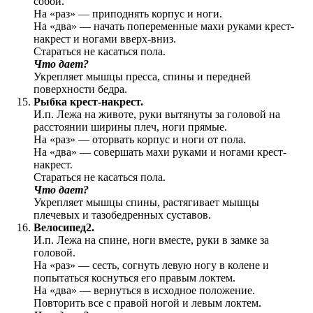
собой.
На «раз» — приподнять корпус и ноги.
На «два» — начать попеременные махи руками крест-
накрест и ногами вверх-вниз.
Стараться не касаться пола.
Что дает?
Укрепляет мышцы пресса, спины и передней
поверхности бедра.
Рыбка крест-накрест.
И.п. Лежа на животе, руки вытянуты за головой на
расстоянии ширины плеч, ноги прямые.
На «раз» — оторвать корпус и ноги от пола.
На «два» — совершать махи руками и ногами крест-
накрест.
Стараться не касаться пола.
Что дает?
Укрепляет мышцы спины, растягивает мышцы
плечевых и тазобедренных суставов.
Велосипед2.
И.п. Лежа на спине, ноги вместе, руки в замке за
головой.
На «раз» — сесть, согнуть левую ногу в колене и
попытаться коснуться его правым локтем.
На «два» — вернуться в исходное положение.
Повторить все с правой ногой и левым локтем.