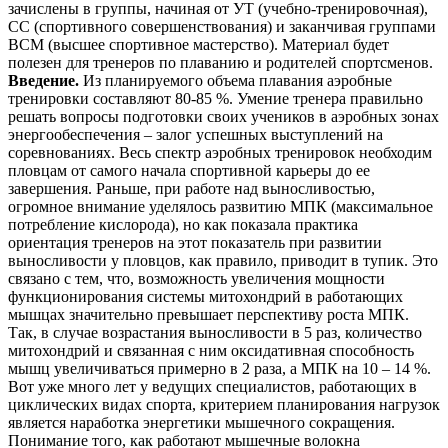
зачислены в группы, начиная от УТ (учебно-тренировочная),
СС (спортивного совершенствования) и заканчивая группами
ВСМ (высшее спортивное мастерство). Материал будет
полезен для тренеров по плаванию и родителей спортсменов.
Введение.
Из планируемого объема плавания аэробные
тренировки составляют 80-85 %. Умение тренера правильно
решать вопросы подготовки своих учеников в аэробных зонах
энергообеспечения – залог успешных выступлений на
соревнованиях. Весь спектр аэробных тренировок необходим
пловцам от самого начала спортивной карьеры до ее
завершения. Раньше, при работе над выносливостью,
огромное внимание уделялось развитию МПК (максимальное
потребление кислорода), но как показала практика
ориентация тренеров на этот показатель при развитии
выносливости у пловцов, как правило, приводит в тупик. Это
связано с тем, что, возможность увеличения мощности
функционирования системы митохондрий в работающих
мышцах значительно превышает перспективу роста МПК.
Так, в случае возрастания выносливости в 5 раз, количество
митохондрий и связанная с ним оксидативная способность
мышц увеличиваться примерно в 2 раза, а МПК на 10 – 14 %.
Вот уже много лет у ведущих специалистов, работающих в
циклических видах спорта, критерием планирования нагрузок
является наработка энергетики мышечного сокращения.
Понимание того, как работают мышечные волокна