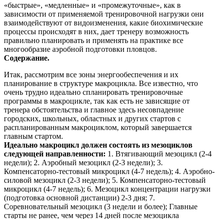
«быстрые», «медленные» и «промежуточные», как в
зависимости от применяемой тренировочной нагрузки они
взаимодействуют от видоизменения, какие биохимические
процессы происходят в них, дает тренеру возможность
правильно планировать и применять на практике все
многообразие аэробной подготовки пловцов.
Содержание.
Итак, рассмотрим все зоны энергообеспечения и их
планирование в структуре макроцикла. Все известно, что
очень трудно идеально спланировать тренировочные
программы в макроцикле, так как есть не зависящие от
тренера обстоятельства и главное здесь несовпадение
городских, школьных, областных и других стартов с
распланированным макроциклом, который завершается
главным стартом.
Идеально макроцикл должен состоять из мезоциклов
следующей направленности:
1. Втягивающий мезоцикл (2-4
недели); 2. Аэробный мезоцикл (2-3 недели); 3.
Компенсаторно-тестовый микроцикл (4-7 недель); 4. Аэробно-
силовой мезоцикл (2-3 недели); 5. Компенсаторно-тестовый
микроцикл (4-7 недель); 6. Мезоцикл концентрации нагрузки
(подготовка основной дистанции) 2-3 дня; 7.
Соревновательный мезоцикл (3 недели и более); Главные
старты не ранее, чем через 14 дней после мезоцикла