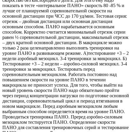
скоростью без кислородного долга. Для этого ему надо
показать в тесте «интервальное ПАНО» скорость 80 -85 % и
лучше от планируемой соревновательной скорости на
основной дистанции при ЧСС до 170 уд/мин. Тестовая серия:
отрезок – двойная дистанция или основная дистанция
основным способом. ПАНО нарабатывается основным
способом. Корректно считается минимальный отрезок серии
равен ½ соревновательной дистанции, максимальный отрезок
– двух кратной основной дистанции. В макроцикле можно
только 2 раза целенаправленно выполнять тренировки на
уровне ПАНО в развивающем режиме. А)тестирование +3 – 2
недели аэробный мезоцикл. 3-4 тренировки за микроцикл. Б)
Тестирование +3 – 2 недели – аэробно-силовой мезоцикл. 3-4
тренировки за микроцикл. Тестировать перед
соревновательным мезоциклом. Работать постоянно над
повышением скорости на уровне ПАНО в течении
макроцикла не приносит успеха. Для того, чтобы выйти на
новый уровень скорости ПАНО надо обязательно пройти
через период концентрации нагрузки по подготовке основной
дистанции, соревновательный цикл и период втягивания в
новом макроцикле. Перед аэробным мезоциклом любым
выбранным способом определяется время на уровне ПАНО.
Проводиться тренировка ПАНО. Преред аэробно-силовым
мезоциклом тестируется ПАНО. Определение скорости
ПАНО для составления тренировочных серий и тестирование