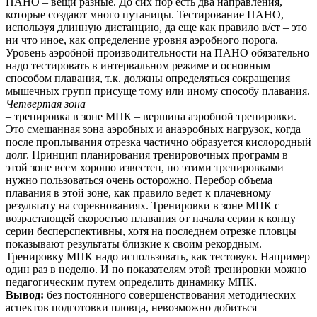
ПАНО – вещи разные. До сих пор есть два направления,
которые создают много путаницы. Тестирование ПАНО,
используя длинную дистанцию, да еще как правило в/ст – это
ни что иное, как определение уровня аэробного порога.
Уровень аэробной производительности на ПАНО обязательно
надо тестировать в интервальном режиме и основным
способом плавания, т.к. должны определяться сокращения
мышечных групп присуще тому или иному способу плавания.
Четвертая зона
– тренировка в зоне МПК – вершина аэробной тренировки.
Это смешанная зона аэробных и анаэробных нагрузок, когда
после проплывания отрезка частично образуется кислородный
долг. Принцип планирования тренировочных программ в
этой зоне всем хорошо известен, но этими тренировками
нужно пользоваться очень осторожно. Перебор объема
плавания в этой зоне, как правило ведет к плачевному
результату на соревнованиях. Тренировки в зоне МПК с
возрастающей скоростью плавания от начала серии к концу
серии бесперспективны, хотя на последнем отрезке пловцы
показывают результаты близкие к своим рекордным.
Тренировку МПК надо использовать, как тестовую. Например
один раз в неделю. И по показателям этой тренировки можно
педагогическим путем определить динамику МПК.
Вывод:
без постоянного совершенствования методических
аспектов подготовки пловца, невозможно добиться