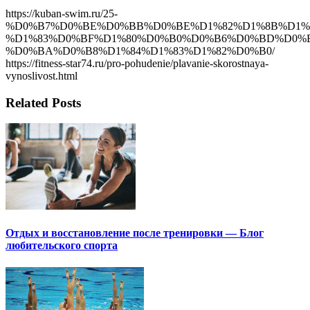
https://kuban-swim.ru/25-
%D0%B7%D0%BE%D0%BB%D0%BE%D1%82%D1%8B%D1%8
%D1%83%D0%BF%D1%80%D0%B0%D0%B6%D0%BD%D0%
%D0%BA%D0%B8%D1%84%D1%83%D1%82%D0%B0/
https://fitness-star74.ru/pro-pohudenie/plavanie-skorostnaya-
vynoslivost.html
Related Posts
Отдых и восстановление после тренировки — Блог
любительского спорта