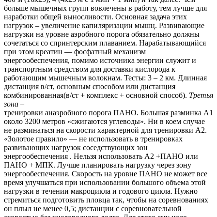
больше мышечных групп вовлечены в работу, тем лучше для
наработки общей выносливости. Основная задача этих
нагрузок – увеличение капиляризации мышц. Развивающие
нагрузки на уровне аэробного порога обязательно должны
сочетаться со спринтерским плаванием. Нарабатывающийся
при этом креатин — фосфатный механизм
энергообеспечения, помимо источника энергии служит и
транспортным средством для доставки кислорода к
работающим мышечным волокнам. Тесты: 3 – 2 км. Длинная
дистанция в/ст, основным способом или дистанция
комбинированная(в/ст + комплекс + основной способ).
Третья
зона –
тренировки анаэробного порога ПАНО. Большая разминка А1
около 3200 метров «сжигаются углеводы». Ни в коем случае
не разминаться на скорости характерной для тренировки А2.
«Золотое правило» — не использовать в тренировках
развивающих нагрузок соседствующих зон
энергообеспечения . Нельзя использовать А2 +ПАНО или
ПАНО + МПК. Лучше планировать нагрузку через зону
энергообеспечения. Скорость на уровне ПАНО не может все
время улучшаться при использовании большого объема этой
нагрузки в течении макроцикла и годового цикла. Нужно
стремиться подготовить пловца так, чтобы на соревнованиях
он плыл не менее 0,5; дистанции с соревновательной