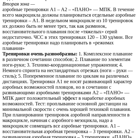
Вторая зона —
аэробные тренировки А1 – А2 – «ПАНО» — МПК. В течение
всего макроцикла должны планироваться отдельные аэробные
тренировки – А1. В недельном микроцикле из 10 тренировок
их должно быть не менее трех, так как разминок,
восстановительного плавания после «тяжелых» серий
недостаточно. ЧСС в этих тренировках 120 – 130 уд/мин. Все
аэробные тренировки надо планировать в «режимах
плавания»
Тренировки очень разнообразны:
1. Комплексное плавание
в различном сочетании способов; 2. Плавание по элементам
ноги-руки; 3. Технико-координационные упражнения; 4.
Немного спринта на нестандартных отрезках (ноги – руки —
стиль); 5. Попеременное плавание по циклам на различных
дистанциях. Тренировки А1 не носят развивающий характер
аэробных возможностей пловцов, но в сочетании с
развивающими аэробными тренировками А2 – «ПАНО» —
МПК дают положительный эффект в наработке аэробных
возможностей. Тест: проплывание основной дистанции на
минимальной скорости с очень хорошей техникой плавания.
При планировании тренировок аэробной направленности в
макроцикле, начиная с аэробного мезоцикла, надо а
микроцикле совмещать все аэробные тренировки. А1 –
восстановительная аэробная тренировка – 3 тренировки. А2 –
развивающая аэробная тренировка – 3 тренировки. «ПАНО»