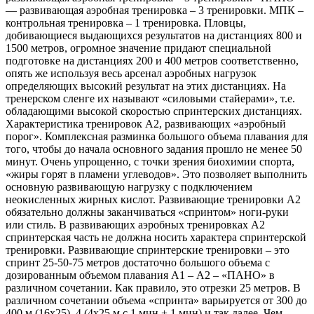
— развивающая аэробная тренировка – 3 тренировки. МПК –
контрольная тренировка – 1 тренировка. Пловцы,
добивающиеся выдающихся результатов на дистанциях 800 и
1500 метров, огромное значение придают специальной
подготовке на дистанциях 200 и 400 метров соответственно,
опять же используя весь арсенал аэробных нагрузок
определяющих высокий результат на этих дистанциях. На
тренерском сленге их называют «силовыми стайерами», т.е.
обладающими высокой скоростью спринтерских дистанциях.
Характеристика тренировок А2, развивающих «аэробный
порог». Комплексная разминка большого объема плавания для
того, чтобы до начала основного задания прошло не менее 50
минут. Очень упрощенно, с точки зрения биохимии спорта,
«жиры горят в пламени углеводов». Это позволяет выполнить
основную развивающую нагрузку с подключением
неокисленных жирных кислот. Развивающие тренировки А2
обязательно должны заканчиваться «спринтом» ноги-руки
или стиль. В развивающих аэробных тренировках А2
спринтерская часть не должна носить характера спринтерской
тренировки. Развивающие спринтерские тренировки – это
спринт 25-50-75 метров достаточно большого объема с
дозированным объемом плавания А1 – А2 – «ПАНО» в
различном сочетании. Как правило, это отрезки 25 метров. В
различном сочетании объема «спринта» варьируется от 300 до
400 м (16х25), 4 (4х25 м с 1 мин + 1 мин) и так далее. Чем