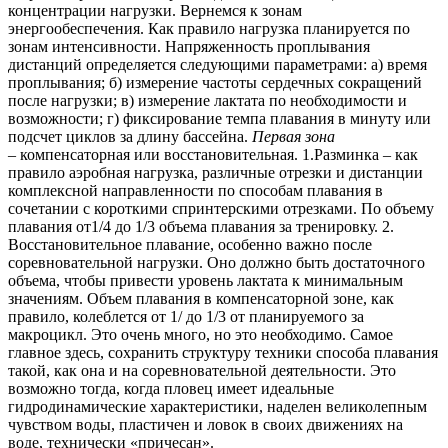
концентрации нагрузки. Вернемся к зонам
энергообеспечения. Как правило нагрузка планируется по
зонам интенсивности. Напряженность проплывания
дистанций определяется следующими параметрами: а) время
проплывания; б) измерение частоты сердечных сокращений
после нагрузки; в) измерение лактата по необходимости и
возможности; г) фиксирование темпа плавания в минуту или
подсчет циклов за длину бассейна.
Первая зона
– компенсаторная или восстановительная. 1.Разминка – как
правило аэробная нагрузка, различные отрезки и дистанции
комплексной направленности по способам плавания в
сочетании с короткими спринтерскими отрезками. По объему
плавания от1/4 до 1/3 объема плавания за тренировку. 2.
Восстановительное плавание, особенно важно после
соревновательной нагрузки. Оно должно быть достаточного
объема, чтобы привести уровень лактата к минимальным
значениям. Объем плавания в компенсаторной зоне, как
правило, колеблется от 1/ до 1/3 от планируемого за
макроцикл. Это очень много, но это необходимо. Самое
главное здесь, сохранить структуру техники способа плавания
такой, как она и на соревновательной деятельности. Это
возможно тогда, когда пловец имеет идеальные
гидродинамические характеристики, наделен великолепным
чувством воды, пластичен и ловок в своих движениях на
воде, технически «причесан».