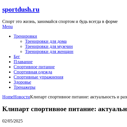
Skip
sportdush.ru
to
content
Спорт это жизнь, занимайся спортом и будь всегда в форме
Menu
Тренировки
Тренировки для дома
Тренировки для мужчин
Тренировки для женщин
Бег
Плавание
Спортивное питание
Спортивная одежда
Спортивные упражнения
Здоровье
Тренажеры
Home
Новости
Клипарт спортивное питание: актуальность и ра
Клипарт спортивное питание: актуальн
02/05/2025