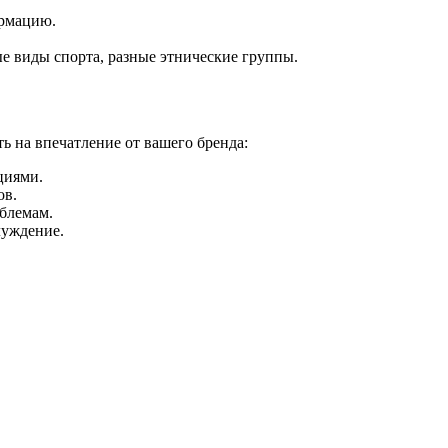
ормацию.
е виды спорта, разные этнические группы.
ь на впечатление от вашего бренда:
циями.
ов.
облемам.
луждение.