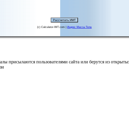
(c) Calculator-IMT.com |
Индекс Массы Тела
алы присылаются пользователями сайта или берутся из открытых
зи