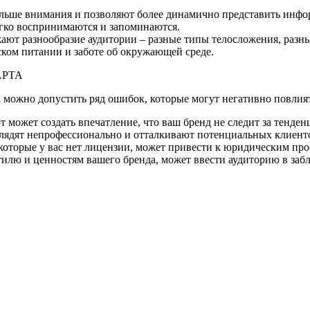
льше внимания и позволяют более динамично представить инф
гко воспринимаются и запоминаются.
ают разнообразие аудитории – разные типы телосложения, разны
ском питании и заботе об окружающей среде.
АРТА
 можно допустить ряд ошибок, которые могут негативно повлият
может создать впечатление, что ваш бренд не следит за тенден
глядят непрофессионально и отталкивают потенциальных клиент
которые у вас нет лицензии, может привести к юридическим пр
стилю и ценностям вашего бренда, может ввести аудиторию в заб