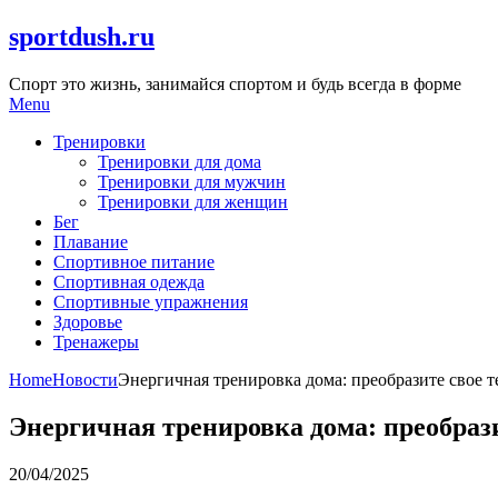
Skip
sportdush.ru
to
content
Спорт это жизнь, занимайся спортом и будь всегда в форме
Menu
Тренировки
Тренировки для дома
Тренировки для мужчин
Тренировки для женщин
Бег
Плавание
Спортивное питание
Спортивная одежда
Спортивные упражнения
Здоровье
Тренажеры
Home
Новости
Энергичная тренировка дома: преобразите свое т
Энергичная тренировка дома: преобрази
20/04/2025