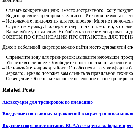
занятиям?
– Ставьте конкретные цели: Вместо абстрактного «хочу похуде
– Ведите дневник тренировок: Записывайте свои результаты, ч
– Используйте приложения для тренировок: Многие приложения
– Слушайте музыку: Подберите энергичный плейлист, который б
– Варьируйте упражнения: Не бойтесь экспериментировать и д
СОВЕТЫ ПО ОРГАНИЗАЦИИ ПРОСТРАНСТВА ДЛЯ ТРЕН
Даже в небольшой квартире можно найти место для занятий спо
– Определите зону для тренировок: Выделите небольшое простра
– Уберите все лишнее: Освободите пространство от мебели и д
– Используйте коврик для йоги: Он обеспечит вам комфорт и 
– Зеркало: Зеркало поможет вам следить за правильной техни
– Освещение: Обеспечьте хорошее освещение в зоне тренирово
Related Posts
Аксессуары для тренировок по плаванию
Внедрение спортивных упражнений в играх для школьнико
Вкусное спортивное питание BCAA: секреты выбора и пре