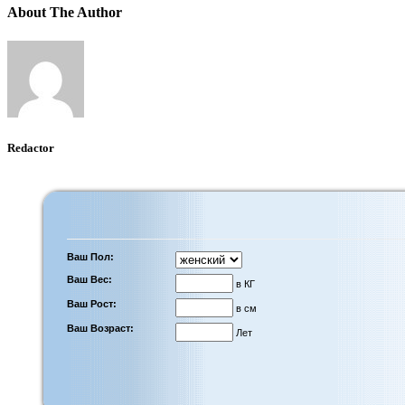
About The Author
Redactor
Ваш Пол:
Ваш Вес:
в КГ
Ваш Рост:
в см
Ваш Возраст:
Лет