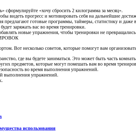
ть» сформулируйте «хочу сбросить 2 килограмма за месяц».
тобы видеть прогресс и мотивировать себя на дальнейшие дости
 предлагают готовые программы, таймеры, статистику и даже в
удет заряжать вас во время тренировки.
обавлять новые упражнения, чтобы тренировки не превращались 
ИРОВОК
ртом. Вот несколько советов, которые помогут вам организовать
нство, где вы будете заниматься. Это может быть часть комнаты
ругих предметов, которые могут помешать вам во время трениро
безопасность во время выполнения упражнений.
кой выполнения упражнений.
к.
в
имущества использования