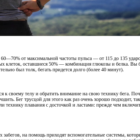
 60—70% от максимальной частоты пульса — от 115 до 135 ударо
х клеток, оставшиеся 50% — комбинация глюкозы и белка. Вы бе
тельно был толк, бегать придется долго (более 40 минут).
я к своему телу и обратить внимание на свою технику бега. Поч
шить. Бег трусцой для этого как раз очень хорошо подходит, та
ли технику плавания с досточкой и ластами: прежде чем включи
забегов, на помощь приходят вспомогательные системы, которы