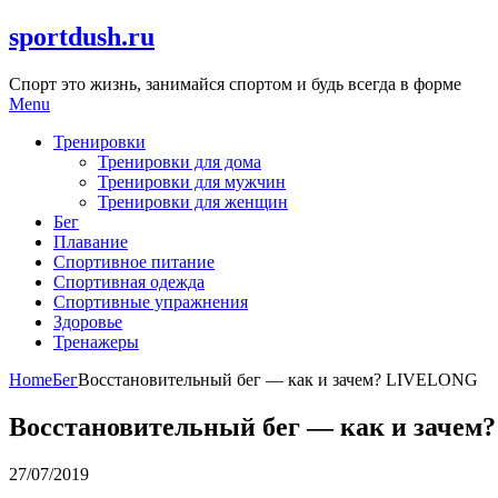
Skip
sportdush.ru
to
content
Спорт это жизнь, занимайся спортом и будь всегда в форме
Menu
Тренировки
Тренировки для дома
Тренировки для мужчин
Тренировки для женщин
Бег
Плавание
Спортивное питание
Спортивная одежда
Спортивные упражнения
Здоровье
Тренажеры
Home
Бег
Восстановительный бег — как и зачем? LIVELONG
Восстановительный бег — как и заче
27/07/2019