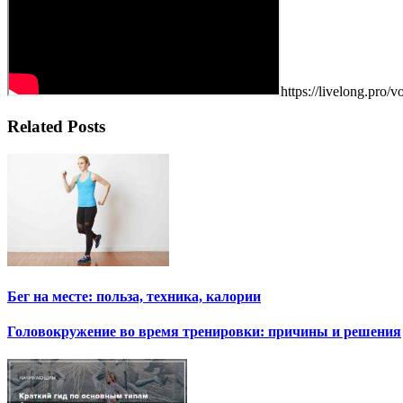
https://livelong.pro/v
Related Posts
Бег на месте: польза, техника, калории
Головокружение во время тренировки: причины и решения