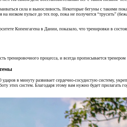
раиваться сила и выносливость. Некоторые бегуны с такими показ
 на низком пульсе до тех пор, пока не получится “трусить” (бе
итете Копенгагена в Дании, показало, что тренировки в состо
асть тренировочного процесса, и всегда прописывается тренеро
стемы
даров в минуту развивает сердечно-сосудистую систему, укреп
оту этих систем. Благодаря этому вам нужно будет прилагать г