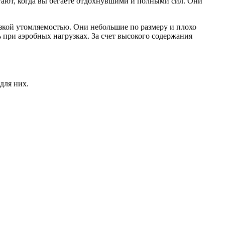
тают, когда вы бегаете отдохнувшими и полными сил. Они
зкой утомляемостью. Они небольшие по размеру и плохо
 при аэробных нагрузках. За счет высокого содержания
для них.