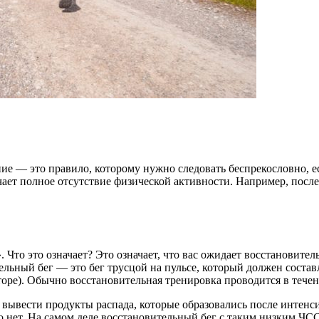
ие — это правило, которому нужно следовать беспрекословно, е
чает полное отсутствие физической активности. Например, посл
 Что это означает? Это означает, что вас ожидает восстановите
льный бег — это бег трусцой на пульсе, который должен состав
ре). Обычно восстановительная тренировка проводится в течени
е вывести продукты распада, которые образовались после интенс
о нет. На самом деле восстановительный бег с таким низким ЧСС