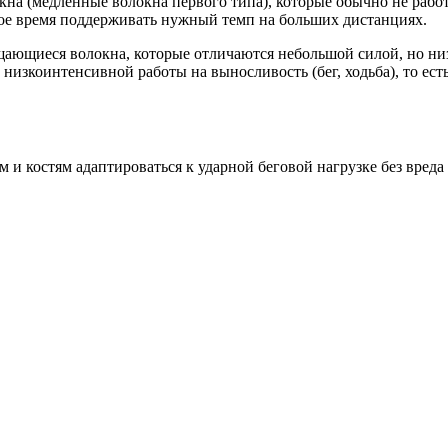
кна (медленные волокна первого типа), которые обычно не рабо
ное время поддерживать нужный темп на больших дистанциях.
ающиеся волокна, которые отличаются небольшой силой, но ни
изкоинтенсивной работы на выносливость (бег, ходьба), то есть
и костям адаптироваться к ударной беговой нагрузке без вреда 