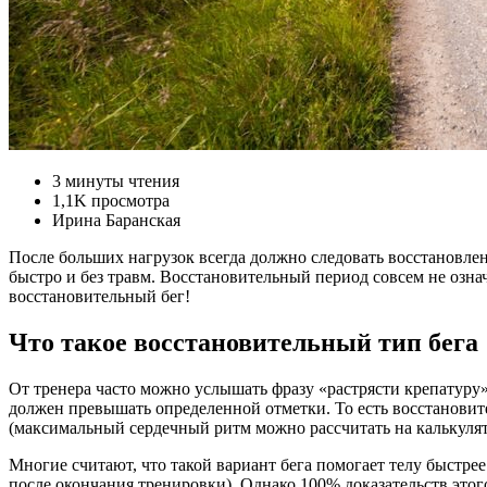
3 минуты чтения
1,1K просмотра
Ирина Баранская
После больших нагрузок всегда должно следовать восстановлен
быстро и без травм. Восстановительный период совсем не озна
восстановительный бег!
Что такое восстановительный тип бега
От тренера часто можно услышать фразу «растрясти крепатуру».
должен превышать определенной отметки. То есть восстановите
(максимальный сердечный ритм можно рассчитать на калькулято
Многие считают, что такой вариант бега помогает телу быстре
после окончания тренировки). Однако 100% доказательств этог