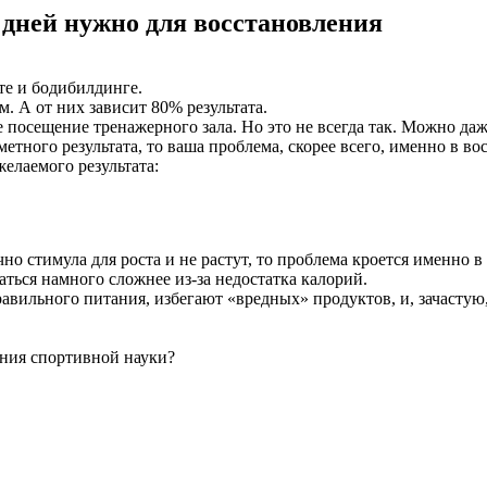
дней нужно для восстановления
те и бодибилдинге.
. А от них зависит 80% результата.
посещение тренажерного зала. Но это не всегда так. Можно даж
метного результата, то ваша проблема, скорее всего, именно в во
елаемого результата:
о стимула для роста и не растут, то проблема кроется именно в 
ься намного сложнее из-за недостатка калорий.
вильного питания, избегают «вредных» продуктов, и, зачастую
ения спортивной науки?