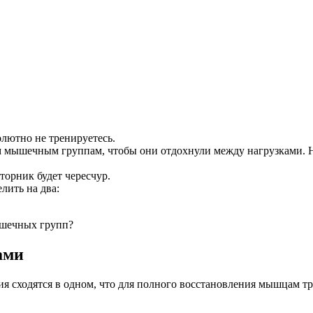
олютно не тренируетесь.
 мышечным группам, чтобы они отдохнули между нагрузками. Нап
торник будет чересчур.
лить на два:
ышечных групп?
ами
я сходятся в одном, что для полного восстановления мышцам треб