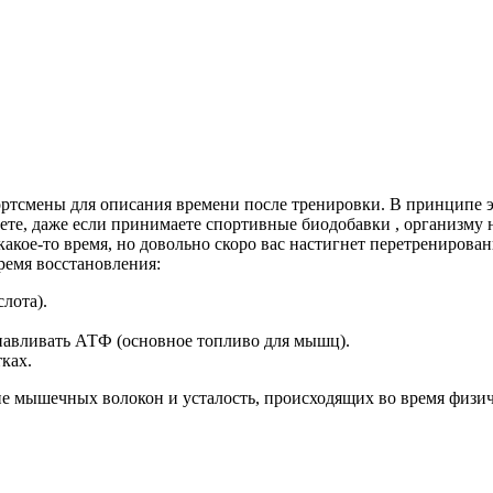
смены для описания времени после тренировки. В принципе это 
аете, даже если принимаете спортивные биодобавки , организму 
акое-то время, но довольно скоро вас настигнет перетренирован
ремя восстановления:
лота).
анавливать АТФ (основное топливо для мышц).
ках.
ие мышечных волокон и усталость, происходящих во время физич