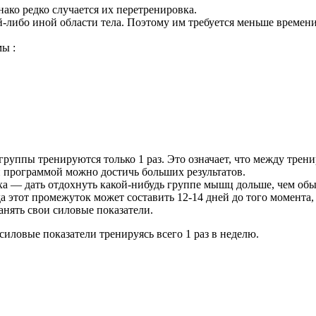
ако редко случается их перетренировка.
й-либо иной области тела. Поэтому им требуется меньше времени
ы :
уппы тренируются только 1 раз. Это означает, что между трени
й программой можно достичь больших результатов.
 — дать отдохнуть какой-нибудь группе мышц дольше, чем обыч
гда этот промежуток может составить 12-14 дней до того момента
анять свои силовые показатели.
иловые показатели тренируясь всего 1 раз в неделю.