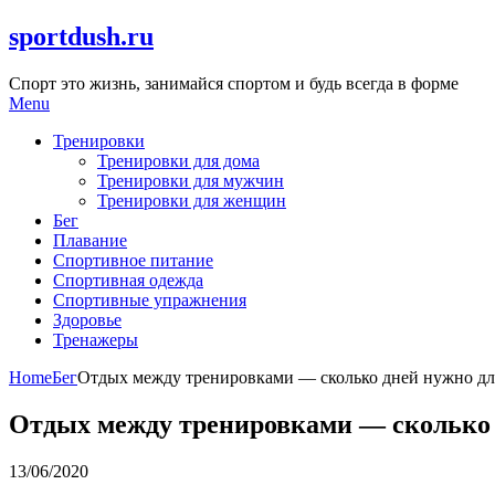
Skip
sportdush.ru
to
content
Спорт это жизнь, занимайся спортом и будь всегда в форме
Menu
Тренировки
Тренировки для дома
Тренировки для мужчин
Тренировки для женщин
Бег
Плавание
Спортивное питание
Спортивная одежда
Спортивные упражнения
Здоровье
Тренажеры
Home
Бег
Отдых между тренировками — сколько дней нужно дл
Отдых между тренировками — сколько 
13/06/2020