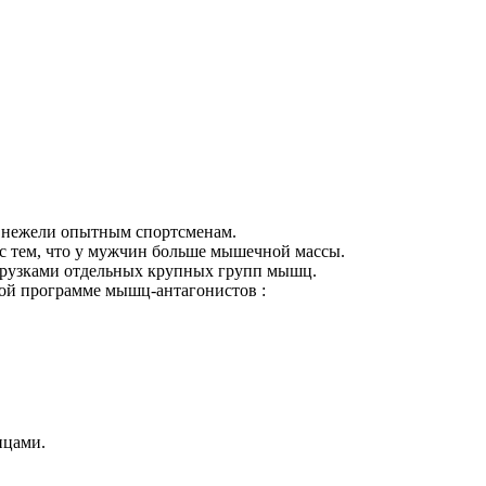
и, нежели опытным спортсменам.
 с тем, что у мужчин больше мышечной массы.
грузками отдельных крупных групп мышц.
чной программе мышц-антагонистов :
ицами.