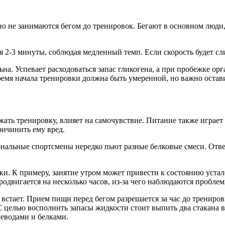
не занимаются бегом до тренировок. Бегают в основном люди, 
я 2-3 минуты, соблюдая медленный темп. Если скорость будет с
на. Успевает расходоваться запас гликогена, а при пробежке ор
емя начала тренировки должна быть умеренной, но важно остави
олжать тренировку, влияет на самочувствие. Питание также игра
ричинить ему вред.
нальные спортсмены нередко пьют разные белковые смеси. Ответ
и. К примеру, занятие утром может привести к состоянию устало
двигается на несколько часов, из-за чего наблюдаются проблем
ано встает. Прием пищи перед бегом разрешается за час до трени
 целью восполнить запасы жидкости стоит выпить два стакана во
леводами и белками.