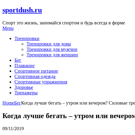
Skip
sportdush.ru
to
content
Спорт это жизнь, занимайся спортом и будь всегда в форме
Menu
Тренировки
Тренировки для дома
Тренировки для мужчин
Тренировки для женщин
Бег
Плавание
Спортивное питание
Спортивная одежда
Спортивные упражнения
Здоровье
Тренажеры
Home
Бег
Когда лучше бегать – утром или вечером? Силовые тр
Когда лучше бегать – утром или вечеро
09/11/2019