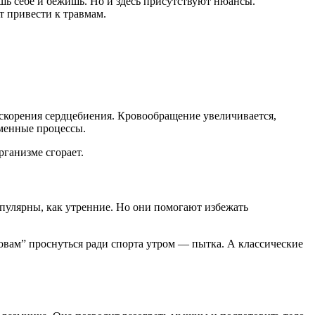
шь себе и бежишь. Но и здесь присутствуют нюансы.
 привести к травмам.
ускорения сердцебиения. Кровообращение увеличивается,
бменные процессы.
рганизме сгорает.
опулярны, как утренние. Но они помогают избежать
овам” проснуться ради спорта утром — пытка. А классические