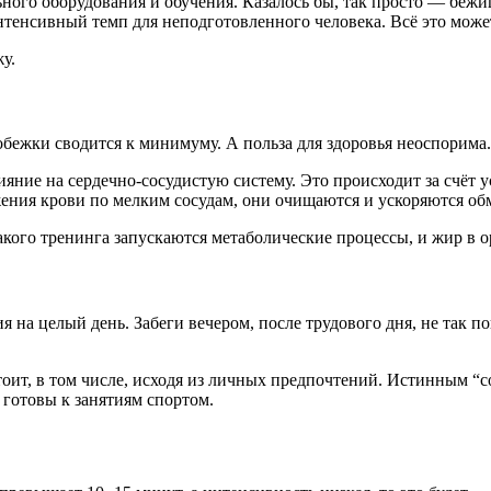
ного оборудования и обучения. Казалось бы, так просто — бежи
енсивный темп для неподготовленного человека. Всё это может
у.
обежки сводится к минимуму. А польза для здоровья неоспорима.
ние на сердечно-сосудистую систему. Это происходит за счёт 
жения крови по мелким сосудам, они очищаются и ускоряются о
акого тренинга запускаются метаболические процессы, и жир в о
 на целый день. Забеги вечером, после трудового дня, не так п
оит, в том числе, исходя из личных предпочтений. Истинным “с
 готовы к занятиям спортом.