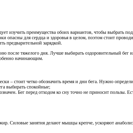
едует изучить преимущества обоих вариантов, чтобы выбрать под
ки опасны для сердца и здоровья в целом, поэтом стоит проводит
ить предварительной зарядкой.
ю после тяжелого дня. Лучше выбирать оздоровительный бег или
собенно начинающим.
ки – стоит четко обозначить время и дни бега. Нужно определит
ега выбирать спокойные;
нозначен. Бег перед отходом ко сну точно не приносит пользы. Е
ир. Силовые занятия делают мышцы крепче, ускоряют анаболизм