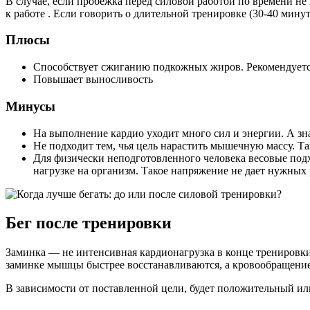
В случае, если пробежка перед силовой работой по времени не
к работе . Если говорить о длительной тренировке (30-40 мин
Плюсы
Способствует сжиганию подкожных жиров. Рекомендуется 
Повышает выносливость
Минусы
На выполнение кардио уходит много сил и энергии. А зн
Не подходит тем, чья цель нарастить мышечную массу. Так
Для физически неподготовленного человека весовые под
нагрузке на организм. Такое напряжение не дает нужных 
Бег после тренировки
Заминка — не интенсивная кардионагрузка в конце тренировки
заминке мышцы быстрее восстанавливаются, а кровообращение
В зависимости от поставленной цели, будет положительный ил