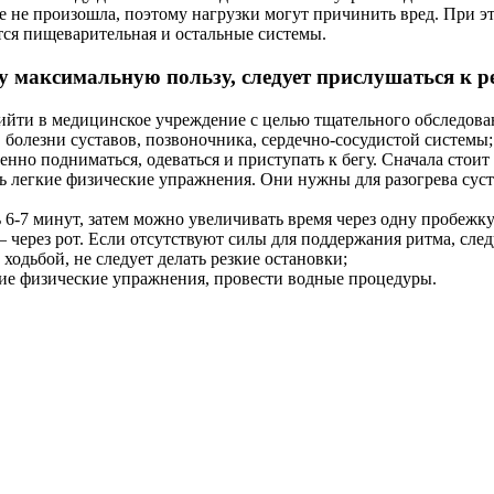
е не произошла, поэтому нагрузки могут причинить вред. При это
тся пищеварительная и остальные системы.
у максимальную пользу, следует прислушаться к 
ийти в медицинское учреждение с целью тщательного обследован
, болезни суставов, позвоночника, сердечно-сосудистой системы;
енно подниматься, одеваться и приступать к бегу. Сначала стоит
ть легкие физические упражнения. Они нужны для разогрева сус
 6-7 минут, затем можно увеличивать время через одну пробежку
 – через рот. Если отсутствуют силы для поддержания ритма, сле
ходьбой, не следует делать резкие остановки;
кие физические упражнения, провести водные процедуры.