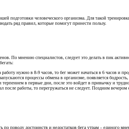
ошей подготовки человеческого организма. Для такой тренировк
людать ряд правил, которые помогут принести пользу.
нов. По мнению специалистов, следует это делать в пик активно
бегать:
 работу нужно в 8-9 часов, то бег может начаться в 6 часов и пр
пускаются процессы обмена в организме, появляется бодрость, 
 терпением в первые дни, после это войдет в привычку и трудно
ал после работы, то перегружаться не следует. Поздним вечером 
по поводу достоинств и недостатков бега утрам – единого мнени