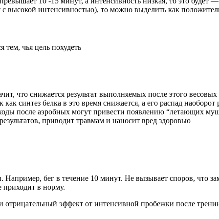
 превышает 10 -15 минут, а интенсивность низкая, то это будет
ут с высокой интенсивностью), то можно выделить как положител
тем, чья цель похудеть
ачит, что снижается результат выполняемых после этого весовых
 как синтез белка в это время снижается, а его распад наоборот
ходы после аэробных могут привести появлению “летающих муше
результатов, приводит травмам и наносит вред здоровью
. Например, бег в течение 10 минут. Не вызывает споров, что 
 приходит в норму.
и отрицательный эффект от интенсивной пробежки после тренин