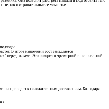
 — разминка. Она позволит разогреть мышцы и подготовить тело
ьные, так и отрицательные ее моменты:
 подходов
 растёт. В итоге мышечный рост замедляется
к” перед глазами. Это говорит о чрезмерной и непосильной
заминка приводит к положительным достижениям. Благодаря
га.