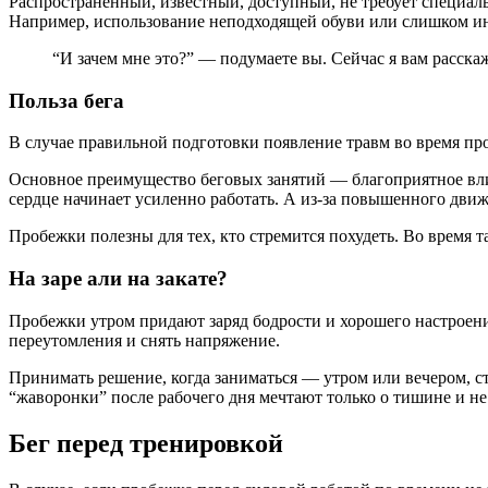
Распространенный, известный, доступный, не требует специаль
Например, использование неподходящей обуви или слишком инт
“И зачем мне это?” — подумаете вы. Сейчас я вам расскаж
Польза бега
В случае правильной подготовки появление травм во время пр
Основное преимущество беговых занятий — благоприятное влия
сердце начинает усиленно работать. А из-за повышенного дви
Пробежки полезны для тех, кто стремится похудеть. Во время т
На заре али на закате?
Пробежки утром придают заряд бодрости и хорошего настроения
переутомления и снять напряжение.
Принимать решение, когда заниматься — утром или вечером, ст
“жаворонки” после рабочего дня мечтают только о тишине и не
Бег перед тренировкой