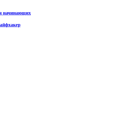
ля начинающих
Лайфхакер