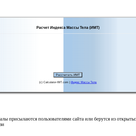
Расчет Индекса Массы Тела (ИМТ)
(c) Calculator-IMT.com |
Индекс Массы Тела
алы присылаются пользователями сайта или берутся из открытых
зи