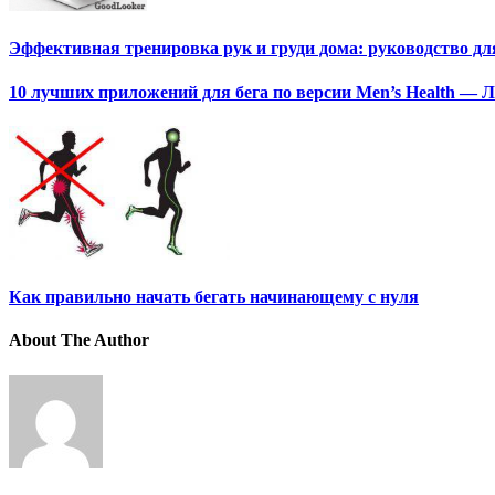
Эффективная тренировка рук и груди дома: руководство д
10 лучших приложений для бега по версии Men’s Health — 
Как правильно начать бегать начинающему с нуля
About The Author