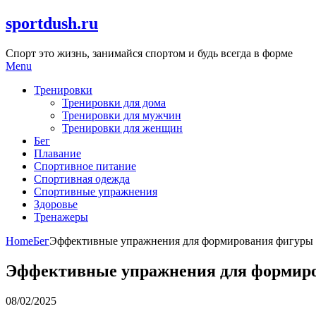
Skip
sportdush.ru
to
content
Спорт это жизнь, занимайся спортом и будь всегда в форме
Menu
Тренировки
Тренировки для дома
Тренировки для мужчин
Тренировки для женщин
Бег
Плавание
Спортивное питание
Спортивная одежда
Спортивные упражнения
Здоровье
Тренажеры
Home
Бег
Эффективные упражнения для формирования фигуры
Эффективные упражнения для формир
08/02/2025