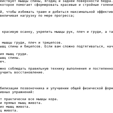
ействует мышцы спины, ягодиц и задней поверхности бедра.
которое помогает сформировать красивые и стройные голени
й, чтобы избежать травм и добиться максимальной эффектив
величивая нагрузку по мере прогресса;
 красивую осанку, укрепить мышцы рук, плеч и груди, а та
 мышцы груди, плеч и трицепсов.
ышц спины и бицепсов. Если вам сложно подтягиваться, нач
ия мышц груди.
ышц спины.
еч.
жно соблюдать правильную технику выполнения и постепенн
учшить восстановление.
билизации позвоночника и улучшении общей физической фор
ивных упражнений:
т практически все мышцы кора.
и прямых мышц живота.
их мышц живота.
ц живота.